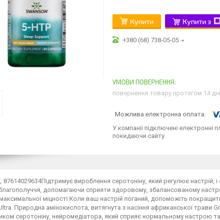
Купити
Купити з
+380 (68) 738-05-05
повернення товару протягом 14 дн
У компанії підключені електронні п
покидаючи сайту.
 87614029634Підтримує вироблення серотоніну, який регулює настрій, і
благополуччя, допомагаючи сприяти здоровому, збалансованому настрою
аксимальної міцності Коли ваш настрій поганий, допоможіть покращити
ltra. Природна амінокислота, витягнута з насіння африканської трави Grif
ком серотоніну, нейромедіатора, який сприяє нормальному настрою та 