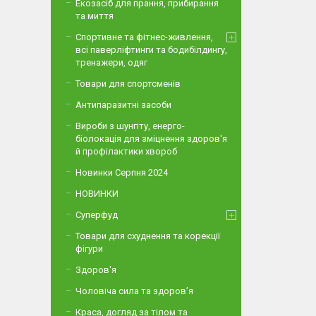
Екозасіб для прання, прибирання
та миття
Спортивне та фітнес-живлення,
всі паверліфтинги та бодибілдингу,
тренажери, одяг
Товари для спортсменів
Антипаразитні засоби
Вироби з шунгіту, енерго-
біолокація для зміцнення здоров'я
й профілактики хвороб
Новинки Серпня 2024
НОВИНКИ
Суперфуд
Товари для схуднення та корекції
фігури
Здоров'я
Чоловіча сила та здоров’я
Краса, догляд за тілом та