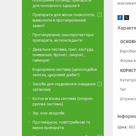
поліпшення потенції, препарати
максималь
для чоловічого здоров'я
Препарати для жінок-гінекологія,
мамологія й протипухлинний
захист
Характ
Протипухлинні, онкопротекторні
препарати, антиоксиданти
ОСНОВН
Дихальна система, грип, застуда,
Виробни
пневмонія, бронхіт, синусит,
гайморит
Форма в
Ендокринна система (щизоподібна
КОРИСТ
залоза, цукровий діабет)
Категорі
Засоби для схуднення й очищення
Тип
організму
Котно-м'язова система (опорно-
Штрихк
рухова система)
Зір, очні хвороби.
Інформ
Противірусні, повітгрибкові та
Ціна:
832
імунні препарати.