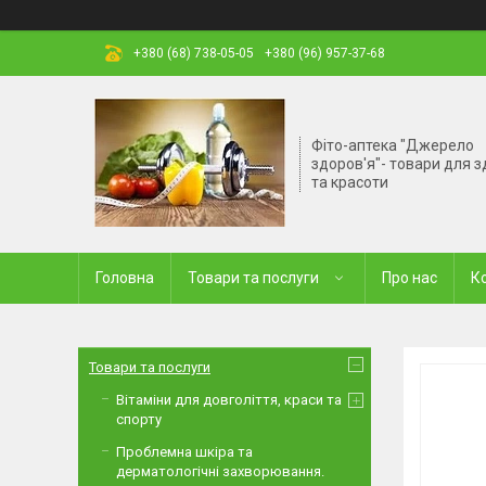
+380 (68) 738-05-05
+380 (96) 957-37-68
Фіто-аптека "Джерело
здоров'я"- товари для з
та красоти
Головна
Товари та послуги
Про нас
К
Товари та послуги
Вітаміни для довголіття, краси та
спорту
Проблемна шкіра та
дерматологічні захворювання.