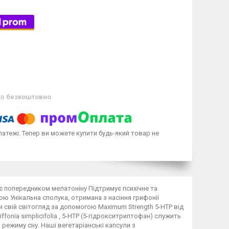
ів
безкоштовно
латежі. Тепер ви можете купити будь-який товар не
 є попередником мелатоніну Підтримує психічне та
 Унікальна сполука, отримана з насіння грифонії
 свій світогляд за допомогою Maximum Strength 5-HTP від
fonia simplicifolia , 5-HTP (5-гідрокситриптофан) служить
режиму сну. Наші вегетаріанські капсули з