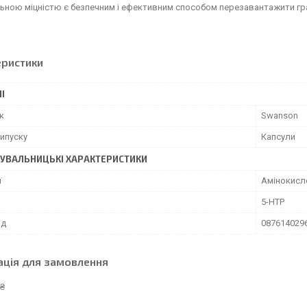
ною міцністю є безпечним і ефективним способом перезавантажити гра
еристики
І
к
Swanson
ипуску
Капсули
УВАЛЬНИЦЬКІ ХАРАКТЕРИСТИКИ
ї
Амінокисло
5-HTP
од
087614029
ація для замовлення
 ₴