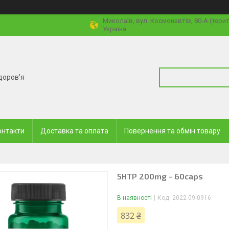
Миколаїв, вул. Космонавтів, 80-А (тери
Україна
доров'я
онтакти
Доставка та оплата
Повернення та обмін товару
5HTP 200mg - 60caps
В наявності
Код:
2022-09-0916
832 ₴