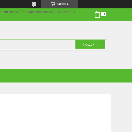
Кошик
торія ринку "Площа перемоги"),, Миколаїв,
Пошук...