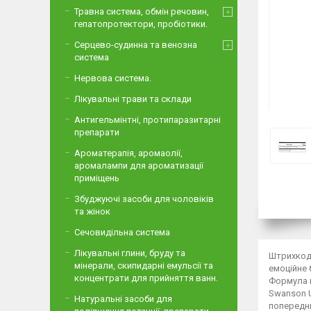
Травна система, обмін речовин,
гепатопротектори, пробіотики.
Серцево-судинна та венозна
система
Нервова система.
Лікувальні трави та склади
Антигельмінтні, протипаразитарні
препарати
Ароматерапія, аромаолії,
аромалампи для ароматизації
приміщень
Збуджуючі засоби для чоловіків
та жінок
Сечовидільна система
Лікувальні глини, бруду та
Штрихкод:
мінерали, скипидарні емульсії та
емоційне 
концентрати для прийняття ванн.
Формула м
Swanson U
Натуральні засоби для
попередни