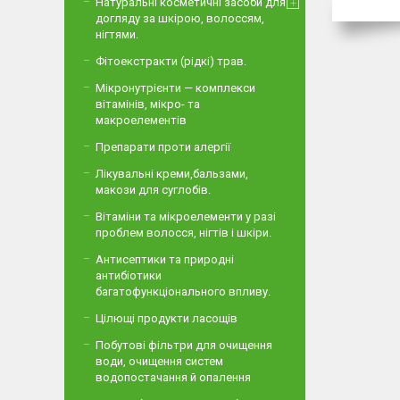
Натуральні косметичні засоби для
догляду за шкірою, волоссям,
нігтями.
Фітоекстракти (рідкі) трав.
Мікронутрієнти — комплекси
вітамінів, мікро- та
макроелементів
Препарати проти алергії
Лікувальні креми,бальзами,
макози для суглобів.
Вітаміни та мікроелементи у разі
проблем волосся, нігтів і шкіри.
Антисептики та природні
антибіотики
багатофункціонального впливу.
Цілющі продукти ласощів
Побутові фільтри для очищення
води, очищення систем
водопостачання й опалення