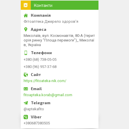
Контакти
Фітоаптека Джерело здоров'я
Миколаїв, вул. Космонавтів, 80-А (терит
орія ринку "Площа перемоги"),, Миколаї
в, Україна
+380 (68) 738-05-05
+380 (96) 957-37-68
https://fitoateka-nik.com/
fitoapteka.korab@gmail.com
@aptekafito
+380687380505