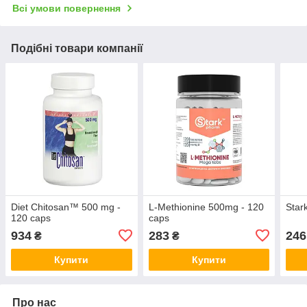
Всі умови повернення
Подібні товари компанії
Diet Chitosan™ 500 mg -
L-Methionine 500mg - 120
Star
120 caps
caps
934
283
246
₴
₴
Купити
Купити
Про нас