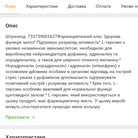
Опис
Характеристики
Доставка
Оплата
Умови п
Опис
Штрихкод: 733739001627Фармацевтичний клас Здорова
функція залоз* Підтримує розумову активність* L-тирозин є
умовно незамінною амінокислотою, необхідною для
виробництва нейромедіаторів дофаміну, адреналіну та
норадреналіну, а також для шкірного пігменту меланіну.*
Норадреналін (норадреналін) і адреналін (епінефрин) є
основними дійовими особами в організмі відповідь на гострий
стрес і разом з дофаміном допомагають підтримувати
позитивний настрій і розумову активність.* Крім того, L-
тирозин особливо важливий для нормальної функції
щитовидної залози.* L-тирозин, який використовується в
цьому продукті, має фармацевтичну якість. У цьому виробі
можуть спостерігатися природні зміни кольору.
Приховати
Характеристики