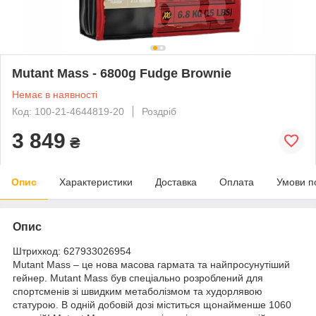
Mutant Mass - 6800g Fudge Brownie
Немає в наявності
Код: 100-21-4644819-20
Роздріб
3 849
₴
Опис
Характеристики
Доставка
Оплата
Умови п
Опис
Штрихкод: 627933026954
Mutant Mass – це нова масова гармата та найпросунутіший
гейнер. Mutant Mass був спеціально розроблений для
спортсменів зі швидким метаболізмом та худорлявою
статурою. В одній добовій дозі міститься щонайменше 1060