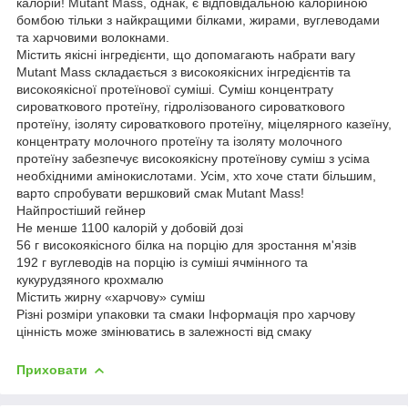
калорій! Mutant Mass, однак, є відповідальною калорійною
бомбою тільки з найкращими білками, жирами, вуглеводами
та харчовими волокнами.
Містить якісні інгредієнти, що допомагають набрати вагу
Mutant Mass складається з високоякісних інгредієнтів та
високоякісної протеїнової суміші. Суміш концентрату
сироваткового протеїну, гідролізованого сироваткового
протеїну, ізоляту сироваткового протеїну, міцелярного казеїну,
концентрату молочного протеїну та ізоляту молочного
протеїну забезпечує високоякісну протеїнову суміш з усіма
необхідними амінокислотами. Усім, хто хоче стати більшим,
варто спробувати вершковий смак Mutant Mass!
Найпростіший гейнер
Не менше 1100 калорій у добовій дозі
56 г високоякісного білка на порцію для зростання м'язів
192 г вуглеводів на порцію із суміші ячмінного та
кукурудзяного крохмалю
Містить жирну «харчову» суміш
Різні розміри упаковки та смаки Інформація про харчову
цінність може змінюватись в залежності від смаку
Приховати