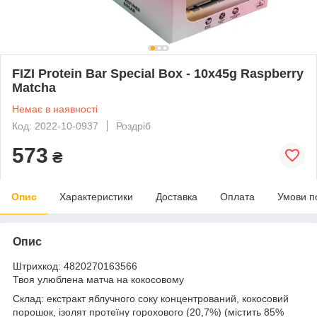
FIZI Protein Bar Special Box - 10x45g Raspberry
Matcha
Немає в наявності
Код: 2022-10-0937
Роздріб
573
₴
Опис
Характеристики
Доставка
Оплата
Умови п
Опис
Штрихкод: 4820270163566
Твоя улюблена матча на кокосовому
Склад: екстракт яблучного соку концентрований, кокосовий
порошок, ізолят протеїну горохового (20,7%) (містить 85%