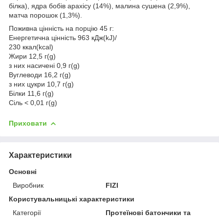
білка), ядра бобів арахісу (14%), малина сушена (2,9%),
матча порошок (1,3%).
Поживна цінність на порцію 45 г:
Енергетична цінність 963 кДж(kJ)/
230 ккал(kcal)
Жири 12,5 г(g)
з них насичені 0,9 г(g)
Вуглеводи 16,2 г(g)
з них цукри 10,7 г(g)
Білки 11,6 г(g)
Сіль < 0,01 г(g)
Приховати
Характеристики
Основні
Виробник
FIZI
Користувальницькі характеристики
Категорії
Протеїнові батончики та