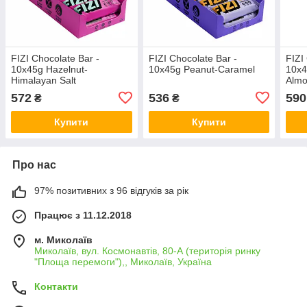
FIZI Chocolate Bar -
FIZI Chocolate Bar -
FIZI
10х45g Hazelnut-
10х45g Peanut-Caramel
10х4
Himalayan Salt
Alm
572
536
590
₴
₴
Купити
Купити
Про нас
97% позитивних з 96 відгуків за рік
Працює з 11.12.2018
м. Миколаїв
Миколаїв, вул. Космонавтів, 80-А (територія ринку
"Площа перемоги"),, Миколаїв, Україна
Контакти