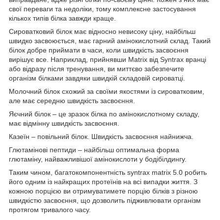
свої переваги та недоліки, тому комплексне застосування
кількох типів білка завжди краще.
Сироватковий білок має відносно невисоку ціну, найбільш
швидко засвоюється, має гарний амінокислотний склад. Такий
білок добре приймати в часи, коли швидкість засвоєння
вирішує все. Наприклад, прийнявши Matrix від Syntrax вранці
або відразу після тренування, ви миттєво забезпечите
організм білками завдяки швидкій складовій сироватці.
Молочний білок схожий за своїми якостями із сироватковим,
але має середню швидкість засвоєння.
Яєчний білок – це зразок білка по амінокислотному складу,
має відмінну швидкість засвоєння.
Казеїн – повільний білок. Швидкість засвоєння найнижча.
Глютамінові пептиди – найбільш оптимальна форма
глютаміну, найважливішої амінокислоти у бодібілдингу.
Таким чином, багатокомпонентність syntrax matrix 5.0 робить
його одним із найкращих протеїнів на всі випадки життя. З
кожною порцією ви отримуватимете порцію білків з різною
швидкістю засвоєння, що дозволить підживлювати організм
протягом тривалого часу.