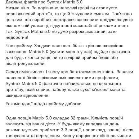
Декілька фактів про Syntrax Matrix 5.0
Низька ціна. За порівняно невеликі гроші ви отримуєте
першокласний протеїн, та ще й із чудовим смаком. Пов'язано
це з тим, що виробник постарався здешевити продукт завдяки
економічній упаковці, відсутності масштабної реклами тощо.
Так, Syntrax Matrix 5.0 не дуже розрекламований, зате
недорогий!
Час прийому. Завдяки наявності білків з різною швидкістю
засвоєння, Matrix 5.0 (купити можна у нас) підійде практично
для будь-якої ситуації, чи то вечірній прийом білків або
післятренувальний.
Склад амінокислот. І знову про багатокомпонентність. Завдяки
наявності білків з різними амінокислотними профілями,
Syntrax Matrix 5.0 фактично наближається до ідеального
протеїну, який сприяє набору тільки сухої м'язової маси та
швидше відновлення.
Рекомендації щодо прийому добавки
Одна порція Matrix 5.0 складає 32 грами. Кількість порцій
залежить від вашої дієти. У будь-якому випадку на день
рекомендується приймати 2-3 порції, наприклад, вранці, після
тренування та перед сном. Кожну порцію потрібно розчиняти