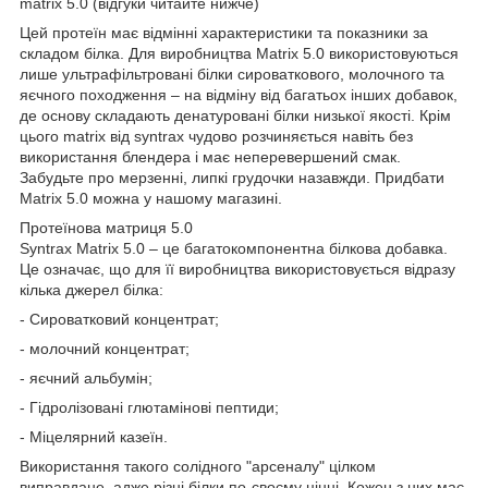
matrix 5.0 (відгуки читайте нижче)
Цей протеїн має відмінні характеристики та показники за
складом білка. Для виробництва Matrix 5.0 використовуються
лише ультрафільтровані білки сироваткового, молочного та
яєчного походження – на відміну від багатьох інших добавок,
де основу складають денатуровані білки низької якості. Крім
цього matrix від syntrax чудово розчиняється навіть без
використання блендера і має неперевершений смак.
Забудьте про мерзенні, липкі грудочки назавжди. Придбати
Matrix 5.0 можна у нашому магазині.
Протеїнова матриця 5.0
Syntrax Matrix 5.0 – це багатокомпонентна білкова добавка.
Це означає, що для її виробництва використовується відразу
кілька джерел білка:
- Сироватковий концентрат;
- молочний концентрат;
- яєчний альбумін;
- Гідролізовані глютамінові пептиди;
- Міцелярний казеїн.
Використання такого солідного "арсеналу" цілком
виправдане, адже різні білки по-своєму цінні. Кожен з них має