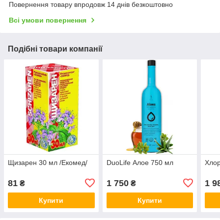
Повернення товару впродовж 14 днів безкоштовно
Всі умови повернення
Подібні товари компанії
Щизарен 30 мл /Екомед/
DuoLife Алое 750 мл
Хлор
81
1 750
1 9
₴
₴
Купити
Купити