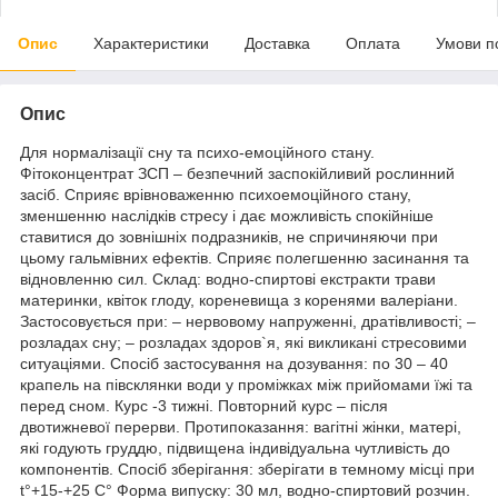
Опис
Характеристики
Доставка
Оплата
Умови п
Опис
Для нормалізації сну та психо-емоційного стану.
Фітоконцентрат ЗСП – безпечний заспокійливий рослинний
засіб. Сприяє врівноваженню психоемоційного стану,
зменшенню наслідків стресу і дає можливість спокійніше
ставитися до зовнішніх подразників, не спричиняючи при
цьому гальмівних ефектів. Сприяє полегшенню засинання та
відновленню сил. Склад: водно-спиртові екстракти трави
материнки, квіток глоду, кореневища з коренями валеріани.
Застосовується при: – нервовому напруженні, дратівливості; –
розладах сну; – розладах здоров`я, які викликані стресовими
ситуаціями. Спосіб застосування на дозування: по 30 – 40
крапель на півсклянки води у проміжках між прийомами їжі та
перед сном. Курс -3 тижні. Повторний курс – після
двотижневої перерви. Протипоказання: вагітні жінки, матері,
які годують груддю, підвищена індивідуальна чутливість до
компонентів. Спосіб зберігання: зберігати в темному місці при
t°+15-+25 C° Форма випуску: 30 мл, водно-спиртовий розчин.