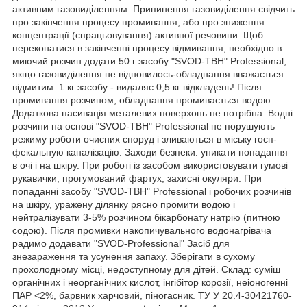
активним газовиділенням. Припинення газовиділення свідчить
про закінчення процесу промивання, або про зниження
концентрації (спрацьовування) активної речовини. Щоб
переконатися в закінченні процесу відмивання, необхідно в
миючий розчин додати 50 г засобу "SVOD-ТВН" Professional,
якщо газовиділення не відновилось-обладнання вважається
відмитим. 1 кг засобу - видаляє 0,5 кг відкладень! Після
промивання розчином, обладнання промивається водою.
Додаткова пасивація металевих поверхонь не потрібна. Водні
розчини на основі "SVOD-ТВН" Professional не порушують
режиму роботи очисних споруд і зливаються в міську госп-
фекальную каналізацію. Заходи безпеки: уникати попадання
в очі і на шкіру. При роботі із засобом використовувати гумові
рукавички, прогумований фартух, захисні окуляри. При
попаданні засобу "SVOD-ТВН" Professional і робочих розчинів
на шкіру, уражену ділянку рясно промити водою і
нейтралізувати 3-5% розчином бікарбонату натрію (питною
содою). Після промивки накопичувального водонагрівача
радимо додавати "SVOD-Professional" Засіб для
знезараження та усунення запаху. Зберігати в сухому
прохолодному місці, недоступному для дітей. Склад: суміш
органічних і неорганічних кислот, інгібітор корозії, неіоногенні
ПАР <2%, барвник харчовий, піногасник. ТУ У 20.4-30421760-