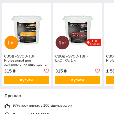
СВОД «SVOD-ТВН»
СВОД «SVOD-ТВН»
СВО
Professional для
ЕКСТРА, 1 кг
Profe
залізоокисних відкладень,
1кг
315
315
1 5
₴
₴
Купити
Купити
Про нас
97% позитивних з 100 відгуків за рік