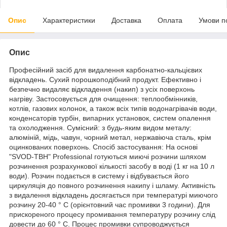
Опис
Характеристики
Доставка
Оплата
Умови п
Опис
Професійний засіб для видалення карбонатно-кальцієвих
відкладень. Сухий порошкоподібний продукт. Ефективно і
безпечно видаляє відкладення (накип) з усіх поверхонь
нагріву. Застосовується для очищення: теплообмінників,
котлів, газових колонок, а також всіх типів водонагрівачів води,
конденсаторів турбін, випарних установок, систем опалення
та охолодження. Сумісний: з будь-яким видом металу:
алюміній, мідь, чавун, чорний метал, нержавіюча сталь, крім
оцинкованих поверхонь. Спосіб застосування: На основі
"SVOD-ТВН" Professional готуються миючі розчини шляхом
розчинення розрахункової кількості засобу в воді (1 кг на 10 л
води). Розчин подається в систему і відбувається його
циркуляція до повного розчинення накипу і шламу. Активність
з видалення відкладень досягається при температурі миючого
розчину 20-40 ° C (орієнтовний час промивки 3 години). Для
прискореного процесу промивання температуру розчину слід
довести до 60 ° C. Процес промивки супроводжується