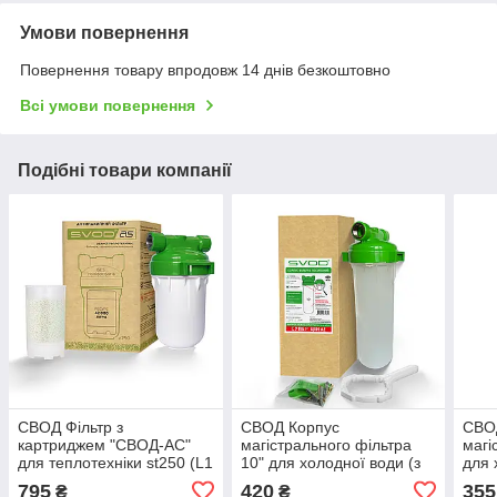
Умови повернення
Повернення товару впродовж 14 днів безкоштовно
Всі умови повернення
Подібні товари компанії
СВОД Фільтр з
СВОД Корпус
СВО
картриджем "СВОД-АС"
магістрального фільтра
магі
для теплотехніки st250 (L1
10" для холодної води (з
для 
/ 2) підключення - латунна
латунною різьбою L 1/2)
лату
795
420
355
₴
₴