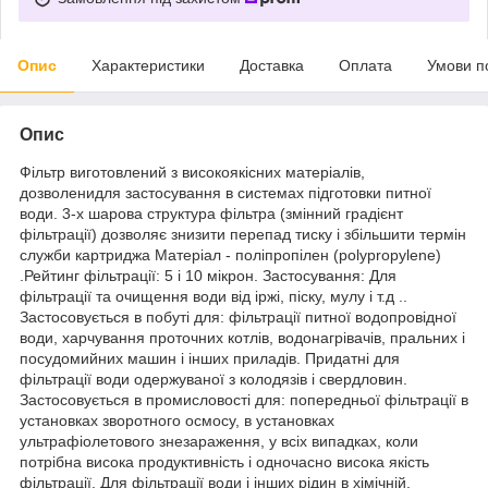
Опис
Характеристики
Доставка
Оплата
Умови п
Опис
Фільтр виготовлений з високоякісних матеріалів,
дозволенидля застосування в системах підготовки питної
води. 3-х шарова структура фільтра (змінний градієнт
фільтрації) дозволяє знизити перепад тиску і збільшити термін
служби картриджа Матеріал - поліпропілен (polypropylene)
.Рейтинг фільтрації: 5 і 10 мікрон. Застосування: Для
фільтрації та очищення води від іржі, піску, мулу і т.д ..
Застосовується в побуті для: фільтрації питної водопровідної
води, харчування проточних котлів, водонагрівачів, пральних і
посудомийних машин і інших приладів. Придатні для
фільтрації води одержуваної з колодязів і свердловин.
Застосовується в промисловості для: попередньої фільтрації в
установках зворотного осмосу, в установках
ультрафіолетового знезараження, у всіх випадках, коли
потрібна висока продуктивність і одночасно висока якість
фільтрації. Для фільтрації води і інших рідин в хімічній,