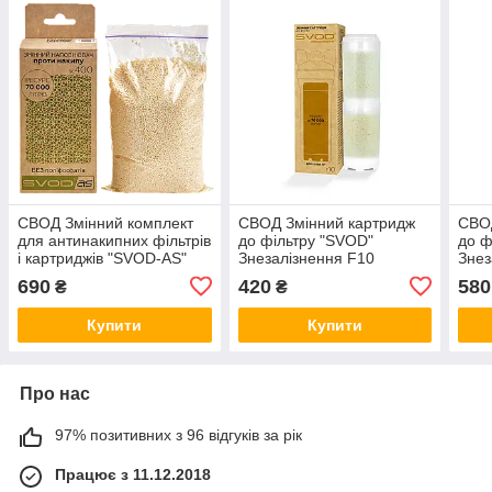
СВОД Змінний комплект
СВОД Змінний картридж
СВОД
для антинакипних фільтрів
до фільтру "SVOD"
до ф
і картриджів "SVOD-AS"
Знезалізнення F10
Знез
SC400 (400 мл)
AS" 
690
420
580
₴
₴
Купити
Купити
Про нас
97% позитивних з 96 відгуків за рік
Працює з 11.12.2018