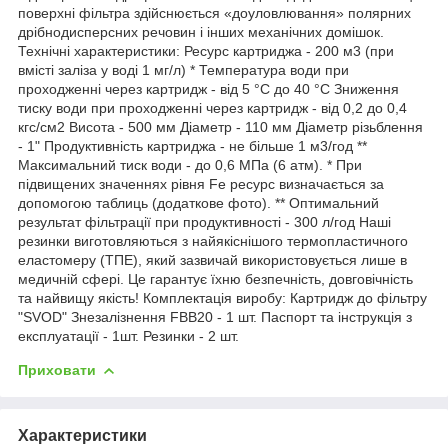
поверхні фільтра здійснюється «доуловлювання» полярних
дрібнодисперсних речовин і інших механічних домішок.
Технічні характеристики: Ресурс картриджа - 200 м3 (при
вмісті заліза у воді 1 мг/л) * Температура води при
проходженні через картридж - від 5 °С до 40 °С Зниження
тиску води при проходженні через картридж - від 0,2 до 0,4
кгс/см2 Висота - 500 мм Діаметр - 110 мм Діаметр різьблення
- 1" Продуктивність картриджа - не більше 1 м3/год **
Максимальний тиск води - до 0,6 МПа (6 атм). * При
підвищених значеннях рівня Fe ресурс визначається за
допомогою таблиць (додаткове фото). ** Оптимальний
результат фільтрації при продуктивності - 300 л/год Наші
резинки виготовляються з найякіснішого термопластичного
еластомеру (ТПЕ), який зазвичай використовується лише в
медичній сфері. Це гарантує їхню безпечність, довговічність
та найвищу якість! Комплектація виробу: Картридж до фільтру
"SVOD" Знезалізнення FBB20 - 1 шт. Паспорт та інструкція з
експлуатації - 1шт. Резинки - 2 шт.
Приховати
Характеристики