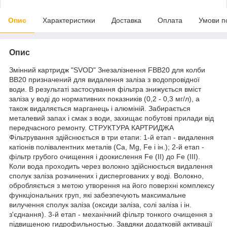
Опис
Характеристики
Доставка
Оплата
Умови п
Опис
Змінний картридж "SVOD" Знезалізнення FBB20 для колби
ВВ20 призначений для видалення заліза з водопровідної
води. В результаті застосування фільтра знижується вміст
заліза у воді до нормативних показників (0,2 - 0,3 мг/л), а
також видаляється марганець і алюміній. Забирається
металевий запах і смак з води, захищає побутові прилади від
передчасного ремонту. СТРУКТУРА КАРТРИДЖА
Фільтрування здійснюється в три етапи: 1-й етап - видалення
катіонів полівалентних металів (Са, Мg, Fe і ін.); 2-й етап -
фільтр грубого очищення і доокислення Fe (II) до Fe (III).
Коли вода проходить через волокно здійснюється видалення
сполук заліза розчинених і диспергованих у воді. Волокно,
обробляється з метою утворення на його поверхні комплексу
функціональних груп, які забезпечують максимальне
вилучення сполук заліза (оксиди заліза, солі заліза і ін.
з'єднання). 3-й етап - механічний фільтр тонкого очищення з
підвищеною гидрофильностью. Завдяки додатковій активації