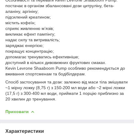
постачає в організм збалансовані дози цитруліну, бета-
аланіну, аргініну;
підсилений креатином;
містить кофеїн;
сприяє живленню м’язів;
викликає ефект пампінгу;
надає силу та витривалість;
заряджає енергією;
покращує концентрацію;
допомагає тренуватись ефективніше;
доступний в кількох дивовижних фруктових смаках.
Kevin Levrone Shaaboom Pump особливо рекомендується до
вживання спортсменам та бодібілдерам.
Спосіб застосування та дози: залежно від маси тіла змішувати
~1 мірну ложку (8,75 г) з 150-200 мл води або ~2 мірні ложки
(17,5 г) з 300-400 мл води, приймати 1 порцію приблизно за
20 хвилин до тренування.
Приховати
Характеристики