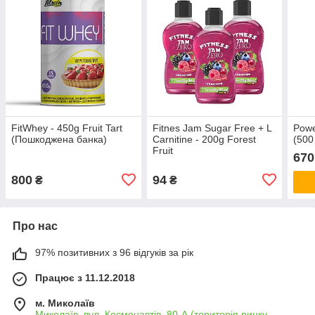
FitWhey - 450g Fruit Tart
Fitnes Jam Sugar Free + L
Powe
(Пошкоджена банка)
Carnitine - 200g Forest
(500
Fruit
670
800
94
₴
₴
Про нас
97% позитивних з 96 відгуків за рік
Працює з 11.12.2018
м. Миколаїв
Миколаїв, вул. Космонавтів, 80-А (територія ринку