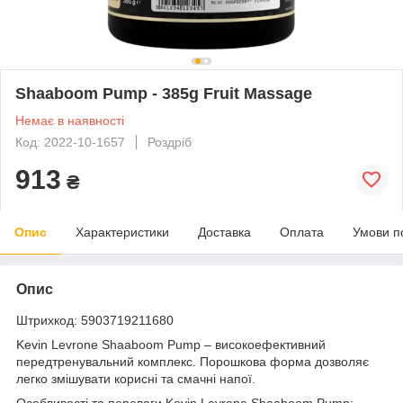
Shaaboom Pump - 385g Fruit Massage
Немає в наявності
Код: 2022-10-1657
Роздріб
913
₴
Опис
Характеристики
Доставка
Оплата
Умови п
Опис
Штрихкод: 5903719211680
Kevin Levrone Shaaboom Pump – високоефективний
передтренувальний комплекс. Порошкова форма дозволяє
легко змішувати корисні та смачні напої.
Особливості та переваги Kevin Levrone Shaaboom Pump: