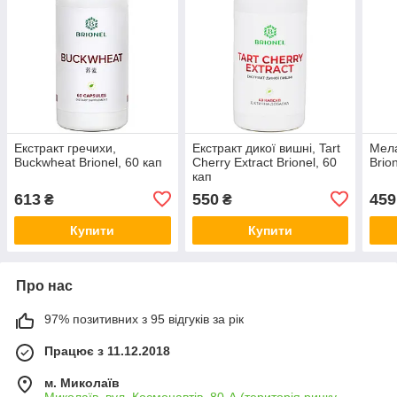
Екстракт гречихи,
Екстракт дикої вишні, Tart
Мела
Buckwheat Brionel, 60 кап
Cherry Extract Brionel, 60
Brio
кап
613
550
459
₴
₴
Купити
Купити
Про нас
97% позитивних з 95 відгуків за рік
Працює з 11.12.2018
м. Миколаїв
Миколаїв, вул. Космонавтів, 80-А (територія ринку