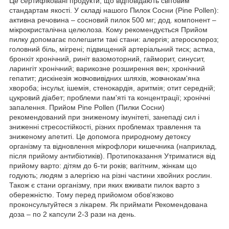
Це сертифіковані продукти, що відповідають світовим
стандартам якості. У складі нашого Пилок Сосни (Pine Pollen):
активна речовина – сосновий пилок 500 мг; дод. компонент –
мікрокристалічна целюлоза. Кому рекомендується Прийом
пилку допомагає полегшити такі стани: алергія; атеросклероз;
головний біль, мігрені; підвищений артеріальний тиск; астма,
бронхіт хронічний, риніт вазомоторний, гайморит, синусит,
ларингіт хронічний; варикозне розширення вен; хронічний
гепатит; дискінезія жовчовивідних шляхів, жовчнокам'яна
хвороба; інсульт, ішемія, стенокардія, аритмія; отит середній;
цукровий діабет; проблеми пам'яті та концентрації; хронічні
запалення. Прийом Pine Pollen (Пилки Сосни)
рекомендований при зниженому імунітеті, занепаді сил і
зниженні стресостійкості, різних проблемах травлення та
зниженому апетиті. Це допомога природному детоксу
організму та відновлення мікрофлори кишечника (наприклад,
після прийому антибіотиків). Протипоказання Утриматися від
прийому варто: дітям до 6-ти років; вагітним, жінкам що
годують; людям з алергією на різні частини хвойних рослин.
Також є стани організму, при яких вживати пилок варто з
обережністю. Тому перед прийомом обов'язково
проконсультуйтеся з лікарем. Як приймати Рекомендована
доза – по 2 капсули 2-3 рази на день.