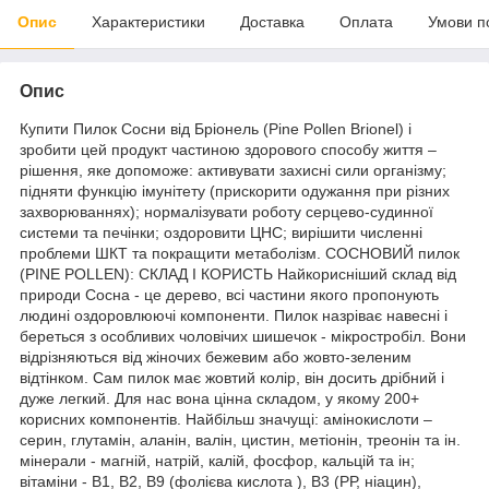
Опис
Характеристики
Доставка
Оплата
Умови п
Опис
Купити Пилок Сосни від Бріонель (Pine Pollen Brionel) і
зробити цей продукт частиною здорового способу життя –
рішення, яке допоможе: активувати захисні сили організму;
підняти функцію імунітету (прискорити одужання при різних
захворюваннях); нормалізувати роботу серцево-судинної
системи та печінки; оздоровити ЦНС; вирішити численні
проблеми ШКТ та покращити метаболізм. СОСНОВИЙ пилок
(PINE POLLEN): СКЛАД І КОРИСТЬ Найкорисніший склад від
природи Сосна - це дерево, всі частини якого пропонують
людині оздоровлюючі компоненти. Пилок назріває навесні і
береться з особливих чоловічих шишечок - мікростробіл. Вони
відрізняються від жіночих бежевим або жовто-зеленим
відтінком. Сам пилок має жовтий колір, він досить дрібний і
дуже легкий. Для нас вона цінна складом, у якому 200+
корисних компонентів. Найбільш значущі: амінокислоти –
серин, глутамін, аланін, валін, цистин, метіонін, треонін та ін.
мінерали - магній, натрій, калій, фосфор, кальцій та ін;
вітаміни - В1, В2, В9 (фолієва кислота ), В3 (РР, ніацин),