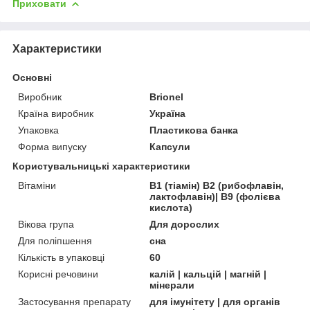
Приховати
Характеристики
Основні
Виробник
Brionel
Країна виробник
Україна
Упаковка
Пластикова банка
Форма випуску
Капсули
Користувальницькі характеристики
Вітаміни
В1 (тіамін) В2 (рибофлавін,
лактофлавін)| В9 (фолієва
кислота)
Вікова група
Для дорослих
Для поліпшення
сна
Кількість в упаковці
60
Корисні речовини
калій | кальцій | магній |
мінерали
Застосування препарату
для імунітету | для органів