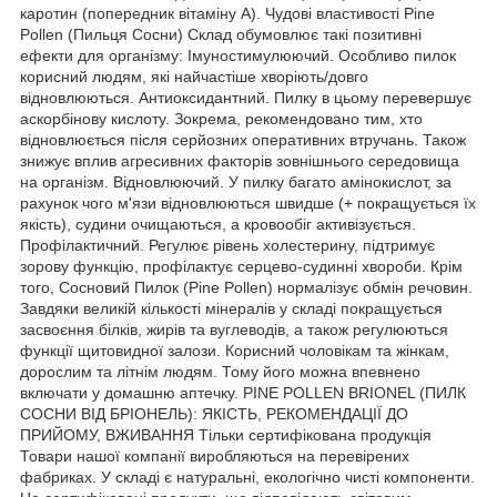
каротин (попередник вітаміну А). Чудові властивості Pine
Pollen (Пильця Сосни) Склад обумовлює такі позитивні
ефекти для організму: Імуностимулюючий. Особливо пилок
корисний людям, які найчастіше хворіють/довго
відновлюються. Антиоксидантний. Пилку в цьому перевершує
аскорбінову кислоту. Зокрема, рекомендовано тим, хто
відновлюється після серйозних оперативних втручань. Також
знижує вплив агресивних факторів зовнішнього середовища
на організм. Відновлюючий. У пилку багато амінокислот, за
рахунок чого м'язи відновлюються швидше (+ покращується їх
якість), судини очищаються, а кровообіг активізується.
Профілактичний. Регулює рівень холестерину, підтримує
зорову функцію, профілактує серцево-судинні хвороби. Крім
того, Сосновий Пилок (Pine Pollen) нормалізує обмін речовин.
Завдяки великій кількості мінералів у складі покращується
засвоєння білків, жирів та вуглеводів, а також регулюються
функції щитовидної залози. Корисний чоловікам та жінкам,
дорослим та літнім людям. Тому його можна впевнено
включати у домашню аптечку. PINE POLLEN BRIONEL (ПИЛК
СОСНИ ВІД БРІОНЕЛЬ): ЯКІСТЬ, РЕКОМЕНДАЦІЇ ДО
ПРИЙОМУ, ВЖИВАННЯ Тільки сертифікована продукція
Товари нашої компанії виробляються на перевірених
фабриках. У складі є натуральні, екологічно чисті компоненти.