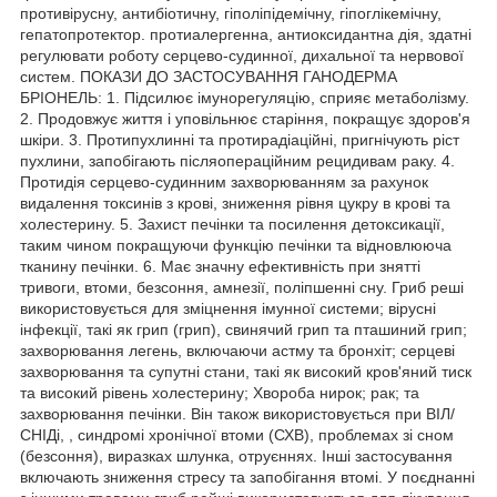
противірусну, антибіотичну, гіполіпідемічну, гіпоглікемічну,
гепатопротектор. протиалергенна, антиоксидантна дія, здатні
регулювати роботу серцево-судинної, дихальної та нервової
систем. ПОКАЗИ ДО ЗАСТОСУВАННЯ ГАНОДЕРМА
БРІОНЕЛЬ: 1. Підсилює імунорегуляцію, сприяє метаболізму.
2. Продовжує життя і уповільнює старіння, покращує здоров'я
шкіри. 3. Протипухлинні та протирадіаційні, пригнічують ріст
пухлини, запобігають післяопераційним рецидивам раку. 4.
Протидія серцево-судинним захворюванням за рахунок
видалення токсинів з крові, зниження рівня цукру в крові та
холестерину. 5. Захист печінки та посилення детоксикації,
таким чином покращуючи функцію печінки та відновлююча
тканину печінки. 6. Має значну ефективність при знятті
тривоги, втоми, безсоння, амнезії, поліпшенні сну. Гриб реші
використовується для зміцнення імунної системи; вірусні
інфекції, такі як грип (грип), свинячий грип та пташиний грип;
захворювання легень, включаючи астму та бронхіт; серцеві
захворювання та супутні стани, такі як високий кров'яний тиск
та високий рівень холестерину; Хвороба нирок; рак; та
захворювання печінки. Він також використовується при ВІЛ/
СНІДі, , синдромі хронічної втоми (СХВ), проблемах зі сном
(безсоння), виразках шлунка, отруєннях. Інші застосування
включають зниження стресу та запобігання втомі. У поєднанні