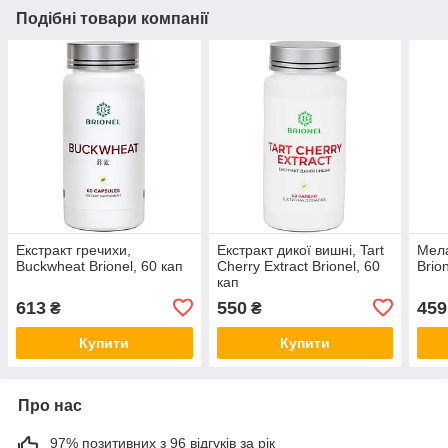
Подібні товари компанії
Екстракт гречихи,
Екстракт дикої вишні, Tart
Мела
Buckwheat Brionel, 60 кап
Cherry Extract Brionel, 60
Brio
кап
613
550
459
₴
₴
Купити
Купити
Про нас
97% позитивних з 96 відгуків за рік