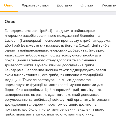
Опис
Характеристики
Доставка
Оплата
Умови п
Опис
Ганодерма екстракт (рейші) - є одним із найшвидших
лікарських засобів рослинного походження! Ganoderma
Lucidum (Ганодерма) – основою препарату є гриб Ганодерма,
або Гриб Безсмертя (як називають його на Сході). Цей гриб є
одним із найшанованіших лікарських добавок і є, ймовірно,
найкращим вибором при пошуку тонізуючого засобу для
покращення загального стану здоров'я та збільшення
тривалості життя. Сучасні клінічні дослідження гриба
Ганодерма Ganoderma lucidum також підтверджують безліч
схем використання цього гриба, як описано в традиційній
медицині. Тривале застосування лінчжі допомагає
нормалізувати функції та можливості імунної системи для
боротьби з хворобами. Цей лікарський гриб, що лікує такі
захворювання, як рак, і є адаптогеном, який допомагає
регулюванню та мобілізації всіх функцій організму. Інтенсивні
дослідження ганодерми протягом останніх десятиліть
показали, що біологічно активні речовини, виділені з цього
гриба, виявляють імуностимулюючу, протипухлинну,