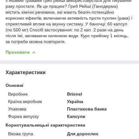
з іншими травами гриб рейші використовується для лікування
раку простати. Як це працює? Гриб Рейші (Ганодерма)
містить хімічні речовини, які мають безліч потенційно
корисних ефектів, включаючи активність проти пухлин (рака) і
сприятливий вплив на імунну систему. У баночці: 60 капсул
(по 500 мг) Спосіб застосування: по 2 кап. 2 рази на день
після їжі, запиваючи склянкою води. Курс прийому 1 місяць,
за потреби можна повторити.
Приховати
Характеристики
Основні
Виробник
Brionel
Країна виробник
Україна
Упаковка
Пластикова банка
Форма випуску
Капсули
Користувальницькі характеристики
Вікова група
Для дорослих