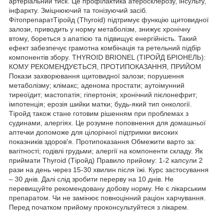
артеріальний тиск. Це профілактика атеросклерозу, інсульту,
інфаркту. Зміцнюючий та тонізуючий засіб.
ФітопрепаратТіройд (Thyroid) підтримує функцію щитовидної
залози, приводить у норму метаболізм, знижує хронічну
втому, бореться з апатією та підвищує енергійність. Такий
ефект забезпечує грамотна комбінація та ретельний підбір
компонентів збору. THYROID BRIONEL (ТІРОЙД БРІОНЕЛЬ):
КОМУ РЕКОМЕНДУЄТЬСЯ, ПРОТИПОКАЗАННЯ, ПРИЙОМ
Покази захворювання щитовидної залози; порушення
метаболізму; клімакс; аденома простати; аутоімунний
тиреоїдит; мастопатія; гіпертонія; хронічний пієлонефрит;
імпотенція; ерозія шийки матки; будь-який тип онкології.
Тіройд також стане готовим рішенням при проблемах з
судинами, алергіях. Це розумне поповнення для домашньої
аптечки допоможе для цілорічної підтримки високих
показників здоров'я. Протипоказання Обмежити варто за:
вагітності; годівлі грудьми; алергії на компоненти складу. Як
приймати Thyroid (Тіройд) Правило прийому: 1-2 капсули 2
рази на день через 15-30 хвилин після їжі. Курс застосування
– 30 днів. Далі слід зробити перерву на 10 днів. Не
перевищуйте рекомендовану добову норму. Не є лікарським
препаратом. Чи не замінює повноцінний раціон харчування.
Перед початком прийому проконсультуйтеся з лікарем.