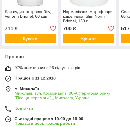
Для судин та кровообігу,
Нормалізація мікрофлори
Селе
Venorm Brionel, 60 кап
кишечника, Slim Norm
60 к
Brionel, 150 г
711
700
517
₴
₴
Купити
Купити
Про нас
97% позитивних з 96 відгуків за рік
Працює з 11.12.2018
м. Миколаїв
Миколаїв, вул. Космонавтів, 80-А (територія ринку
"Площа перемоги"),, Миколаїв, Україна
Контакти
Сьогодні працює з 10:00 до 18:00
Показати весь графік роботи