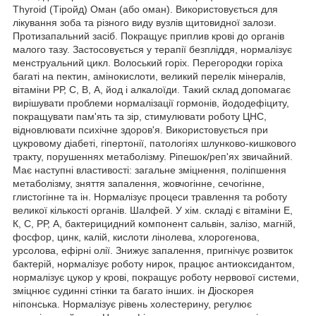
Thyroid (Тіройд) Оман (або оман). Використовується для
лікування зоба та різного виду вузлів щитовидної залози.
Протизапальний засіб. Покращує приплив крові до органів
малого тазу. Застосовується у терапії безпліддя, нормалізує
менструальний цикл. Волоський горіх. Перегородки горіха
багаті на пектин, амінокислоти, великий перелік мінералів,
вітаміни РР, С, В, А, йод і алкалоїди. Такий склад допомагає
вирішувати проблеми нормалізації гормонів, йододефіциту,
покращувати пам'ять та зір, стимулювати роботу ЦНС,
відновлювати психічне здоров'я. Використовується при
цукровому діабеті, гіпертонії, патологіях шлунково-кишкового
тракту, порушеннях метаболізму. Ріпешок/реп'ях звичайний.
Має наступні властивості: загальне зміцнення, поліпшення
метаболізму, зняття запалення, жовчогінне, сечогінне,
глистогінне та ін. Нормалізує процеси травлення та роботу
великої кількості органів. Шалфей. У хім. складі є вітаміни Е,
К, С, РР, А, бактерицидний компонент сальвін, залізо, магній,
фосфор, цинк, калій, кислоти лінолева, хлорогенова,
урсолова, ефірні олії. Знижує запалення, пригнічує розвиток
бактерій, нормалізує роботу нирок, працює антиоксидантом,
нормалізує цукор у крові, покращує роботу нервової системи,
зміцнює судинні стінки та багато інших. ін Діоскорея
ніпонська. Нормалізує рівень холестерину, регулює