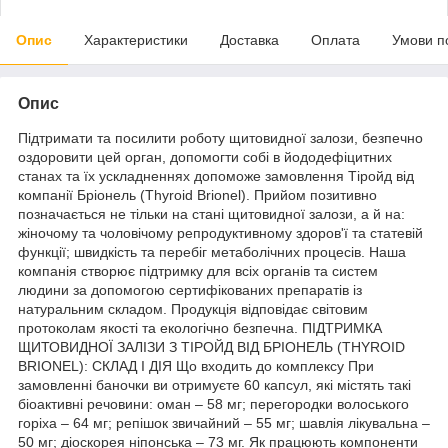
Опис
Характеристики
Доставка
Оплата
Умови п
Опис
Підтримати та посилити роботу щитовидної залози, безпечно
оздоровити цей орган, допомогти собі в йододефіцитних
станах та їх ускладненнях допоможе замовлення Тіройд від
компанії Бріонель (Thyroid Brionel). Прийом позитивно
позначається не тільки на стані щитовидної залози, а й на:
жіночому та чоловічому репродуктивному здоров'ї та статевій
функції; швидкість та перебіг метаболічних процесів. Наша
компанія створює підтримку для всіх органів та систем
людини за допомогою сертифікованих препаратів із
натуральним складом. Продукція відповідає світовим
протоколам якості та екологічно безпечна. ПІДТРИМКА
ЩИТОВИДНОЇ ЗАЛІЗИ З ТІРОЙД ВІД БРІОНЕЛЬ (THYROID
BRIONEL): СКЛАД І ДІЯ Що входить до комплексу При
замовленні баночки ви отримуєте 60 капсул, які містять такі
біоактивні речовини: оман – 58 мг; перегородки волоського
горіха – 64 мг; репішок звичайний – 55 мг; шавлія лікувальна –
50 мг; діоскорея ніпонська – 73 мг. Як працюють компоненти