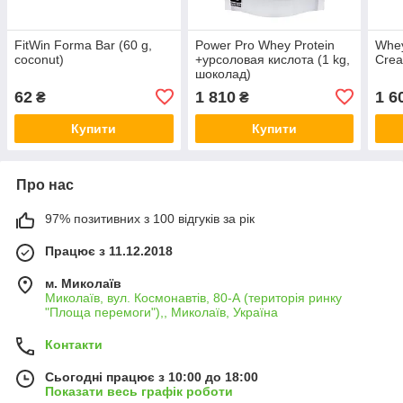
FitWin Forma Bar (60 g,
Power Pro Whey Protein
Whey
coconut)
+урсоловая кислота (1 kg,
Cre
шоколад)
62
1 810
1 6
₴
₴
Купити
Купити
Про нас
97% позитивних з 100 відгуків за рік
Працює з 11.12.2018
м. Миколаїв
Миколаїв, вул. Космонавтів, 80-А (територія ринку
"Площа перемоги"),, Миколаїв, Україна
Контакти
Сьогодні працює з 10:00 до 18:00
Показати весь графік роботи