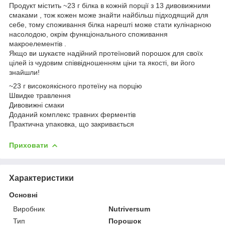
Продукт містить ~23 г білка в кожній порції з 13 дивовижними
смаками , тож кожен може знайти найбільш підходящий для
себе, тому споживання білка нарешті може стати кулінарною
насолодою, окрім функціонального споживання
макроелементів .
Якщо ви шукаєте надійний протеїновий порошок для своїх
цілей із чудовим співвідношенням ціни та якості, ви його
знайшли!
~23 г високоякісного протеїну на порцію
Швидке травлення
Дивовижні смаки
Доданий комплекс травних ферментів
Практична упаковка, що закривається
Приховати
Характеристики
Основні
Виробник
Nutriversum
Тип
Порошок