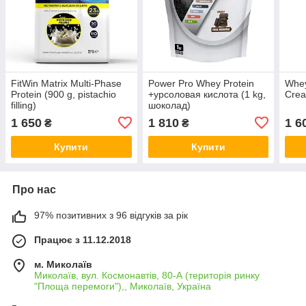
FitWin Matrix Multi-Phase
Power Pro Whey Protein
Whey
Protein (900 g, pistachio
+урсоловая кислота (1 kg,
Cre
filling)
шоколад)
1 650
1 810
1 6
₴
₴
Купити
Купити
Про нас
97% позитивних з 96 відгуків за рік
Працює з 11.12.2018
м. Миколаїв
Миколаїв, вул. Космонавтів, 80-А (територія ринку
"Площа перемоги"),, Миколаїв, Україна