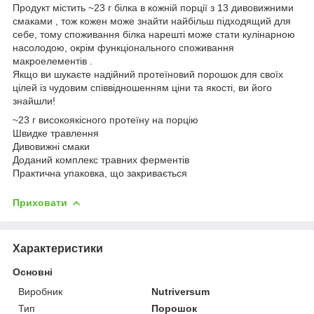
Продукт містить ~23 г білка в кожній порції з 13 дивовижними
смаками , тож кожен може знайти найбільш підходящий для
себе, тому споживання білка нарешті може стати кулінарною
насолодою, окрім функціонального споживання
макроелементів .
Якщо ви шукаєте надійний протеїновий порошок для своїх
цілей із чудовим співвідношенням ціни та якості, ви його
знайшли!
~23 г високоякісного протеїну на порцію
Швидке травлення
Дивовижні смаки
Доданий комплекс травних ферментів
Практична упаковка, що закривається
Приховати
Характеристики
Основні
Виробник
Nutriversum
Тип
Порошок