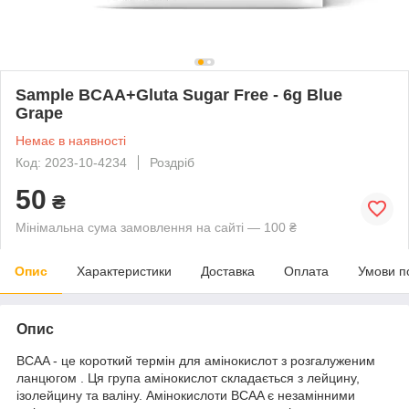
Sample BCAA+Gluta Sugar Free - 6g Blue
Grape
Немає в наявності
Код: 2023-10-4234
Роздріб
50
₴
Мінімальна сума замовлення на сайті — 100 ₴
Опис
Характеристики
Доставка
Оплата
Умови п
Опис
BCAA - це короткий термін для амінокислот з розгалуженим
ланцюгом . Ця група амінокислот складається з лейцину,
ізолейцину та валіну. Амінокислоти BCAA є незамінними