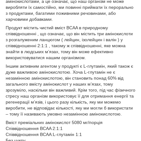
амінокислотами, а це означає, що наш організм не може
виробляти їх самостійно, ми повинні приймати їх перорально
з продуктами, багатими поживними речовинами, або
харчовими добавками.
Продукт містить чистий вміст BCAA в природному
співвідношенні , що означає, що він містить три амінокислоти
з розгалуженим ланцюгом ( лейцин, ізолейцин і валін ) у
співвідношенні 2:1:1 , такому ж співвідношенні, яке можна
знайти в людських м’язах, тому він може ефективно
використовуватися нашим організмом.
Іншим активним агентом у продукті є L-глутамін, який також є
дуже важливою амінокислотою. Хоча L-глутамін не є
незамінною амінокислотою, він становить понад 60% від
загального вмісту амінокислот у наших м’язах, тому
зрозуміло, наскільки він важливий. Крім того, під час фізичного
стресу наш організм використовує її для отримання енергії та
регенерації м’язів, і цього разу кількість, яку ми можемо
виробити, не відповідає кількості, яку ми могли б використати
– тому її називають умовно незамінною амінокислотою.
Вміст преміальних амінокислот 5080 мг/порція
Співвідношення BCAA 2:1:1
Співвідношення BCAA:L-глутамін 1:1
Без цукру