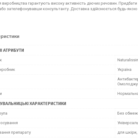
я виробництва гарантують високу активність діючих речовин. Придбати
, або зателефонувавши консультанту. Доставка здійснюється будь-яко
еристики
І АТРИБУТИ
к
Naturaliss
виробник
Україна
Антибакте
Омолоджую
и
Нормальн
УВАЛЬНИЦЬКІ ХАРАКТЕРИСТИКИ
рупа
Без обмеж
тосування
Універсал
вання препарату
для шкіри,