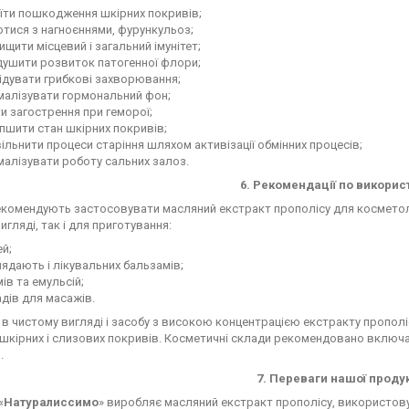
їти пошкодження шкірних покривів;
тися з нагноєннями, фурункульоз;
ищити місцевий і загальний імунітет;
душити розвиток патогенної флори;
ідувати грибкові захворювання;
малізувати гормональний фон;
и загострення при геморої;
пшити стан шкірних покривів;
ільнити процеси старіння шляхом активізації обмінних процесів;
алізувати роботу сальних залоз.
6. Рекомендації по викори
екомендують застосовувати масляний екстракт прополісу для косметоло
игляді, так і для приготування:
й;
ядають і лікувальних бальзамів;
ів та емульсій;
дів для масажів.
в чистому вигляді і засобу з високою концентрацією екстракту прополі
шкірних і слизових покривів. Косметичні склади рекомендовано включат
.
7. Переваги нашої продук
«
Натуралиссимо
» виробляє масляний екстракт прополісу, використову