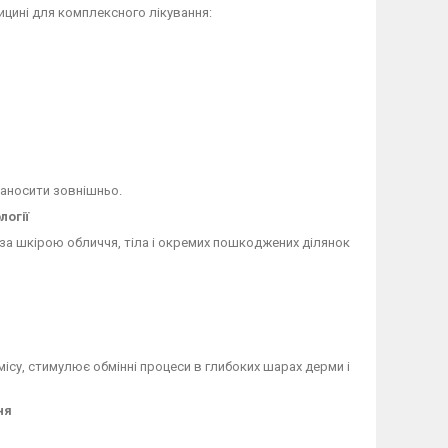
ицині для комплексного лікування:
наносити зовнішньо.
логії
за шкірою обличчя, тіла і окремих пошкоджених ділянок
су, стимулює обмінні процеси в глибоких шарах дерми і
ня