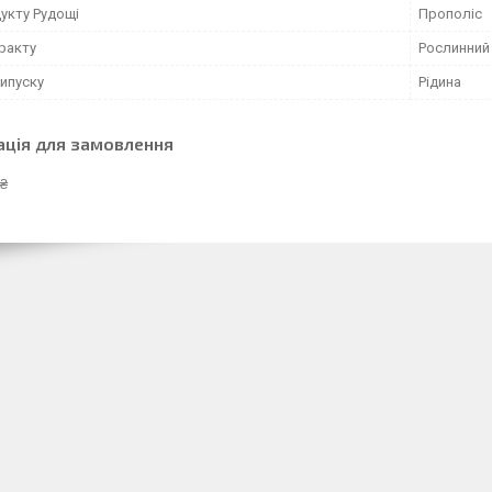
укту Рудощі
Прополіс
ракту
Рослинний
ипуску
Рідина
ація для замовлення
 ₴