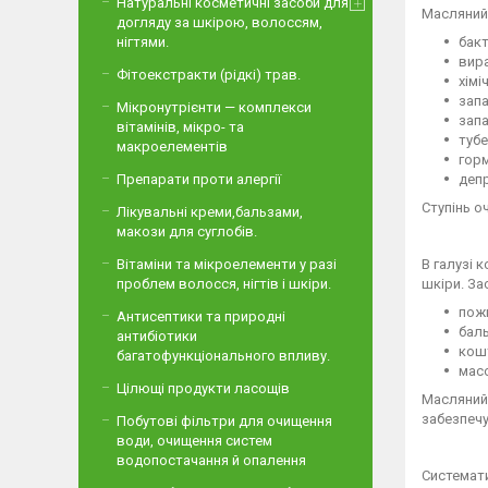
Натуральні косметичні засоби для
Масляний 
догляду за шкірою, волоссям,
бакт
нігтями.
вира
Фітоекстракти (рідкі) трав.
хімі
запа
Мікронутрієнти — комплекси
запа
вітамінів, мікро- та
тубе
макроелементів
гор
депр
Препарати проти алергії
Ступінь о
Лікувальні креми,бальзами,
макози для суглобів.
В галузі 
Вітаміни та мікроелементи у разі
шкіри. За
проблем волосся, нігтів і шкіри.
пожи
Антисептики та природні
баль
антибіотики
кошт
багатофункціонального впливу.
масо
Цілющі продукти ласощів
Масляний 
забезпечу
Побутові фільтри для очищення
води, очищення систем
водопостачання й опалення
Системат