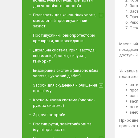
Кори
поліпшення потенції, препарати
Заст
для чоловічого здоров'я
Заст
Препарати для жінок-гінекологія,
Ефек
мамологія й протипухлинний
Рек
захист
Пере
Протипухлинні, онкопротекторні
препарати, антиоксиданти
Масляний 
походженн
Дихальна система, грип, застуда,
доступній
пневмонія, бронхіт, синусит,
гайморит
Ендокринна система (щизоподібна
Унікальна
залоза, цукровий діабет)
властиво
анти
Засоби для схуднення й очищення
про
організму
ран
Котно-м'язова система (опорно-
зас
рухова система)
рег
зне
Зір, очні хвороби.
Природне
Противірусні, повітгрибкові та
проникати
імунні препарати.