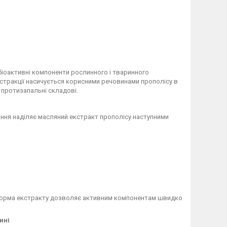
 біоактивні компоненти рослинного і тваринного
кстракції насичується корисними речовинами прополісу в
а протизапальні складові.
нання наділяє масляний екстракт прополісу наступними
а форма екстракту дозволяє активним компонентам швидко
ині