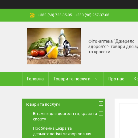
+380 (68) 738-05-05
+380 (96) 957-37-68
Фіто-аптека "Джерело
здоров'я"- товари для з
та красоти
Головна
Товари та послуги
Про нас
К
Товари та послуги
Вітаміни для довголіття, краси та
спорту
Проблемна шкіра та
дерматологічні захворювання.