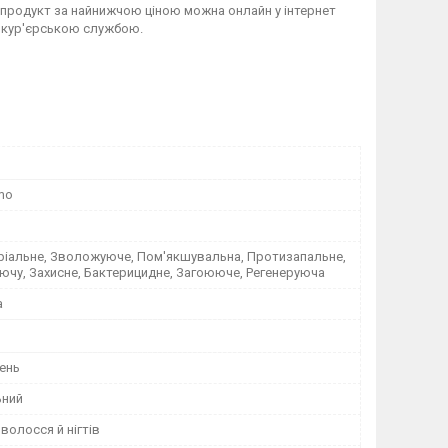
 продукт за найнижчою ціною можна онлайн у інтернет
ю кур'єрською службою.
imo
ріальне, Зволожуюче, Пом'якшувальна, Протизапальне,
чу, Захисне, Бактерицидне, Загоююче, Регенеруюча
а
ень
ьний
 волосся й нігтів