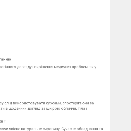
станню
гічного догляду і вирішення медичних проблем, як у
су слід використовувати курсами, спостерігаючи за
и в щоденний догляд за шкірою обличчя, тіла і
ції
ючи якісне натуральне сировину. Сучасне обладнання та