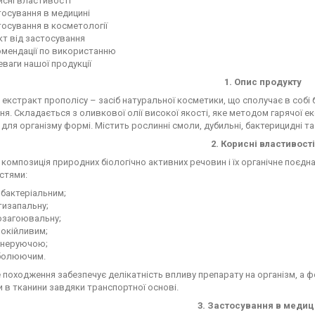
сні властивості
осування в медицині
осування в косметології
т від застосування
омендації по використанню
ваги нашої продукції
1. Опис продукту
екстракт прополісу – засіб натуральної косметики, що сполучає в собі
я. Складається з оливкової олії високої якості, яке методом гарячої е
 для організму формі. Містить рослинні смоли, дубильні, бактерицидні т
2. Корисні властивості
 композиція природних біологічно активних речовин і їх органічне поєд
стями:
бактеріальним;
тизапальну;
озагоювальну;
покійливим;
енеруючою;
болюючим.
 походження забезпечує делікатність впливу препарату на організм, 
 в тканини завдяки транспортної основі.
3. Застосування в медиц