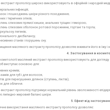
екстракт прополісу широко використовують в офіційній і народній мед
еріальних інфекцій;
зок і пошкоджень шкіри різного походження;
чних і термічних опіків;
лень слизових прямої кишки, анальних тріщин і геморою;
лень слизових оболонок ротової порожнини, гортані та горла;
ркульозу легенів;
монального дисбалансу;
есивних станів і порушень сну.
чищення масляного екстракту прополісу дозволяє вживати його в їжу і 
4. Застосування в космето
косметології масляний екстракт прополісу використовують для догляду 
сіб виступає основою для:
вних кремів;
замів для губ і для волосся;
ів для пересушених ділянок (ступень, ліктів);
к для обличчя.
екстракт прополісу підтримує нормальний рівень зволоженості епідермі
є липидно-жировий баланс шкіри.
5. Ефект від застосуван
ичне використання масляного екстракту прополісу дозволяє: