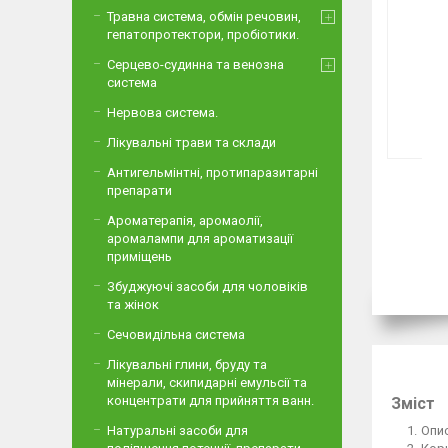
Травна система, обмін речовин,
гепатопротектори, пробіотики.
Серцево-судинна та венозна
система
Нервова система.
Лікувальні трави та склади
Антигельмінтні, протипаразитарні
препарати
Ароматерапія, аромаолії,
аромалампи для ароматизації
приміщень
Збуджуючі засоби для чоловіків
та жінок
Сечовидільна система
Лікувальні глини, бруду та
мінерали, скипидарні емульсії та
концентрати для прийняття ванн.
Зміст
Опи
Натуральні засоби для