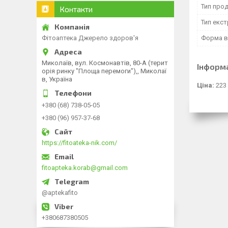
Тип прод
Контакти
Тип екст
Форма в
Фітоаптека Джерело здоров'я
Миколаїв, вул. Космонавтів, 80-А (терит
Інформ
орія ринку "Площа перемоги"),, Миколаї
в, Україна
Ціна:
223
+380 (68) 738-05-05
+380 (96) 957-37-68
https://fitoateka-nik.com/
fitoapteka.korab@gmail.com
@aptekafito
+380687380505