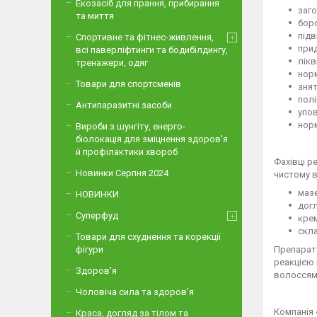
Екозасіб для прання, прибирання
заго
та миття
боро
підв
Спортивне та фітнес-живлення,
при
всі паверліфтинги та бодибілдингу,
лікв
тренажери, одяг
нор
Товари для спортсменів
знят
полі
Антипаразитні засоби
упов
норм
Вироби з шунгіту, енерго-
біолокація для зміцнення здоров'я
й профілактики хвороб
Фахівці р
Новинки Серпня 2024
чистому в
мазе
НОВИНКИ
догл
Суперфуд
крем
скла
Товари для схуднення та корекції
Препарат 
фігури
реакцією 
Здоров'я
волоссям
Чоловіча сила та здоров’я
Компанія 
Краса, догляд за тілом та