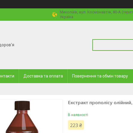
Миколаїв, вул. Космонавтів, 80-А (тери
Україна
доров'я
онтакти
Доставка та оплата
Повернення та обмін товару
Екстракт прополісу олійний,
В наявності
223 ₴