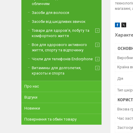
технологі
обличчям
магазині
Засоби для волосся
Засоби від шкідливих звичок
Товари для здоров'я, побуту та
Характ
комфортного життя
Все для здорового активного
ОСНОВН
життя, спорту та відпочинку
Виробни
Чохли для телефонів Endorphone
Країна 
Витамины для долголетия,
красоты и спорта
Дія
Про нас
Тип шкір
Відгуки
КОРИСТ
Новинки
Вікова г
Час зас
Повернення та обмін товару
Застосу