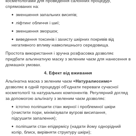
косметологами для проведення салонних процедур,
спрямованих на:
зменшення запальних висипів;
ліфтинг обличчя і шиї;
зменшення зморшок;
виведення токсинів і захисту шкірних покривів від
негативного впливу навколишнього середовища.
Простота використання і зручна розфасовка дозволяє
придбати альгинатную маску з зеленим чаєм для нанесення в
домашніх умовах.
4. Ефект від вживання
Альгінатна маска з зеленим чаєм
«Натуралиссимо»
дозволяє в одній процедурі об'єднати переваги сучасної
косметології та натуральних компонентів. Регулярний догляд
за допомогою альгінату з зеленим чаєм дозволяє:
істотно поліпшити стан жирної і проблемної шкіри
(очистити пори, мінімізувати вугрові висипання,
підсушити запалення);
поліпшити стан епідермісу (надати йому однорідний
колір, блиск, вирівняти структуру шкіри);