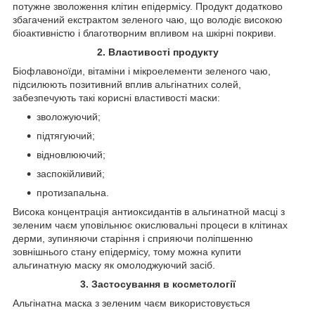
потужне зволоження клітин епідермісу. Продукт додатково
збагачений екстрактом зеленого чаю, що володіє високою
біоактивністю і благотворним впливом на шкірні покриви.
2. Властивості продукту
Біофлавоноїди, вітаміни і мікроелементи зеленого чаю,
підсилюють позитивний вплив альгінатних солей,
забезпечують такі корисні властивості маски:
зволожуючий;
підтягуючий;
відновлюючий;
заспокійливий;
протизапальна.
Висока концентрація антиоксидантів в альгинатной масці з
зеленим чаєм уповільнює окислювальні процеси в клітинах
дерми, зупиняючи старіння і сприяючи поліпшенню
зовнішнього стану епідермісу, тому можна купити
альгинатную маску як омолоджуючий засіб.
3. Застосування в косметології
Альгінатна маска з зеленим чаєм використовується