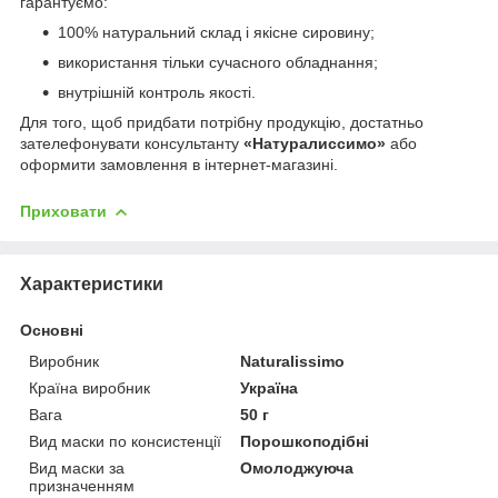
гарантуємо:
100% натуральний склад і якісне сировину;
використання тільки сучасного обладнання;
внутрішній контроль якості.
Для того, щоб придбати потрібну продукцію, достатньо
зателефонувати консультанту
«Натуралиссимо»
або
оформити замовлення в інтернет-магазині.
Приховати
Характеристики
Основні
Виробник
Naturalissimo
Країна виробник
Україна
Вага
50 г
Вид маски по консистенції
Порошкоподібні
Вид маски за
Омолоджуюча
призначенням