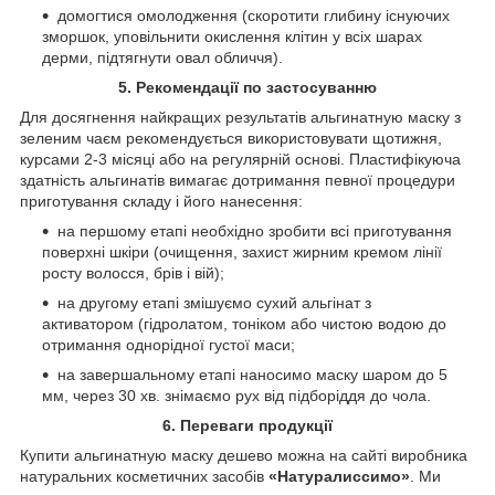
домогтися омолодження (скоротити глибину існуючих
зморшок, уповільнити окислення клітин у всіх шарах
дерми, підтягнути овал обличчя).
5. Рекомендації по застосуванню
Для досягнення найкращих результатів альгинатную маску з
зеленим чаєм рекомендується використовувати щотижня,
курсами 2-3 місяці або на регулярній основі. Пластифікуюча
здатність альгинатів вимагає дотримання певної процедури
приготування складу і його нанесення:
на першому етапі необхідно зробити всі приготування
поверхні шкіри (очищення, захист жирним кремом лінії
росту волосся, брів і вій);
на другому етапі змішуємо сухий альгінат з
активатором (гідролатом, тоніком або чистою водою до
отримання однорідної густої маси;
на завершальному етапі наносимо маску шаром до 5
мм, через 30 хв. знімаємо рух від підборіддя до чола.
6. Переваги продукції
Купити альгинатную маску дешево можна на сайті виробника
натуральних косметичних засобів
«Натуралиссимо»
. Ми