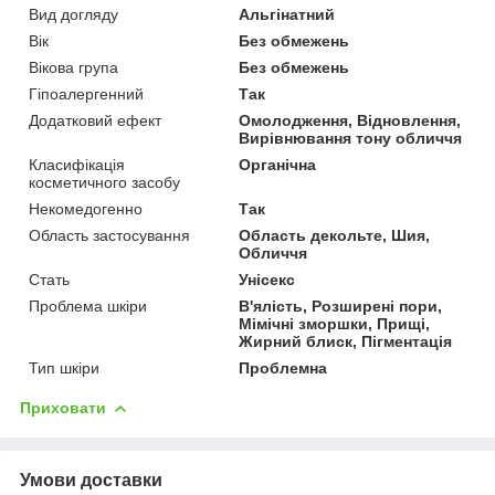
Вид догляду
Альгінатний
Вік
Без обмежень
Вікова група
Без обмежень
Гіпоалергенний
Так
Додатковий ефект
Омолодження, Відновлення,
Вирівнювання тону обличчя
Класифікація
Органічна
косметичного засобу
Некомедогенно
Так
Область застосування
Область декольте, Шия,
Обличчя
Стать
Унісекс
Проблема шкіри
В'ялість, Розширені пори,
Мімічні зморшки, Прищі,
Жирний блиск, Пігментація
Тип шкіри
Проблемна
Приховати
Умови доставки