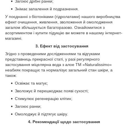
Загоює дрібні ранки;
Знімає запалення й подразнення.
У поєднанні з біотоніками (гідролатами) нашого виробництва
ефект очищення, живлення, зволоження й омолодження
загалом збільшується багаторазово. Ознайомитися з
асортиментом і купити підукцію ви можете в нашому інтернет-
магазині.
3. Ефект від застосування
Згідно з проведеними дослідженнями та відгуками
представниць прекрасної статі, у разі регулярного
застосування міцелярна вода з алое ТМ «Naturalissimo»
неабияк покращує та нормалізує загальний стан шкіри, а
також:
Освіжає та матує;
Зволожує й перешкоджає появі сухості;
Стимулює регенерацію клітин;
Загоює ранки;
Омолоджує й підтягує шкіру.
4. Рекомендації щодо застосування