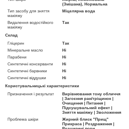
(Змішана), Нормальна
Тип засобу для зняття
Міцелярна вода
макіяжу
Видалення водостійкого
Так
макіяжу
Склад
Гліцерин
Так
Мінеральне масло
Ні
Парабени
Ні
Синтетичні консерванти
Ні
Синтетичні барвники
Ні
Синтетичні віддушки
Ні
Користувальницькі характеристики
Призначення і результат
Вирівнювання тону обличчя
| Загоєння ран/тріщинок |
Очищення | Питання |
Підсушувальний ефект |
Зняття макіяжу | Зволоження
Проблема шкіри
Жирний блиск "Прищ"
Прикраса | Роздраження |
Розширені пори