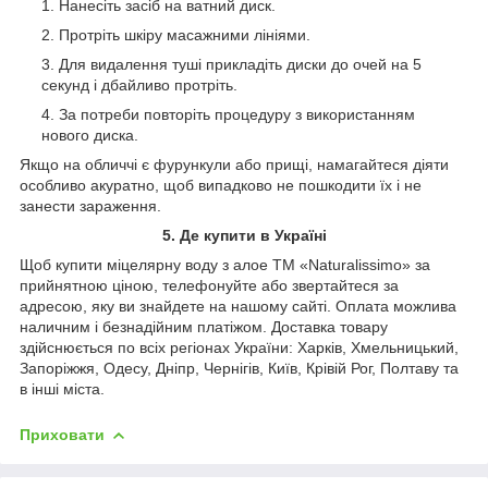
Нанесіть засіб на ватний диск.
Протріть шкіру масажними лініями.
Для видалення туші прикладіть диски до очей на 5
секунд і дбайливо протріть.
За потреби повторіть процедуру з використанням
нового диска.
Якщо на обличчі є фурункули або прищі, намагайтеся діяти
особливо акуратно, щоб випадково не пошкодити їх і не
занести зараження.
5. Де купити в Україні
Щоб купити міцелярну воду з алое ТМ «Naturalissimo» за
прийнятною ціною, телефонуйте або звертайтеся за
адресою, яку ви знайдете на нашому сайті. Оплата можлива
наличним і безнадійним платіжом. Доставка товару
здійснюється по всіх регіонах України: Харків, Хмельницький,
Запоріжжя, Одесу, Дніпр, Чернігів, Київ, Крівій Рог, Полтаву та
в інші міста.
Приховати