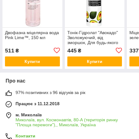
Двофазна міцелярна вода
Тонік-Гідролат "Авокадо"
Міце
Pink Lime™, 150 мл
Зволожуючий, від
зеле
зморшок, Для будь-якого
типу шкіри, Запашна вода,
511
445
337
₴
₴
500 мл
Купити
Купити
Про нас
97% позитивних з 96 відгуків за рік
Працює з 11.12.2018
м. Миколаїв
Миколаїв, вул. Космонавтів, 80-А (територія ринку
"Площа перемоги"),, Миколаїв, Україна
Контакти