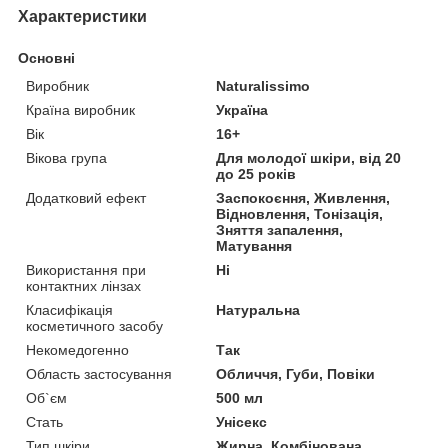
Характеристики
Основні
Виробник
Naturalissimo
Країна виробник
Україна
Вік
16+
Вікова група
Для молодої шкіри, від 20
до 25 років
Додатковий ефект
Заспокоєння, Живлення,
Відновлення, Тонізація,
Зняття запалення,
Матування
Використання при
Ні
контактних лінзах
Класифікація
Натуральна
косметичного засобу
Некомедогенно
Так
Область застосування
Обличчя, Губи, Повіки
Об`єм
500 мл
Стать
Унісекс
Тип шкіри
Жирна, Комбінована