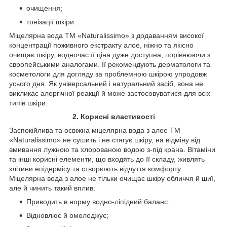
очищення;
тонізації шкіри.
Міцелярна вода ТМ «Naturalissimo» з додаванням високої
концентрації поживного екстракту алое, ніжно та якісно
очищає шкіру, водночас її ціна дуже доступна, порівнюючи з
європейськими аналогами. Її рекомендують дерматологи та
косметологи для догляду за проблемною шкірою упродовж
усього дня. Як універсальний і натуральний засіб, вона не
викликає алергічної реакції й може застосовуватися для всіх
типів шкіри.
2. Корисні властивості
Заспокійлива та освіжна міцелярна вода з алое ТМ
«Naturalissimo» не сушить і не стягує шкіру, на відміну від
вмивання лужною та хлорованою водою з-під крана. Вітаміни
та інші корисні елементи, що входять до її складу, живлять
клітини епідермісу та створюють відчуття комфорту.
Міцелярна вода з алое не тільки очищає шкіру обличчя й шиї,
але й чинить такий вплив:
Приводить в норму водно-ліпідний баланс.
Відновлює й омолоджує;