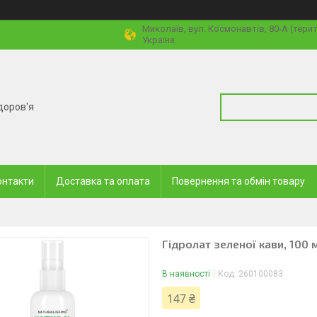
Миколаїв, вул. Космонавтів, 80-А (тери
Україна
доров'я
онтакти
Доставка та оплата
Повернення та обмін товару
Гідролат зеленої кави, 100 
В наявності
Код:
260100083
147 ₴