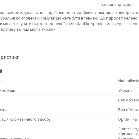
Переваги продукції
аліссімо» відрізняється від більшості виробників тим, що не використо
туральні компоненти. Тому ви можете бути впевнені, що гідролат зеленої
Ви можете купити гідролат зеленої кави від «Натураліссімо» через інтерн
Полтаву та інші міста України.
еристики
І
к
Naturaliss
виробник
Україна
Без обмеж
рупа
Без обмеж
кація косметичного засобу
Органічна
Зняття под
Живлення, 
ення і результат
Стимуляція