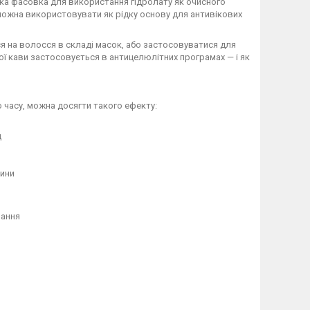
ака фасовка для використання гідролату як очисного
можна використовувати як рідку основу для антивікових
я на волосся в складі масок, або застосовуватися для
ої кави застосовується в антицелюлітних програмах — і як
я
 часу, можна досягти такого ефекту:
д
сини
вання