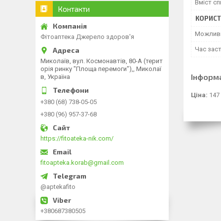
Вміст сп
Контакти
КОРИСТ
Можливі
Фітоаптека Джерело здоров'я
Час зас
Миколаїв, вул. Космонавтів, 80-А (терит
орія ринку "Площа перемоги"),, Миколаї
Інформ
в, Україна
Ціна:
147
+380 (68) 738-05-05
+380 (96) 957-37-68
https://fitoateka-nik.com/
fitoapteka.korab@gmail.com
@aptekafito
+380687380505