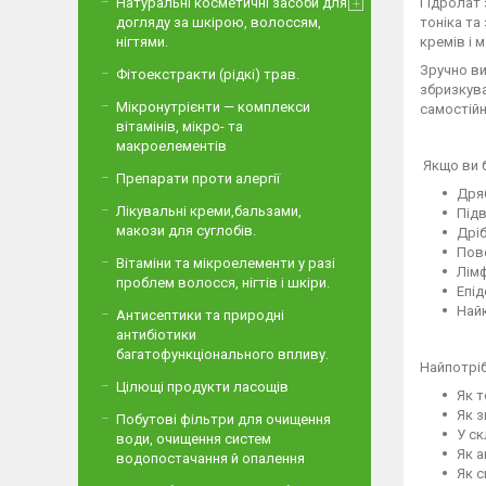
Гідролат 
Натуральні косметичні засоби для
тоніка та
догляду за шкірою, волоссям,
кремів і 
нігтями.
Зручно ви
Фітоекстракти (рідкі) трав.
збризкува
Мікронутрієнти — комплекси
самостійн
вітамінів, мікро- та
макроелементів
Якщо ви б
Препарати проти алергії
Дряб
Лікувальні креми,бальзами,
Підв
макози для суглобів.
Дрі
Пов
Вітаміни та мікроелементи у разі
Лімф
проблем волосся, нігтів і шкіри.
Епід
Най
Антисептики та природні
антибіотики
багатофункціонального впливу.
Найпотріб
Цілющі продукти ласощів
Як т
Як 
Побутові фільтри для очищення
У ск
води, очищення систем
Як а
водопостачання й опалення
Як с