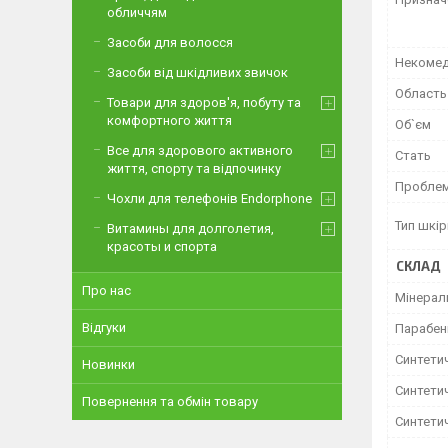
обличчям
Засоби для волосся
Некомед
Засоби від шкідливих звичок
Область
Товари для здоров'я, побуту та
комфортного життя
Об`єм
Все для здорового активного
Стать
життя, спорту та відпочинку
Проблем
Чохли для телефонів Endorphone
Тип шкір
Витамины для долголетия,
красоты и спорта
СКЛАД
Про нас
Мінерал
Відгуки
Парабен
Синтети
Новинки
Синтети
Повернення та обмін товару
Синтети