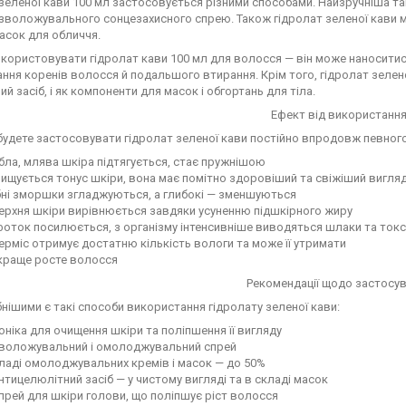
зеленої кави 100 мл застосовується різними способами. Найзручніша т
 зволожувального сонцезахисного спрею. Також гідролат зеленої кави 
масок для обличчя.
користовувати гідролат кави 100 мл для волосся — він може наноситис
ння коренів волосся й подальшого втирання. Крім того, гідролат зелен
ий засіб, і як компоненти для масок і обгортань для тіла.
Ефект від використанн
удете застосовувати гідролат зеленої кави постійно впродовж певного
ла, млява шкіра підтягується, стає пружнішою
ищується тонус шкіри, вона має помітно здоровіший та свіжіший вигля
бні зморшки згладжуються, а глибокі — зменшуються
ерхня шкіри вирівнюється завдяки усуненню підшкірного жиру
оток посилюється, з організму інтенсивніше виводяться шлаки та ток
ерміс отримує достатню кількість вологи та може її утримати
краще росте волосся
Рекомендації щодо застосу
нішими є такі способи використання гідролату зеленої кави:
оніка для очищення шкіри та поліпшення її вигляду
зволожувальний і омолоджувальний спрей
ладі омолоджувальних кремів і масок — до 50%
нтицелюлітний засіб — у чистому вигляді та в складі масок
прей для шкіри голови, що поліпшує ріст волосся