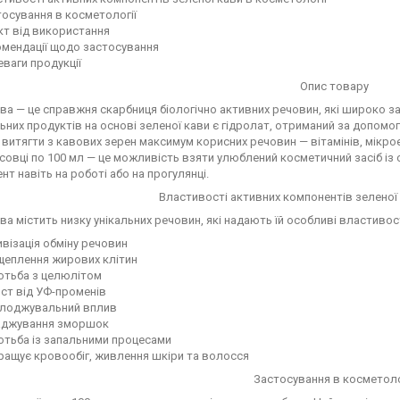
осування в косметології
кт від використання
омендації щодо застосування
ваги продукції
Опис товару
ва — це справжня скарбниця біологічно активних речовин, які широко з
ьних продуктів на основі зеленої кави є гідролат, отриманий за допомо
 витягти з кавових зерен максимум корисних речовин — вітамінів, мікрое
совці по 100 мл — це можливість взяти улюблений косметичний засіб із
нт навіть на роботі або на прогулянці.
Властивості активних компонентів зеленої 
ва містить низку унікальних речовин, які надають їй особливі властивост
візація обміну речовин
щеплення жирових клітин
отьба з целюлітом
ст від УФ-променів
лоджувальний вплив
аджування зморшок
отьба із запальними процесами
ращує кровообіг, живлення шкіри та волосся
Застосування в косметоло