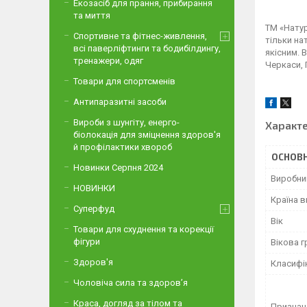
Екозасіб для прання, прибирання
та миття
ТМ «Натур
Спортивне та фітнес-живлення,
тільки на
всі паверліфтинги та бодибілдингу,
якісним. 
тренажери, одяг
Черкаси, 
Товари для спортсменів
Антипаразитні засоби
Вироби з шунгіту, енерго-
Характ
біолокація для зміцнення здоров'я
й профілактики хвороб
ОСНОВН
Новинки Серпня 2024
Виробни
НОВИНКИ
Країна 
Суперфуд
Вік
Товари для схуднення та корекції
фігури
Вікова г
Здоров'я
Класифі
Чоловіча сила та здоров’я
Краса, догляд за тілом та
Признач