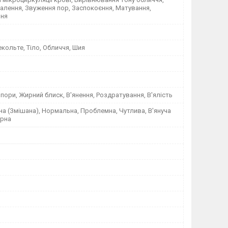
алення, Звуження пор, Заспокоєння, Матування,
ння
кольте, Тіло, Обличчя, Шия
пори, Жирний блиск, В'янення, Роздратування, В'ялість
а (Змішана), Нормальна, Проблемна, Чутлива, В'януча
ирна