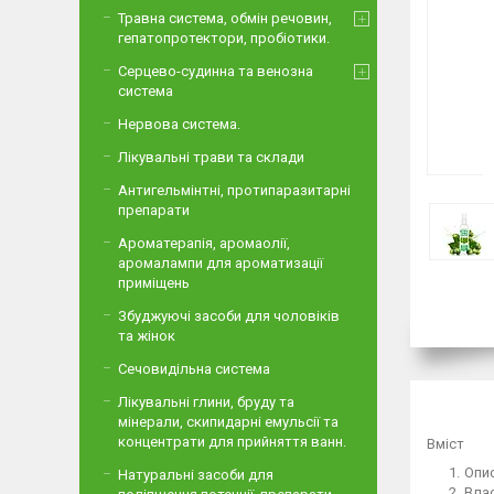
Травна система, обмін речовин,
гепатопротектори, пробіотики.
Серцево-судинна та венозна
система
Нервова система.
Лікувальні трави та склади
Антигельмінтні, протипаразитарні
препарати
Ароматерапія, аромаолії,
аромалампи для ароматизації
приміщень
Збуджуючі засоби для чоловіків
та жінок
Сечовидільна система
Лікувальні глини, бруду та
мінерали, скипидарні емульсії та
концентрати для прийняття ванн.
Вміст
Опи
Натуральні засоби для
Влас