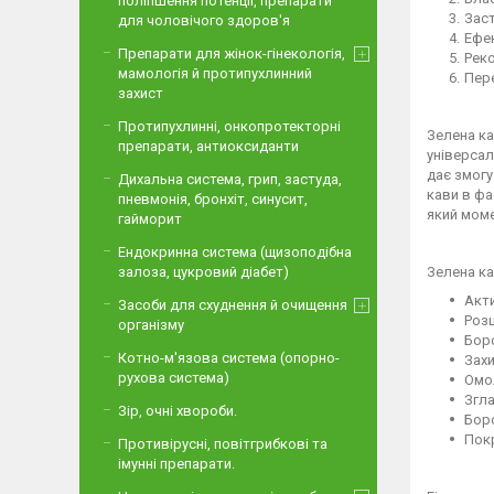
поліпшення потенції, препарати
Заст
для чоловічого здоров'я
Ефе
Препарати для жінок-гінекологія,
Рек
мамологія й протипухлинний
Пере
захист
Протипухлинні, онкопротекторні
Зелена ка
препарати, антиоксиданти
універсал
дає змогу
Дихальна система, грип, застуда,
кави в фа
пневмонія, бронхіт, синусит,
який моме
гайморит
Ендокринна система (щизоподібна
Зелена ка
залоза, цукровий діабет)
Акти
Засоби для схуднення й очищення
Роз
організму
Бор
Котно-м'язова система (опорно-
Захи
рухова система)
Омо
Згл
Зір, очні хвороби.
Бор
Пок
Противірусні, повітгрибкові та
імунні препарати.