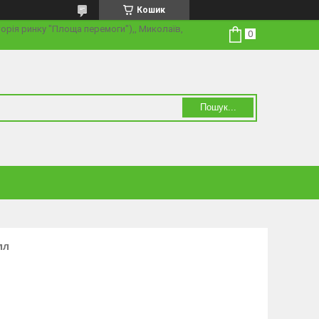
Кошик
торія ринку "Площа перемоги"),, Миколаїв,
Пошук...
мл