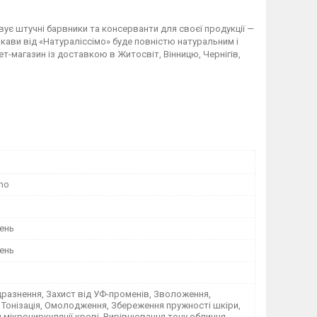
вує штучні барвники та консерванти для своєї продукції —
 кави від «Натураліссімо» буде повністю натуральним і
ет-магазин із доставкою в Житосвіт, Вінницю, Чернігів,
imo
ень
ень
разнення, Захист від УФ-променів, Зволоження,
Тонізація, Омолодження, Збереження пружності шкіри,
 мікроциркуляції крові, Вирівнювання тону обличчя,