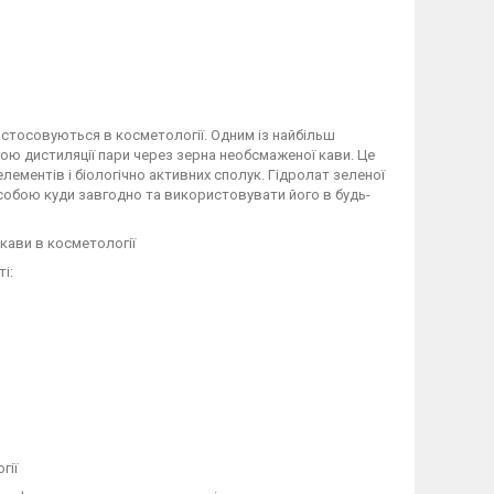
астосовуються в косметології. Одним із найбільш
гою дистиляції пари через зерна необсмаженої кави. Це
лементів і біологічно активних сполук. Гідролат зеленої
 собою куди завгодно та використовувати його в будь-
кави в косметології
і:
гії