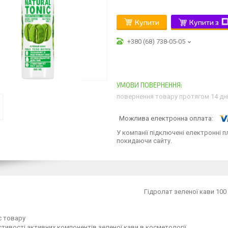
Купити
Купити з
+380 (68) 738-05-05
повернення товару протягом 14 дн
У компанії підключені електронні п
покидаючи сайту.
Гідролат зеленої кави 100
с товару
тивості активних компонентів зеленої кави в косметології