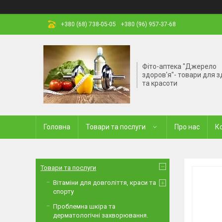
+380 (68) 738-05-05
+380 (96) 957-37-68
Фіто-аптека "Джерело
здоров'я"- товари для з
та красоти
Головна
Товари та послуги
Про нас
К
Товари та послуги
Вітаміни для довголіття, краси та
спорту
Проблемна шкіра та
дерматологічні захворювання.