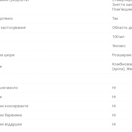
Зняття зап
Пом'якше
огенно
Так
 застосування
Область де
100 мл
Унісекс
а шкіри
Розширені 
Комбінован
и
(зріла), Ж
ьне масло
Ні
и
Ні
чні консерванти
Ні
чні барвники
Ні
чні віддушки
Ні