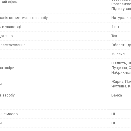
вий ефект
Розгладже
Підтягуван
кація косметичного засобу
Натуральн
ь в упаковці
1 шт.
огенно
Так
 застосування
Область де
Унісекс
В'ялість, 
а шкіри
Лущення, С
Набрякліст
Жирна, Про
и
Чутлива, К
а засобу
Банка
ьне масло
Ні
и
Ні