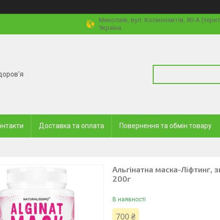
Миколаїв, вул. Космонавтів, 80-А (тери
Україна
доров'я
онтакти
Доставка та оплата
Повернення та обмін товару
Альгінатна маска-Ліфтинг, 
200г
В наявності
700 ₴