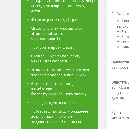
Натуральні косметичні засоби для
догляду за шкірою, волоссям,
нігтями.
Як бурі в
Фітоекстракти (рідкі) трав.
Альг
кілько
Мікронутрієнти — комплекси
Віта
вітамінів, мікро- та
Каро
макроелементів
Пол
Тані
Препарати проти алергії
Лікувальні креми,бальзами,
макози для суглобів.
Найчастіш
Застосову
Вітаміни та мікроелементи у разі
проблем волосся, нігтів і шкіри.
Очистіть 
Антисептики та природні
тонік), в
антибіотики
часу вона
багатофункціонального впливу.
диском.
Цілющі продукти ласощів
Побутові фільтри для очищення
Купити ал
води, очищення систем
міста Укр
водопостачання й опалення