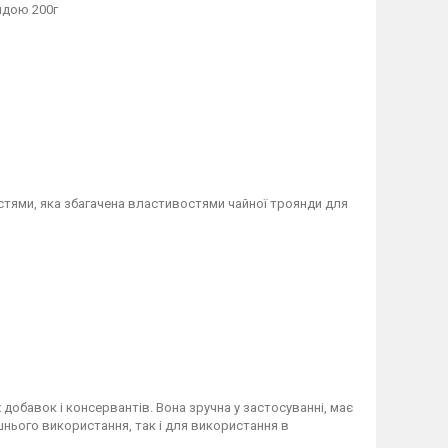
ндою 200г
я
стями, яка збагачена властивостями чайної троянди для
добавок і консервантів. Вона зручна у застосуванні, має
ашнього використання, так і для використання в