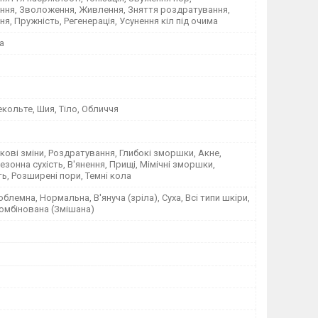
ння, Зволоження, Живлення, Зняття роздратування,
ня, Пружність, Регенерація, Усунення кіл під очима
а
кольте, Шия, Тіло, Обличчя
Вікові зміни, Роздратування, Глибокі зморшки, Акне,
езонна сухість, В'янення, Прищі, Мімічні зморшки,
ь, Розширені пори, Темні кола
блемна, Нормальна, В'януча (зріла), Суха, Всі типи шкіри,
омбінована (Змішана)