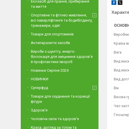
Екозасіб для прання, прибирання
та миття
Характ
Спортивне та фітнес-живлення,
всі паверліфтинги та бодибілдингу,
ОСНОВН
тренажери, одяг
Товари для спортсменів
Виробни
Антипаразитні засоби
Країна 
Вироби з шунгіту, енерго-
Вага
біолокація для зміцнення здоров'я
Вид маск
й профілактики хвороб
Вид мас
Новинки Серпня 2024
Вид дог
НОВИНКИ
Суперфуд
Вік
Товари для схуднення та корекції
Вікова г
фігури
Час зас
Здоров'я
Гіпоале
Чоловіча сила та здоров’я
Краса, догляд за тілом та