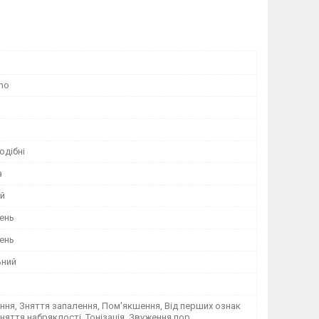
imo
дібні
а
ий
ень
ень
ьний
ня, Зняття запалення, Пом'якшення, Від перших ознак
Зняття набряклості, Тонізація, Звуження пор,