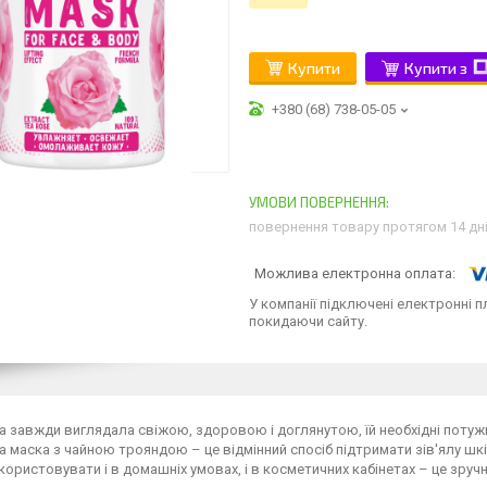
Купити
Купити з
+380 (68) 738-05-05
повернення товару протягом 14 дн
У компанії підключені електронні п
покидаючи сайту.
 завжди виглядала свіжою, здоровою і доглянутою, їй необхідні потужн
а маска з чайною трояндою – це відмінний спосіб підтримати зів'ялу шкір
ористовувати і в домашніх умовах, і в косметичних кабінетах – це зруч