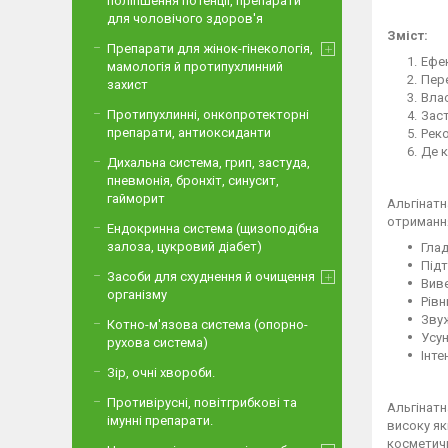
поліпшення потенції, препарати
для чоловічого здоров'я
Зміст:
Препарати для жінок-гінекологія,
Ефе
мамологія й протипухлинний
Пере
захист
Вла
Протипухлинні, онкопротекторні
Заст
препарати, антиоксиданти
Рек
Де к
Дихальна система, грип, застуда,
пневмонія, бронхіт, синусит,
гайморит
Альгінатн
отриманн
Ендокринна система (щизоподібна
залоза, цукровий діабет)
Глад
Під
Засоби для схуднення й очищення
Виве
організму
Рівн
Звуж
Котно-м'язова система (опорно-
Усун
рухова система)
Інт
Зір, очні хвороби.
Противірусні, повітгрибкові та
Альгінатн
імунні препарати.
високу як
косметичн