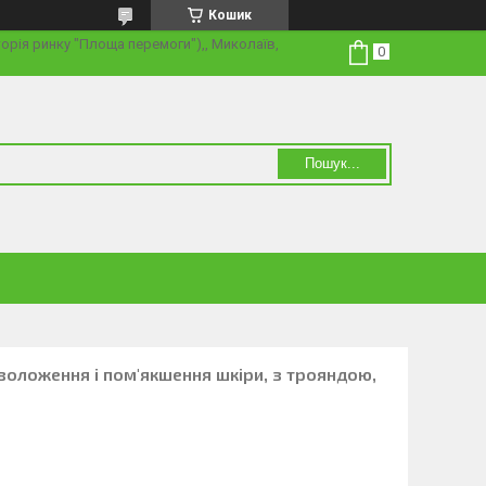
Кошик
торія ринку "Площа перемоги"),, Миколаїв,
Пошук...
зволоження і пом'якшення шкіри, з трояндою,