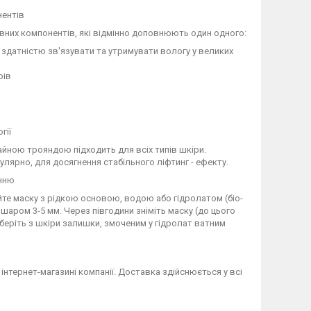
нентів
тивних компонентів, які відмінно доповнюють один одного:
здатністю зв'язувати та утримувати вологу у великих
рів
гії
йною трояндою підходить для всіх типів шкіри.
лярно, для досягнення стабільного ліфтинг - ефекту.
анню
йте маску з рідкою основою, водою або гідролатом (біо-
у шаром 3-5 мм. Через півгодини зніміть маску (до цього
риберіть з шкіри залишки, змоченим у гідролат ватним
нтернет-магазині компанії. Доставка здійснюється у всі