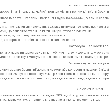
Властивості активних компо
одорості, так і пелюстки чайної троянди містять велику кількість біоак
інова кислота – головний компонент бурих водоростей, відомий своєю 
стях
мін С – потужний антиоксидант, захищає шкіру від несприятливих факто
тин, що запобігає старінню клітин шкіри і усуває пігментацію
ісахариди, що стимулюють синтез колагену
ни, які сприяють стабілізації роботи сальних залоз
Застосування в косметоло
е таку маску використовують для обличчя та зони декольте. Маска з ча
вати альгинатную маску можна як перед важливими заходами, так і регу
Рекомендації по застосув
шкіру і змажте брови і вії жирним кремом або кокосовим маслом. Зміша
 пропорції 20г сухого порошку і 60мл рідини. Після цього нанесіть на шкір
 буде в змозі застиглого пласта однорідної консистенції) і делікатно п
Де купити в Україні
ьгинатную маску з чайною трояндою 200г від «Натуралиссимо» можна в і
аїни: Львів, Житомир, Тернопіль, Запоріжжя, Рівне, Черкаси та інші.