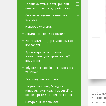
Травна система, обмін речовин,
гепатопротектори, пробіотики.
Серцево-судинна та венозна
система
Нервова система.
Лікувальні трави та склади
Антигельмінтні, протипаразитарні
препарати
Ароматерапія, аромаолії,
аромалампи для ароматизації
приміщень
Збуджуючі засоби для чоловіків
та жінок
Сечовидільна система
Лікувальні глини, бруду та
мінерали, скипидарні емульсії та
Щоб шкіра
концентрати для прийняття ванн.
Альгінатн
Натуральні засоби для
можна вик