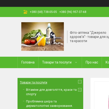
+380 (68) 738-05-05
+380 (96) 957-37-68
Фіто-аптека "Джерело
здоров'я"- товари для з
та красоти
Головна
Товари та послуги
Про нас
К
Товари та послуги
Вітаміни для довголіття, краси та
спорту
Проблемна шкіра та
дерматологічні захворювання.