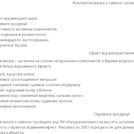
Альгінатна маска з чайною троя
кт від використання
ваги продукції
стивості активних компонентів
осування в косметології
омендації по застосуванню
упити в Україні
Ефект від використанн
а маска – це маска на основі натуральних компонентів з бурими водоро
я більш вираженого ефекту:
ка, здорова шкіра
тяжка і розгладження зморшок
дення токсинів і шлаків з клітин епідермісу
ий і здоровий колір обличчя
ення пор і зниження виділень сальних залоз
ення пігментних плям, судинних зірочок
енсивне зволоження
Переваги продукції
а маска з чайною трояндою від ТМ «Натуралиссимо» не містить штучних 
ість і гарантує відмінний ефект. Фасовка по 200 г підходить як для дом
их кабінетах.