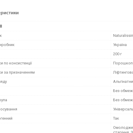
еристики
І
к
Naturaliss
виробник
Україна
200 г
и по консистенції
Порошкопо
ки за призначенням
Ліфтингов
ляду
Альгінатн
Без обмеж
рупа
Без обмеж
тосування
Універсал
ргенний
Так
Омолоджен
старіння, 