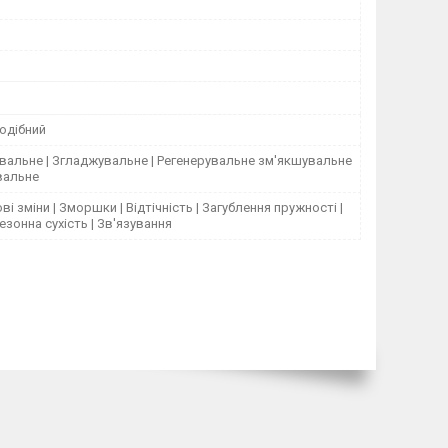
одібний
альне | Згладжувальне | Регенерувальне зм'якшувальне
вальне
ві зміни | Зморшки | Відтічність | Загублення пружності |
Сезонна сухість | Зв'язування