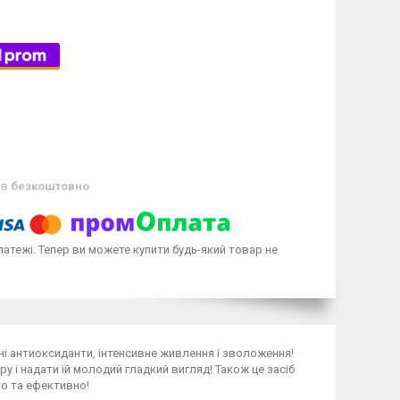
ів
безкоштовно
латежі. Тепер ви можете купити будь-який товар не
і антиоксиданти, інтенсивне живлення і зволоження!
у і надати їй молодий гладкий вигляд! Також це засіб
но та ефективно!