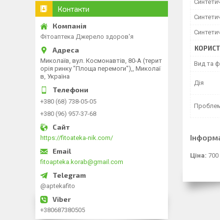
Синтети
Контакти
Синтети
Синтети
Фітоаптека Джерело здоров'я
КОРИСТ
Миколаїв, вул. Космонавтів, 80-А (терит
Вид та 
орія ринку "Площа перемоги"),, Миколаї
в, Україна
Дія
+380 (68) 738-05-05
Проблема
+380 (96) 957-37-68
Інформ
https://fitoateka-nik.com/
Ціна:
700
fitoapteka.korab@gmail.com
@aptekafito
+380687380505