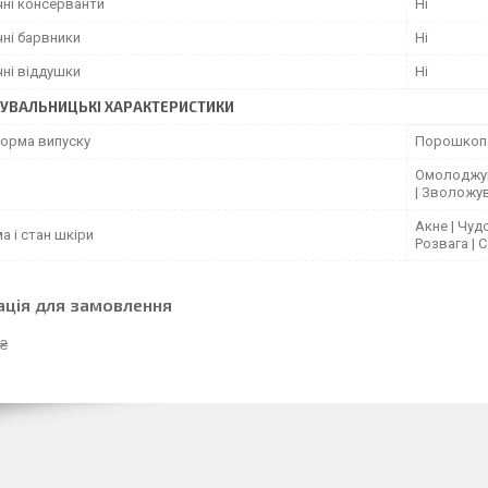
чні консерванти
Ні
чні барвники
Ні
чні віддушки
Ні
УВАЛЬНИЦЬКІ ХАРАКТЕРИСТИКИ
форма випуску
Порошкоп
Омолоджув
| Зволожу
Акне | Чудо
 і стан шкіри
Розвага | 
ація для замовлення
 ₴