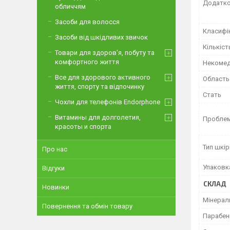
Додатко
обличчям
Засоби для волосся
Класифі
Засоби від шкідливих звичок
Кількіст
Товари для здоров'я, побуту та
комфортного життя
Некомед
Все для здорового активного
Область
життя, спорту та відпочинку
Стать
Чохли для телефонів Endorphone
Витамины для долголетия,
Проблем
красоты и спорта
Тип шкір
Про нас
Упаковк
Відгуки
СКЛАД
Новинки
Мінерал
Повернення та обмін товару
Парабен