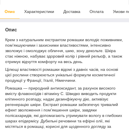
Опис
Характеристики
Доставка
Оплата
Умови п
Опис
Крем з натуральним екстрактом ромашки володіє поживними,
пом'якшуючими і захисними властивостями, інтенсивно
зволожує і омолоджує обличчя, шию, зону декольте. Шкіра
стає ніжною, набуває здоровий колір і рівний рельєф, а також
отримує відчуття комфорту на весь день.
Цілющі властивості ромашки відомі з давніх часів, на основі
цієї рослини створюються унікальні формули косметичної
продукції у Франції, Італії, Німеччини.
Ромашка — природний антиоксидант, за рахунок високого
вмісту флавоноїдів і вітаміну С. Швидко виводить продукти
клітинного розпаду, надає дезинфікуючу дію, активізує
регенерацію шкіри. Екстракт ромашки забезпечує тривалий
ефект зволоження і пом'якшення шкіри, завдяки
полісахаридів, які допомагають утримувати вологу в глибоких
шарах епідермісу. Дубильні речовини та ефірні олії, які
містяться в ромашці, корисні для щоденного догляду за