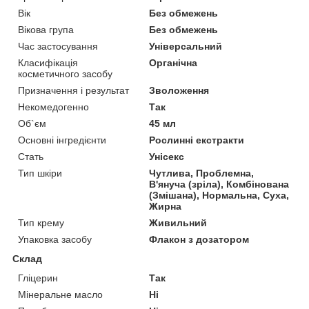
Вік
Без обмежень
Вікова група
Без обмежень
Час застосування
Універсальний
Класифікація
Органічна
косметичного засобу
Призначення і результат
Зволоження
Некомедогенно
Так
Об`єм
45 мл
Основні інгредієнти
Рослинні екстракти
Стать
Унісекс
Тип шкіри
Чутлива, Проблемна,
В'януча (зріла), Комбінована
(Змішана), Нормальна, Суха,
Жирна
Тип крему
Живильний
Упаковка засобу
Флакон з дозатором
Склад
Гліцерин
Так
Мінеральне масло
Ні