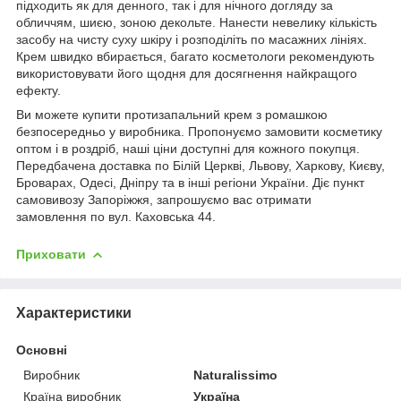
підходить як для денного, так і для нічного догляду за
обличчям, шиєю, зоною декольте. Нанести невелику кількість
засобу на чисту суху шкіру і розподіліть по масажних лініях.
Крем швидко вбирається, багато косметологи рекомендують
використовувати його щодня для досягнення найкращого
ефекту.
Ви можете купити протизапальний крем з ромашкою
безпосередньо у виробника. Пропонуємо замовити косметику
оптом і в роздріб, наші ціни доступні для кожного покупця.
Передбачена доставка по Білій Церкві, Львову, Харкову, Києву,
Броварах, Одесі, Дніпру та в інші регіони України. Діє пункт
самовивозу Запоріжжя, запрошуємо вас отримати
замовлення по вул. Каховська 44.
Приховати
Характеристики
Основні
Виробник
Naturalissimo
Країна виробник
Україна