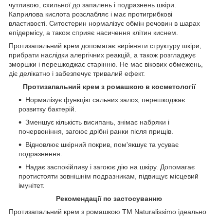
чутливою, схильної до запалень і подразнень шкіри.
Каприлова кислота розслабляє і має протигрибкові
властивості. Ситостерин нормалізує обмін речовин в шарах
епідермісу, а також сприяє насичення клітин киснем.
Протизапальний крем допомагає вирівняти структуру шкіри,
прибрати наслідки алергічних реакцій, а також розгладжує
зморшки і перешкоджає старінню. Не має вікових обмежень,
діє делікатно і забезпечує тривалий ефект.
Протизапальний крем з ромашкою в косметології
Нормалізує функцію сальних залоз, перешкоджає
розвитку бактерій.
Зменшує кількість висипань, знімає набряки і
почервоніння, загоює дрібні ранки після прищів.
Відновлює шкірний покрив, пом'якшує та усуває
подразнення.
Надає заспокійливу і загоює дію на шкіру. Допомагає
протистояти зовнішнім подразникам, підвищує місцевий
імунітет.
Рекомендації по застосуванню
Протизапальний крем з ромашкою ТМ Naturalissimo ідеально