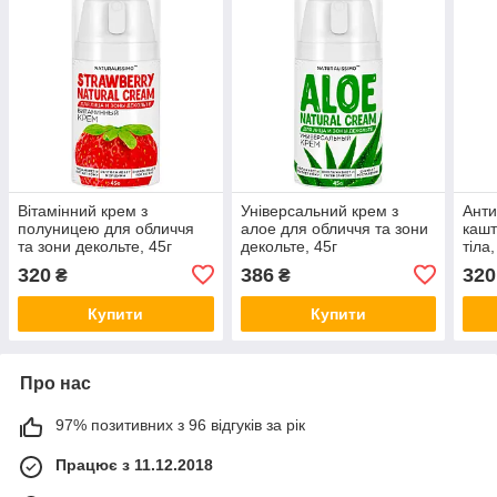
Вітамінний крем з
Універсальний крем з
Анти
полуницею для обличчя
алое для обличчя та зони
кашт
та зони декольте, 45г
декольте, 45г
тіла,
320
386
320
₴
₴
Купити
Купити
Про нас
97% позитивних з 96 відгуків за рік
Працює з 11.12.2018