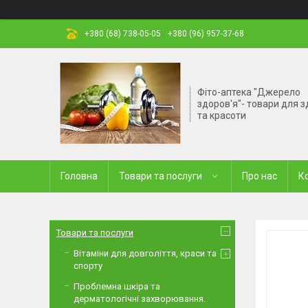
+380 (68) 738-05-05
+380 (96) 957-37-68
Фіто-аптека "Джерело
здоров'я"- товари для з
та красоти
Головна
Товари та послуги
Про нас
К
Товари та послуги
Вітаміни для довголіття, краси та
спорту
Проблемна шкіра та
дерматологічні захворювання.