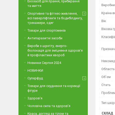
Екозасіб для прання, прибирання
Виробни
та миття
Країна 
Спортивне та фітнес-живлення,
всі паверліфтинги та бодибілдингу,
Вік
тренажери, одяг
Вікова г
Товари для спортсменів
Класифі
Антипаразитні засоби
Вироби з шунгіту, енерго-
Признач
біолокація для зміцнення здоров'я
й профілактики хвороб
Некомед
Новинки Серпня 2024
Область
НОВИНКИ
Об`єм
Суперфуд
Стать
Товари для схуднення та корекції
фігури
Проблем
Здоров'я
Тип шкір
Чоловіча сила та здоров’я
СКЛАД
Краса, догляд за тілом та