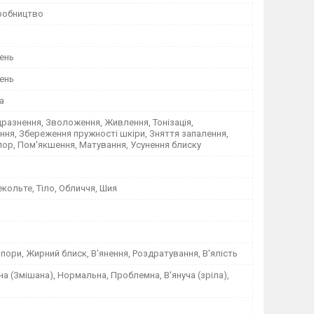
робництво
ень
ень
а
разнення, Зволоження, Живлення, Тонізація,
ня, Збереження пружності шкіри, Зняття запалення,
ор, Пом'якшення, Матування, Усунення блиску
кольте, Тіло, Обличчя, Шия
пори, Жирний блиск, В'янення, Роздратування, В'ялість
а (Змішана), Нормальна, Проблемна, В'януча (зріла),