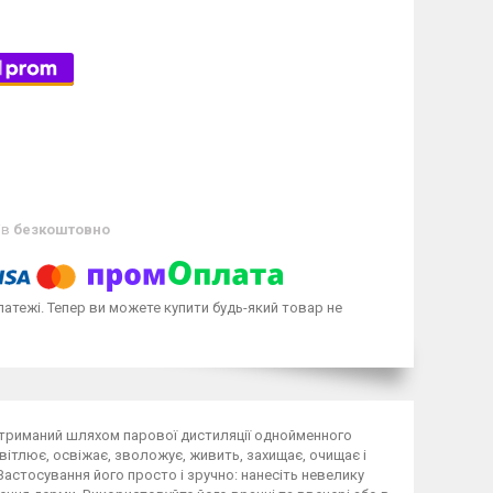
ів
безкоштовно
латежі. Тепер ви можете купити будь-який товар не
отриманий шляхом парової дистиляції однойменного
вітлює, освіжає, зволожує, живить, захищає, очищає і
астосування його просто і зручно: нанесіть невелику