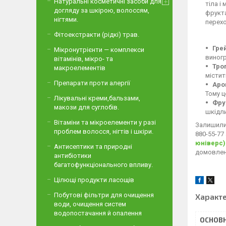
Натуральні косметичні засоби для
тіла і
догляду за шкірою, волоссям,
фрукта
нігтями.
перех
Фітоекстракти (рідкі) трав.
Гре
Мікронутрієнти — комплекси
виногр
вітамінів, мікро- та
Тро
макроелементів
містит
Препарати проти алергії
Аро
Тому ц
Лікувальні креми,бальзами,
Фру
макози для суглобів.
шкідли
Вітаміни та мікроелементи у разі
Залишилис
проблем волосся, нігтів і шкіри.
880-55-77
юніверс)
Антисептики та природні
домовлені
антибіотики
багатофункціонального впливу.
Цілющі продукти ласощів
Побутові фільтри для очищення
Характ
води, очищення систем
водопостачання й опалення
ОСНОВН