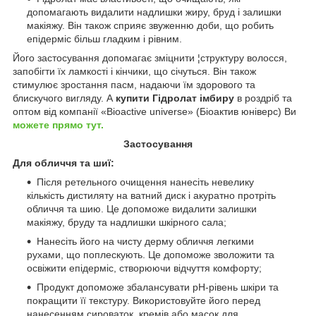
допомагають видалити надлишки жиру, бруд і залишки
макіяжу. Він також сприяє звуженню доби, що робить
епідерміс більш гладким і рівним.
Його застосування допомагає зміцнити ¦структуру волосся,
запобігти їх ламкості і кінчики, що січуться. Він також
стимулює зростання пасм, надаючи їм здорового та
блискучого вигляду. А
купити Гідролат імбиру
в роздріб та
оптом від компанії «Bioactive universe» (Біоактив юніверс) Ви
можете прямо тут.
Застосування
Для обличчя та шиї:
Після ретельного очищення нанесіть невелику
кількість дистиляту на ватний диск і акуратно протріть
обличчя та шию. Це допоможе видалити залишки
макіяжу, бруду та надлишки шкірного сала;
Нанесіть його на чисту дерму обличчя легкими
рухами, що поплескують. Це допоможе зволожити та
освіжити епідерміс, створюючи відчуття комфорту;
Продукт допоможе збалансувати pH-рівень шкіри та
покращити її текстуру. Використовуйте його перед
нанесенням сироваток, кремів або масок для