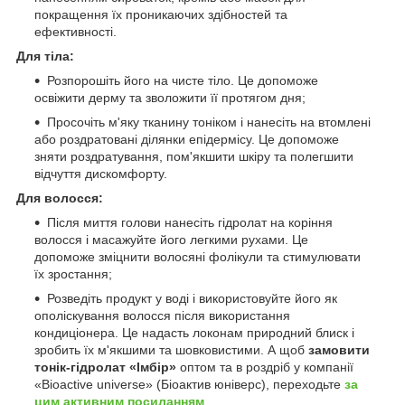
покращення їх проникаючих здібностей та
ефективності.
Для тіла:
Розпорошіть його на чисте тіло. Це допоможе
освіжити дерму та зволожити її протягом дня;
Просочіть м'яку тканину тоніком і нанесіть на втомлені
або роздратовані ділянки епідермісу. Це допоможе
зняти роздратування, пом'якшити шкіру та полегшити
відчуття дискомфорту.
Для волосся:
Після миття голови нанесіть гідролат на коріння
волосся і масажуйте його легкими рухами. Це
допоможе зміцнити волосяні фолікули та стимулювати
їх зростання;
Розведіть продукт у воді і використовуйте його як
ополіскування волосся після використання
кондиціонера. Це надасть локонам природний блиск і
зробить їх м'якшими та шовковистими. А щоб
замовити
тонік-гідролат «Імбір»
оптом та в роздріб у компанії
«Bioactive universe» (Біоактив юніверс), переходьте
за
цим активним посиланням
.