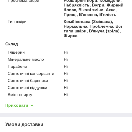
Проблема шкіри
Розширені пори, Комедони,
Набряклість, Вугри, Жирний
блиск, Вікові зміни, Акне,
Прищі, В'янення, В'ялість
Тип шкіри
Комбінована (Змішана),
Нормальна, Проблемна, Всі
типи шкіри, В'януча (зріла),
Жирна
Склад
Гліцерин
Ні
Мінеральне масло
Ні
Парабени
Ні
Синтетичні консерванти
Ні
Синтетичні барвники
Ні
Синтетичні віддушки
Ні
Вміст спирту
Ні
Приховати
Умови доставки