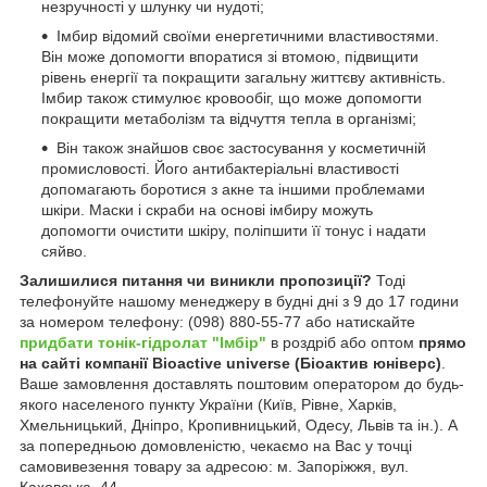
незручності у шлунку чи нудоті;
Імбир відомий своїми енергетичними властивостями.
Він може допомогти впоратися зі втомою, підвищити
рівень енергії та покращити загальну життєву активність.
Імбир також стимулює кровообіг, що може допомогти
покращити метаболізм та відчуття тепла в організмі;
Він також знайшов своє застосування у косметичній
промисловості. Його антибактеріальні властивості
допомагають боротися з акне та іншими проблемами
шкіри. Маски і скраби на основі імбиру можуть
допомогти очистити шкіру, поліпшити її тонус і надати
сяйво.
Залишилися питання чи виникли пропозиції?
Тоді
телефонуйте нашому менеджеру в будні дні з 9 до 17 години
за номером телефону: (098) 880-55-77 або натискайте
придбати тонік-гідролат "Імбір"
в роздріб або оптом
прямо
на сайті компанії Bioactive universe (Біоактив юніверс)
.
Ваше замовлення доставлять поштовим оператором до будь-
якого населеного пункту України (Київ, Рівне, Харків,
Хмельницький, Дніпро, Кропивницький, Одесу, Львів та ін.). А
за попередньою домовленістю, чекаємо на Вас у точці
самовивезення товару за адресою: м. Запоріжжя, вул.
Каховська, 44.