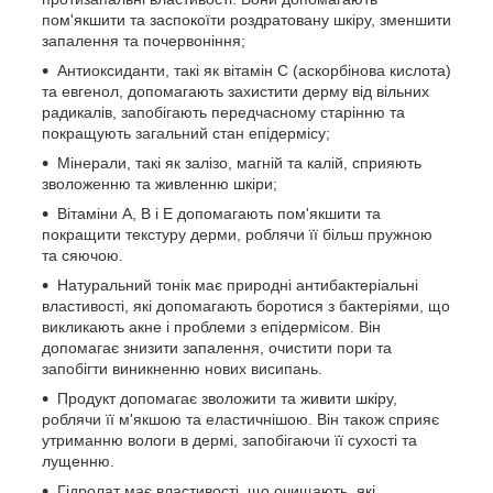
пом'якшити та заспокоїти роздратовану шкіру, зменшити
запалення та почервоніння;
Антиоксиданти, такі як вітамін С (аскорбінова кислота)
та евгенол, допомагають захистити дерму від вільних
радикалів, запобігають передчасному старінню та
покращують загальний стан епідермісу;
Мінерали, такі як залізо, магній та калій, сприяють
зволоженню та живленню шкіри;
Вітаміни А, В і Е допомагають пом'якшити та
покращити текстуру дерми, роблячи її більш пружною
та сяючою.
Натуральний тонік має природні антибактеріальні
властивості, які допомагають боротися з бактеріями, що
викликають акне і проблеми з епідермісом. Він
допомагає знизити запалення, очистити пори та
запобігти виникненню нових висипань.
Продукт допомагає зволожити та живити шкіру,
роблячи її м'якшою та еластичнішою. Він також сприяє
утриманню вологи в дермі, запобігаючи її сухості та
лущенню.
Гідролат має властивості, що очищають, які