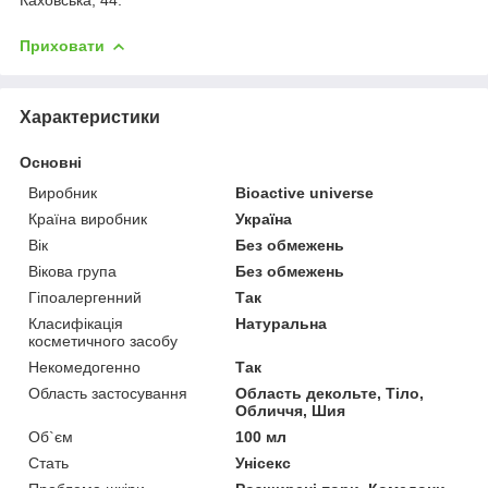
Приховати
Характеристики
Основні
Виробник
Bioactive universe
Країна виробник
Україна
Вік
Без обмежень
Вікова група
Без обмежень
Гіпоалергенний
Так
Класифікація
Натуральна
косметичного засобу
Некомедогенно
Так
Область застосування
Область декольте, Тіло,
Обличчя, Шия
Об`єм
100 мл
Стать
Унісекс