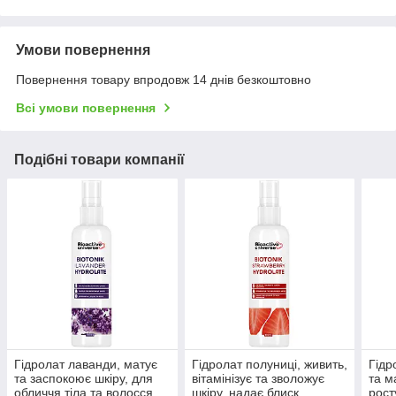
Умови повернення
Повернення товару впродовж 14 днів безкоштовно
Всі умови повернення
Подібні товари компанії
Гідролат лаванди, матує
Гідролат полуниці, живить,
Гідр
та заспокоює шкіру, для
вітамінізує та зволожує
та м
обличчя тіла та волосся,
шкіру, надає блиск
рост