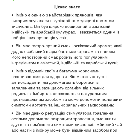
Цікаво знати
Імбир є однією з найстаріших прянощів, яка
використовувалася в кулінарії та медицині протягом
тисячоліть. Він був широко поширений в азіатській,
індійській та арабській культурах, і вважається одним із
найцінніших прянощів у світі;
Він має гостро-пряний смак і освіжаючий аромат, який
додає особливий шарм багатьом стравам та напоям.
Його неповторний смак робить його популярним
інгредієнтом в азіатській, індійській та карибській кухні;
Імбир відомий своїми багатьма корисними
властивостями для здоров'я. Він містить потужні
антиоксиданти, які допомагають боротися із
запаленням та захищають організм від вільних
радикалів. Імбир також вважається натуральним
протизапальним засобом та може допомогти полегшити
симптоми артриту та інших запальних захворювань;
Він має давню репутацію стимулятора травлення,
оскільки допомагає покращити травлення, зменшити
здуття та пом'якшити симптоми диспепсії. Імбирний чай
або настій з імбиру може бути відмінним засобом при