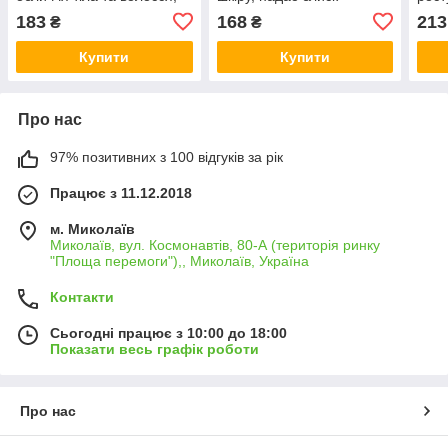
тонік 100мл, Bioactive
волоссю, тонік 100 мл,
мл, 
183
168
213
₴
₴
Біоактив
Купити
Купити
Про нас
97% позитивних з 100 відгуків за рік
Працює з 11.12.2018
м. Миколаїв
Миколаїв, вул. Космонавтів, 80-А (територія ринку
"Площа перемоги"),, Миколаїв, Україна
Контакти
Сьогодні працює з 10:00 до 18:00
Показати весь графік роботи
Про нас