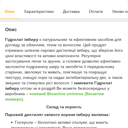
Опис
Характеристики
Доставка
Оплата
Умови п
Опис
Гідролат імбиру
є натуральним та ефективним засобом для
догляду за обличчям, тілом та волоссям. Цей продукт
отримано шляхом парової дистиляції імбиру, що зберігає його
цінні властивості та активні компоненти. Регулярне
застосування легке та зручне, а головне дозволяє ефективно
заспокоїти подразнену шкіру та запобігти її передчасному
старінню, зволожує та живить, пом'якшує та покращує
текстуру, очищує пори та надає антибактеріальну дію, а також
зміцнює та стимулює ріст волосся. І
замовити Гідролат
імбиру
оптом чи в роздріб Ви можете безпосередньо у
виробника –
компанії Bioactive universe (Біоактив
юніверс).
Склад та користь
Паровий дистилят свіжого кореня імбиру включає:
Гінгероли – біологічно активні сполуки, що мають
протизапальні властивості. Вони допомагають