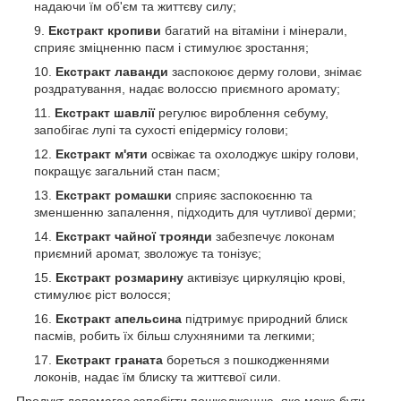
надаючи їм об'єм та життєву силу;
Екстракт кропиви
багатий на вітаміни і мінерали,
сприяє зміцненню пасм і стимулює зростання;
Екстракт лаванди
заспокоює дерму голови, знімає
роздратування, надає волоссю приємного аромату;
Екстракт шавлії
регулює вироблення себуму,
запобігає лупі та сухості епідермісу голови;
Екстракт м'яти
освіжає та охолоджує шкіру голови,
покращує загальний стан пасм;
Екстракт ромашки
сприяє заспокоєнню та
зменшенню запалення, підходить для чутливої дерми;
Екстракт чайної троянди
забезпечує локонам
приємний аромат, зволожує та тонізує;
Екстракт розмарину
активізує циркуляцію крові,
стимулює ріст волосся;
Екстракт апельсина
підтримує природний блиск
пасмів, робить їх більш слухняними та легкими;
Екстракт граната
бореться з пошкодженнями
локонів, надає їм блиску та життєвої сили.
Продукт допомагає запобігти пошкодженню, яке може бути