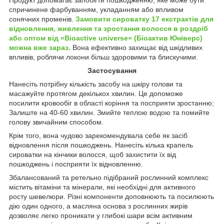
спричинене фарбуванням, укладанням або впливом
сонячних променів.
Замовити сироватку 17 екстрактів для
відновлення, живлення та зростання волосся в роздріб
або оптом від «Bioactive universe» (Біоактив Юніверс)
можна вже зараз.
Вона ефективно захищає від шкідливих
впливів, роблячи локони більш здоровими та блискучими.
Застосування
Нанесіть потрібну кількість засобу на шкіру голови та
масажуйте протягом декількох хвилин. Це допоможе
посилити кровообіг в області коріння та посприяти зростанню;
Залиште на 40-60 хвилин. Змийте теплою водою та помийте
голову звичайним способом.
Крім того, вона чудово зарекомендувала себе як засіб
відновлення після пошкоджень. Нанесіть кілька крапель
сироватки на кінчики волосся, щоб захистити їх від
пошкоджень і посприяти їх відновленню.
Збалансований та ретельно підібраний рослинний комплекс
містить вітаміни та мінерали, які необхідні для активного
росту шевелюри. Різні компоненти доповнюють та посилюють
дію один одного, а масляна основа з рослинних жирів
дозволяє легко проникати у глибокі шари всім активним