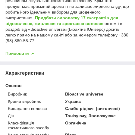
речовинам лікувально-косметичного засобу. Крім того,
продукт має приємний аромат і не залишає жирного сліду, що
робить його ідеальним вибором для щоденного
використання.
Придбати сироватку 17 екстрактів для
відновлення, живлення та зростання волосся
оптом і в
роздріб від «Bioactive universe»(Біоактив Юніверс) досить
легко прямо на нашому сайті або за номером телефону +380
(98) 880-55-77.
Приховати
Характеристики
Основні
Виробник
Bioactive universe
Країна виробник
Україна
Випадання волосся
Слабо рідіючі (витончені)
Дія
Тонізуючу, Зволожуюче
Класифікація
Органічна
косметичного засобу
Консистенція засобу
Рідка