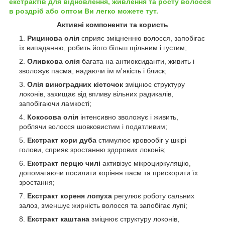
екстрактів для відновлення, живлення та росту волосся
в роздріб або оптом Ви легко можете тут.
Активні компоненти та користь
Рицинова олія
сприяє зміцненню волосся, запобігає
їх випаданню, робить його більш щільним і густим;
Оливкова олія
багата на антиоксиданти, живить і
зволожує пасма, надаючи їм м'якість і блиск;
Олія виноградних кісточок
зміцнює структуру
локонів, захищає від впливу вільних радикалів,
запобігаючи ламкості;
Кокосова олія
інтенсивно зволожує і живить,
роблячи волосся шовковистим і податливим;
Екстракт кори дуба
стимулює кровообіг у шкірі
голови, сприяє зростанню здорових локонів;
Екстракт перцю чилі
активізує мікроциркуляцію,
допомагаючи посилити коріння пасм та прискорити їх
зростання;
Екстракт кореня лопуха
регулює роботу сальних
залоз, зменшує жирність волосся та запобігає лупі;
Екстракт каштана
зміцнює структуру локонів,