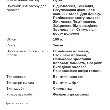
Призначення засобу для
Відновлення, Тонізація,
волосся
Регулювання діяльності
сальних залоз, Для блиску,
Поліпшення росту волосся,
Живлення, Пом'якшення,
Зміцнення, Від випадіння,
Зволоження, Стимуляція
росту волосся
Об`єм
100 мл
Стать
Унісекс
Проблема волосся і шкіри
Ослаблене волосся,
голови
Стоншене волосся,
Ослаблене зростання
волосся, Ламкість, Свербіж,
Випадіння волосся,
Почервоніння шкіри голови
Тип волосся
Всі типи волосся
Тип шкіри голови
Всі типи шкіри
Тип засобу
Сироватка
Упаковка засобу
Флакон з дозатором
Приховати