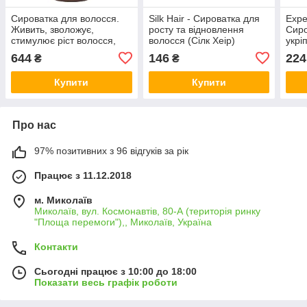
Сироватка для волосся.
Silk Hair - Сироватка для
Expe
Живить, зволожує,
росту та відновлення
Сиро
стимулює ріст волосся,
волосся (Сілк Хеір)
укрі
100мл
(Екс
644
146
224
₴
₴
Купити
Купити
Про нас
97% позитивних з 96 відгуків за рік
Працює з 11.12.2018
м. Миколаїв
Миколаїв, вул. Космонавтів, 80-А (територія ринку
"Площа перемоги"),, Миколаїв, Україна
Контакти
Сьогодні працює з 10:00 до 18:00
Показати весь графік роботи