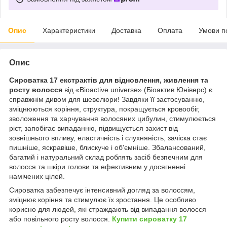
Опис
Характеристики
Доставка
Оплата
Умови п
Опис
Сироватка 17 екстрактів для відновлення, живлення та
росту волосся
від «Bioactive universe» (Біоактив Юніверс) є
справжнім дивом для шевелюри! Завдяки її застосуванню,
зміцнюються коріння, структура, покращується кровообіг,
зволоження та харчування волосяних цибулин, стимулюється
ріст, запобігає випаданню, підвищується захист від
зовнішнього впливу, еластичність і слухняність, зачіска стає
пишніше, яскравіше, блискуче і об'ємніше. Збалансований,
багатий і натуральний склад роблять засіб безпечним для
волосся та шкіри голови та ефективним у досягненні
намічених цілей.
Сироватка забезпечує інтенсивний догляд за волоссям,
зміцнює коріння та стимулює їх зростання. Це особливо
корисно для людей, які страждають від випадання волосся
або повільного росту волосся.
Купити сироватку 17