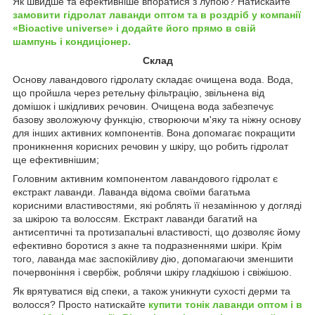
Як швидше та ефективніше впоратися з лупою? Натискайте
замовити гідролат лаванди оптом та в роздріб у компанії
«Bioactive universe» і додайте його прямо в свій
шампунь і кондиціонер.
Склад
Основу лавандового гідролату складає очищена вода. Вода,
що пройшла через ретельну фільтрацію, звільнена від
домішок і шкідливих речовин. Очищена вода забезпечує
базову зволожуючу функцію, створюючи м'яку та ніжну основу
для інших активних компонентів. Вона допомагає покращити
проникнення корисних речовин у шкіру, що робить гідролат
ще ефективнішим;
Головним активним компонентом лавандового гідролат є
екстракт лаванди. Лаванда відома своїми багатьма
корисними властивостями, які роблять її незамінною у догляді
за шкірою та волоссям. Екстракт лаванди багатий на
антисептичні та протизапальні властивості, що дозволяє йому
ефективно боротися з акне та подразненнями шкіри. Крім
того, лаванда має заспокійливу дію, допомагаючи зменшити
почервоніння і свербіж, роблячи шкіру гладкішою і свіжішою.
Як врятуватися від спеки, а також уникнути сухості дерми та
волосся? Просто натискайте
купити тонік лаванди оптом і в