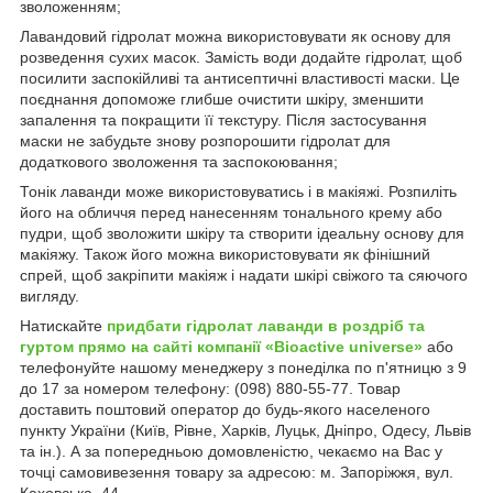
зволоженням;
Лавандовий гідролат можна використовувати як основу для
розведення сухих масок. Замість води додайте гідролат, щоб
посилити заспокійливі та антисептичні властивості маски. Це
поєднання допоможе глибше очистити шкіру, зменшити
запалення та покращити її текстуру. Після застосування
маски не забудьте знову розпорошити гідролат для
додаткового зволоження та заспокоювання;
Тонік лаванди може використовуватись і в макіяжі. Розпиліть
його на обличчя перед нанесенням тонального крему або
пудри, щоб зволожити шкіру та створити ідеальну основу для
макіяжу. Також його можна використовувати як фінішний
спрей, щоб закріпити макіяж і надати шкірі свіжого та сяючого
вигляду.
Натискайте
придбати гідролат лаванди в роздріб та
гуртом прямо на сайті компанії «Bioactive universe»
або
телефонуйте нашому менеджеру з понеділка по п'ятницю з 9
до 17 за номером телефону: (098) 880-55-77. Товар
доставить поштовий оператор до будь-якого населеного
пункту України (Київ, Рівне, Харків, Луцьк, Дніпро, Одесу, Львів
та ін.). А за попередньою домовленістю, чекаємо на Вас у
точці самовивезення товару за адресою: м. Запоріжжя, вул.
Каховська, 44.