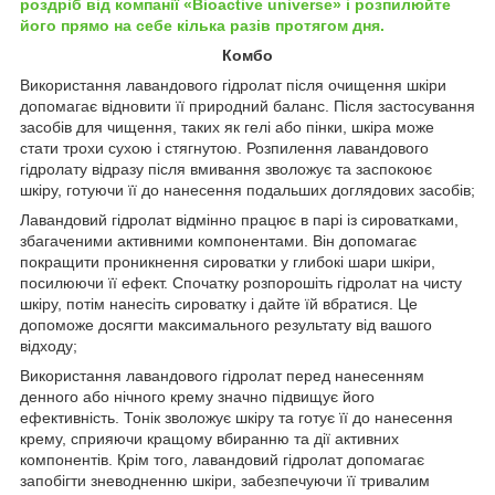
роздріб від компанії «Bioactive universe» і розпилюйте
його прямо на себе кілька разів протягом дня.
Комбо
Використання лавандового гідролат після очищення шкіри
допомагає відновити її природний баланс. Після застосування
засобів для чищення, таких як гелі або пінки, шкіра може
стати трохи сухою і стягнутою. Розпилення лавандового
гідролату відразу після вмивання зволожує та заспокоює
шкіру, готуючи її до нанесення подальших доглядових засобів;
Лавандовий гідролат відмінно працює в парі із сироватками,
збагаченими активними компонентами. Він допомагає
покращити проникнення сироватки у глибокі шари шкіри,
посилюючи її ефект. Спочатку розпорошіть гідролат на чисту
шкіру, потім нанесіть сироватку і дайте їй вбратися. Це
допоможе досягти максимального результату від вашого
відходу;
Використання лавандового гідролат перед нанесенням
денного або нічного крему значно підвищує його
ефективність. Тонік зволожує шкіру та готує її до нанесення
крему, сприяючи кращому вбиранню та дії активних
компонентів. Крім того, лавандовий гідролат допомагає
запобігти зневодненню шкіри, забезпечуючи її тривалим