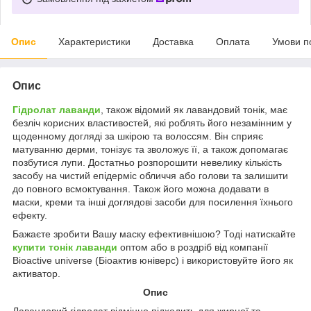
Опис
Характеристики
Доставка
Оплата
Умови п
Опис
Гідролат лаванди
, також відомий як лавандовий тонік, має
безліч корисних властивостей, які роблять його незамінним у
щоденному догляді за шкірою та волоссям. Він сприяє
матуванню дерми, тонізує та зволожує її, а також допомагає
позбутися лупи. Достатньо розпорошити невелику кількість
засобу на чистий епідерміс обличчя або голови та залишити
до повного всмоктування. Також його можна додавати в
маски, креми та інші доглядові засоби для посилення їхнього
ефекту.
Бажаєте зробити Вашу маску ефективнішою? Тоді натискайте
купити тонік лаванди
оптом або в роздріб від компанії
Bioactive universe (Біоактив юніверс) і використовуйте його як
активатор.
Опис
Лавандовий гідролат відмінно підходить для жирної та