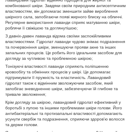
комбінованої шкіри. Завдяки своїм природним антисептичним
властивостям, він допомагає зменшити зайве вироблення
шкірного сала, запобігаючи появі жирного блиску на обличчі.
Регулярне використання лаванди сприяє матуванню шкіри,
роблячи її свіжішою та доглянутішою;
З давніх-давен лаванда відома своїми заспокійливими
властивостями. Гідролат лаванди чудово знімає подразнення
та почервоніння шкіри, зменшуючи прояви акне та інших
запальних процесів. Це робить його ідеальним засобом для
догляду за чутливою та проблемною шкірою;
Тонізуючі властивості лаванди сприяють поліпшенню
кровообігу та обмінних процесів у шкірі. Це допомагає
підтримувати її пружність та еластичність. Лавандовий
гідролат також є відмінним зволожуючим засобом, який
запобігає зневодненню шкіри, забезпечуючи їй глибоке та
тривале зволоження;
Крім догляду за шкірою, лавандовий гідролат ефективний у
боротьбі з лупою та іншими проблемами шкіри голови. Його
антибактеріальні та протизапальні властивості допомагають
усунути свербіж та подразнення, сприяючи здоров'ю волосся
та дерми голови.