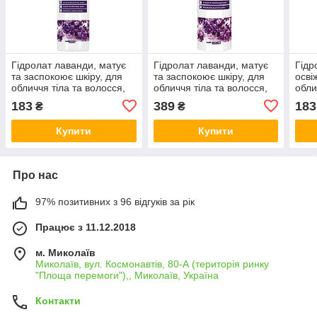
Гідролат лаванди, матує
Гідролат лаванди, матує
Гідр
та заспокоює шкіру, для
та заспокоює шкіру, для
осві
обличчя тіла та волосся,
обличчя тіла та волосся,
обли
тонік 100мл, Bioactive
тонік 500мл, Bioactive
тоні
183
389
183
₴
₴
Купити
Купити
Про нас
97% позитивних з 96 відгуків за рік
Працює з 11.12.2018
м. Миколаїв
Миколаїв, вул. Космонавтів, 80-А (територія ринку
"Площа перемоги"),, Миколаїв, Україна
Контакти