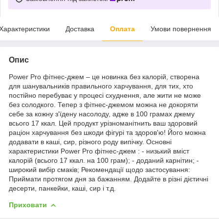
Характеристики
Доставка
Оплата
Умови повернення
Опис
Power Pro фітнес-джем – це новинка без калорій, створена
для шанувальників правильного харчування, для тих, хто
постійно перебуває у процесі схуднення, але жити не може
без солодкого. Тепер з фітнес-джемом можна не докоряти
себе за кожну з'їдену насолоду, адже в 100 грамах джему
всього 17 ккал. Цей продукт урізноманітнить ваш здоровий
раціон харчування без шкоди фігурі та здоров'ю! Його можна
додавати в каші, сир, різного роду випічку. Основні
характеристики Power Pro фітнес-джем : - низький вміст
калорій (всього 17 ккал. на 100 грам); - доданий карнітин; -
широкий вибір смаків; Рекомендації щодо застосування:
Приймати протягом дня за бажанням. Додайте в різні дієтичні
десерти, панкейки, каші, сир і т.д.
Приховати