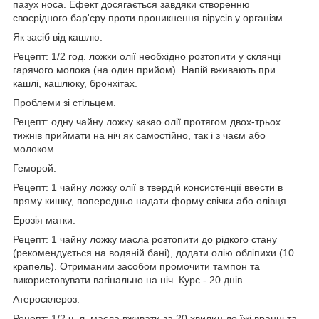
пазух носа. Ефект досягається завдяки створенню
своєрідного бар'єру проти проникнення вірусів у організм.
Як засіб від кашлю.
Рецепт: 1/2 год. ложки олії необхідно розтопити у склянці
гарячого молока (на один прийом). Напій вживають при
кашлі, кашлюку, бронхітах.
Проблеми зі стільцем.
Рецепт: одну чайну ложку какао олії протягом двох-трьох
тижнів приймати на ніч як самостійно, так і з чаєм або
молоком.
Геморой.
Рецепт: 1 чайну ложку олії в твердій консистенції ввести в
пряму кишку, попередньо надати форму свічки або олівця.
Ерозія матки.
Рецепт: 1 чайну ложку масла розтопити до рідкого стану
(рекомендується на водяній бані), додати олію обліпихи (10
крапель). Отриманим засобом промочити тампон та
використовувати вагінально на ніч. Курс - 20 днів.
Атеросклероз.
Рецепт: 1/2 ч. л. масла вживати за 20 хвилин до їжі вранці та