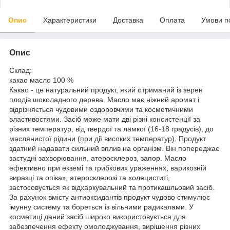
Опис
Характеристики
Доставка
Оплата
Умови п
Опис
Склад:
какао масло 100 %
Какао - це натуральний продукт, який отриманий із зерен
плодів шоколадного дерева. Масло має ніжний аромат і
відрізняється чудовими оздоровчими та косметичними
властивостями. Засіб може мати дві різні консистенції за
різних температур, від твердої та ламкої (16-18 градусів), до
маслянистої рідини (при дії високих температур). Продукт
здатний надавати сильний вплив на організм. Він попереджає
застудні захворювання, атеросклероз, запор. Масло
ефективно при екземі та грибкових ураженнях, варикозній
виразці та опіках, атеросклерозі та холециститі,
застосовується як відхаркувальний та протикашльовий засіб.
За рахунок вмісту антиоксидантів продукт чудово стимулює
імунну систему та бореться із вільними радикалами. У
косметиці даний засіб широко використовується для
забезпечення ефекту омолоджування, вирішення різних