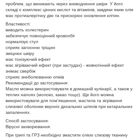
проблем, що виникають через зневоднення шкіри. У його
складі є комплекс цінних кислот та вітамінів, завдяки яким олія
має протиалергічну дію та прискорює оновлення клітин.
Властивості:
виводить холестерин
забезпечує повноцінний кровообіг
нормалізує стул
сприяє загоєнню тріщин
зміцнює шкіру
має тонізуючий ефект
має зігріваючий ефект (при застудах) - жовчогінний ефект
знімає свербіж
сприяє знеболюванню опіків
Рекомендації до застосування:
Масло можна використовувати в домашній кулінарії, а також у
теплих напоях (молоко, какао тощо). Ще його можна
використовувати для пом'якшення, мастила та зігрівання
слизової оболонки верхніх дихальних шляхів при катаральних
запаленнях.
Спосіб застосування:
Вірусні захворювання.
При грипі та ГРЗ необхідно змастити олією слизову тканину