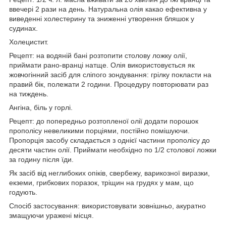
ввечері 2 рази на день. Натуральна олія какао ефективна у
виведенні холестерину та зниженні утворення бляшок у
судинах.
Холецистит.
Рецепт: на водяній бані розтопити столову ложку олії,
приймати рано-вранці натще. Олія використовується як
жовчогінний засіб для сліпого зондування: грілку покласти на
правий бік, полежати 2 години. Процедуру повторювати раз
на тиждень.
Ангіна, біль у горлі.
Рецепт: до попередньо розтопленої олії додати порошок
прополісу невеликими порціями, постійно помішуючи.
Пропорція засобу складається з однієї частини прополісу до
десяти частин олії. Приймати необхідно по 1/2 столової ложки
за годину після їди.
Як засіб від неглибоких опіків, свербежу, варикозної виразки,
екземи, грибкових поразок, тріщин на грудях у мам, що
годують.
Спосіб застосування: використовувати зовнішньо, акуратно
змащуючи уражені місця.