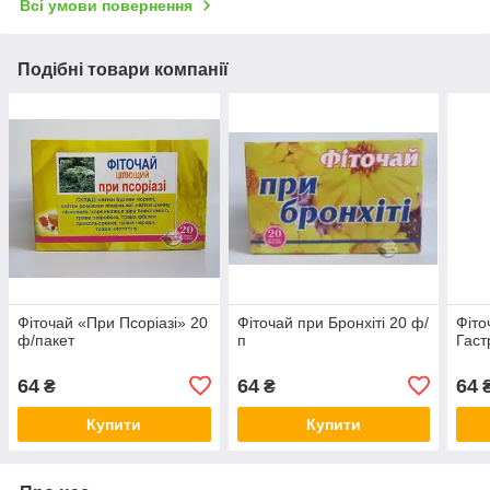
Всі умови повернення
Подібні товари компанії
Фіточай «При Псоріазі» 20
Фіточай при Бронхіті 20 ф/
Фіто
ф/пакет
п
Гаст
64
64
64
₴
₴
Купити
Купити