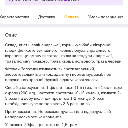
Характеристики
Доставка
Оплата
Умови повернення
Опис
Склад: лист шавлії лікарської, корінь кульбаби лікарської,
плоди фенхелю звичайного, корінь лопуха справжнього,
кореневище оману високого, квітки календули лікарської,
трава полину гірського, трава хвоща польового, трава череди.
Фіточай Золотник вживають як протизапальний,
знеболювальний, антиоксидантну і нормалізує засіб при
порушеннях травної функції підшлункової залози.
Спосіб застосування: 1 фільтр-пакет (1,5 г) залити 1 склянкою
окропу (200 мл), настояти протягом 10-15 хвилин, вживати 2-
3 рази на добу після їди протягом 1-2 місяців. У разі
необхідності курс повторюють 2-3 рази на рік.
Протипоказання: Не рекомендується при індивідуальній
непереносимості компонентів.
Упаковка: 20фільтр пакета по 1,5 грам.