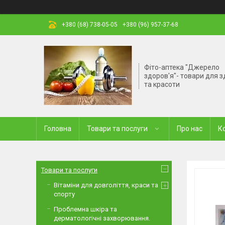
+380 (68) 738-05-05
+380 (96) 957-37-68
Фіто-аптека "Джерело
здоров'я"- товари для з
та красоти
Головна
Товари та послуги
Про нас
К
Товари та послуги
Вітаміни для довголіття, краси та
спорту
Проблемна шкіра та
дерматологічні захворювання.