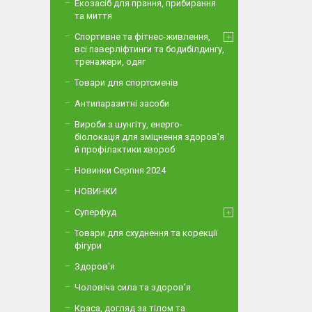
Екозасіб для прання, прибирання
та миття
Спортивне та фітнес-живлення,
всі паверліфтинги та бодибілдингу,
тренажери, одяг
Товари для спортсменів
Антипаразитні засоби
Вироби з шунгіту, енерго-
біолокація для зміцнення здоров'я
й профілактики хвороб
Новинки Серпня 2024
НОВИНКИ
Суперфуд
Товари для схуднення та корекції
фігури
Здоров'я
Чоловіча сила та здоров’я
Краса, догляд за тілом та