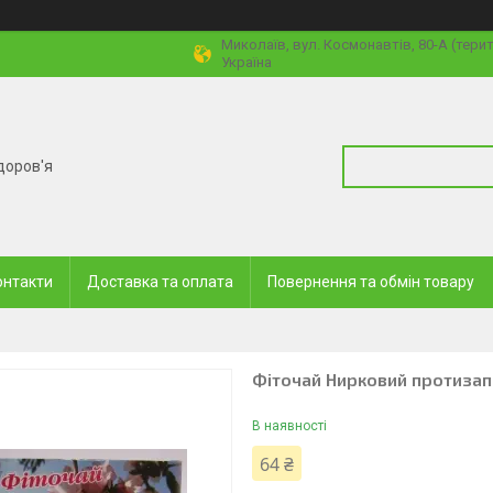
Миколаїв, вул. Космонавтів, 80-А (тери
Україна
доров'я
онтакти
Доставка та оплата
Повернення та обмін товару
Фіточай Нирковий протизап
В наявності
64 ₴