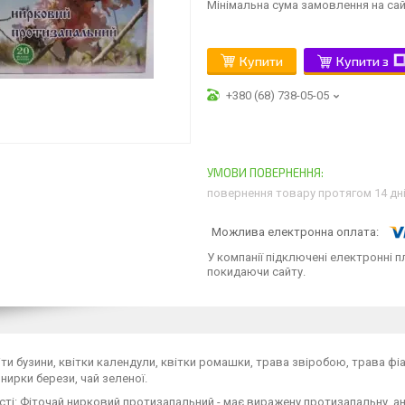
Мінімальна сума замовлення на сай
Купити
Купити з
+380 (68) 738-05-05
повернення товару протягом 14 дн
У компанії підключені електронні п
покидаючи сайту.
іти бузини, квітки календули, квітки ромашки, трава звіробою, трава фі
нирки берези, чай зеленої.
ті: Фіточай нирковий протизапальний - має виражену протизапальну, ант