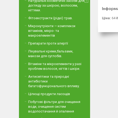
Натуральні косметичні засоби для
догляду за шкірою, волоссям,
Інформ
нігтями.
Ціна:
64 ₴
Фітоекстракти (рідкі) трав.
Мікронутрієнти — комплекси
вітамінів, мікро- та
макроелементів
Препарати проти алергії
Лікувальні креми,бальзами,
макози для суглобів.
Вітаміни та мікроелементи у разі
проблем волосся, нігтів і шкіри.
Антисептики та природні
антибіотики
багатофункціонального впливу.
Цілющі продукти ласощів
Побутові фільтри для очищення
води, очищення систем
водопостачання й опалення