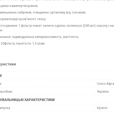
оджає каменеутворення;
зменшенню набряків, очищенню організму від токсинів;
нормалізації кров'яного тиску.
стосування: 1 фільтр-пакет залити однією склянкою (200 мл) окропу і на
ю.
зання: індивідуальна непереносимість, вагітність.
 20фільтр пакета по 1,5 грам.
еристики
І
к
Союз Афг
виробник
Україна
УВАЛЬНИЦЬКІ ХАРАКТЕРИСТИКИ
ипуску
Краплі