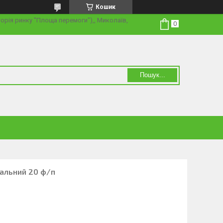
Кошик
торія ринку "Площа перемоги"),, Миколаїв,
Пошук...
альний 20 ф/п