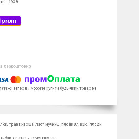
ті — 100 ₴
ів
безкоштовно
латежі. Тепер ви можете купити будь-який товар не
алки, трава хвоща, лист мучниці, плоди ялівцю, плоди
ибактеріальну, сечогінну дію;