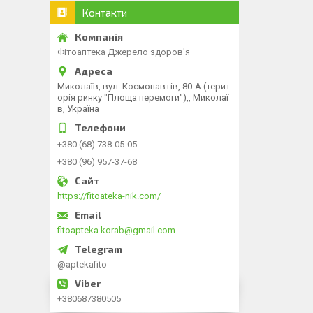
Контакти
Фітоаптека Джерело здоров'я
Миколаїв, вул. Космонавтів, 80-А (терит
орія ринку "Площа перемоги"),, Миколаї
в, Україна
+380 (68) 738-05-05
+380 (96) 957-37-68
https://fitoateka-nik.com/
fitoapteka.korab@gmail.com
@aptekafito
+380687380505