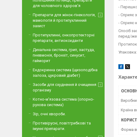
поліпшення потенції, препарати
для чоловічого здоров'я
- Перешк
- Сприяє 
Препарати для жінок-гінекологія,
мамологія й протипухлинний
- Сприяє 
захист
Спосіб за
Протипухлинні, онкопротекторні
перед їже
препарати, антиоксиданти
Протипока
Дихальна система, грип, застуда,
Упаковка:
пневмонія, бронхіт, синусит,
гайморит
Ендокринна система (щизоподібна
залоза, цукровий діабет)
Характ
Засоби для схуднення й очищення
організму
ОСНОВН
Котно-м'язова система (опорно-
Виробни
рухова система)
Країна 
Зір, очні хвороби.
КОРИСТ
Противірусні, повітгрибкові та
імунні препарати.
Форма в