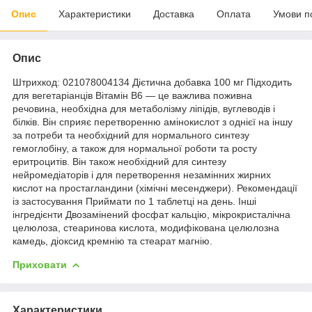
Опис
Характеристики
Доставка
Оплата
Умови п
Опис
Штрихкод: 021078004134 Дієтична добавка 100 мг Підходить
для вегетаріанців Вітамін B6 — це важлива поживна
речовина, необхідна для метаболізму ліпідів, вуглеводів і
білків. Він сприяє перетворенню амінокислот з однієї на іншу
за потреби та необхідний для нормального синтезу
гемоглобіну, а також для нормальної роботи та росту
еритроцитів. Він також необхідний для синтезу
нейромедіаторів і для перетворення незамінних жирних
кислот на простагландини (хімічні месенджери). Рекомендації
із застосування Приймати по 1 таблетці на день. Інші
інгредієнти Двозамінений фосфат кальцію, мікрокристалічна
целюлоза, стеаринова кислота, модифікована целюлозна
камедь, діоксид кремнію та стеарат магнію.
Приховати
Характеристики