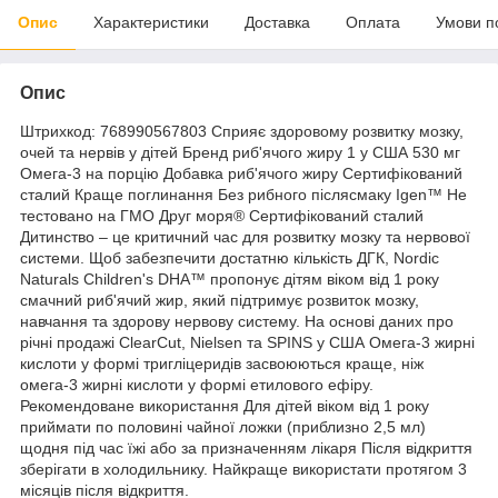
Опис
Характеристики
Доставка
Оплата
Умови п
Опис
Штрихкод: 768990567803 Сприяє здоровому розвитку мозку,
очей та нервів у дітей Бренд риб'ячого жиру 1 у США 530 мг
Омега-3 на порцію Добавка риб'ячого жиру Сертифікований
сталий Краще поглинання Без рибного післясмаку Igen™ Не
тестовано на ГМО Друг моря® Сертифікований сталий
Дитинство – це критичний час для розвитку мозку та нервової
системи. Щоб забезпечити достатню кількість ДГК, Nordic
Naturals Children's DHA™ пропонує дітям віком від 1 року
смачний риб'ячий жир, який підтримує розвиток мозку,
навчання та здорову нервову систему. На основі даних про
річні продажі ClearCut, Nielsen та SPINS у США Омега-3 жирні
кислоти у формі тригліцеридів засвоюються краще, ніж
омега-3 жирні кислоти у формі етилового ефіру.
Рекомендоване використання Для дітей віком від 1 року
приймати по половині чайної ложки (приблизно 2,5 мл)
щодня під час їжі або за призначенням лікаря Після відкриття
зберігати в холодильнику. Найкраще використати протягом 3
місяців після відкриття.