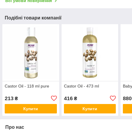
Всі умови повернення
Подібні товари компанії
Castor Oil - 118 ml pure
Castor Oil - 473 ml
Baby
213
416
880
₴
₴
Купити
Купити
Про нас