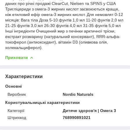
даних про річні продажі ClearCut, Nielsen та SPINS у США
Тригліцериди з омега-3 жирних кислот засвоюються краще,
ніж етиловий ефір омега-3 жирних кислот. Для немовлят 0-12
місяців: Вага тіла Доза 5-10 фунтів 1,0 мл 11-20 фунтів 2,0 мл
21-25 фунтів 3,0 мл 26-30 фунтів 4,0 мл 31-35 фунтів 5,0 мл
Інші інгредієнти Очищений жир з печінки арктичної тріски,
екстракт розмарину (натуральний консервант), RRR-альфа-
токоферол (антиоксидант), вітамін D3 (оливкова олія,
холекальциферол).
Приховати
Характеристики
Основні
Виробник
Nordic Naturals
Користувальницькі характеристики
Категорії
Дитяче здоров'я | Омега 3
Штрихкод
768990891021