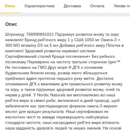
Опис
Характеристики
Доставка
Оплата
Умови п
Опис
Штрихкод: 768990891021 Підтримує розвиток мозку та зору
немовлят Бренд риб'ячого жиру 1 у США 1050 мг Омега-3 +
300 МО вітаміну D3 на 5 мл Добавка риб'ячого жиру Піпетка в
комплекті Здоровий розвиток нервової системи
Сертифікований сталий Краще поглинання+ Без рибного
післясмаку Перевірено на чистоту третьою стороною Igen™
Не тестовано на ГМО Друг моря ® ДГК є основним
будівельним блоком мозку, розмір якого збільшується
приблизно вдвічі протягом першого року життя. Достатнє
споживання ДГК є важливим для правильного розвитку мозку
та зору, а також підтримує здоровий розвиток мозку, очей та
нервів у дітей. У Nordic Naturals ми виготовляємо всі наші
риб'ячі жири зі свіжої риби, виловленої в дикій природі, щоб
забезпечити нас тригліцеридною формою омега-3 жирних
кислот для кращих результатів. Наші сертифіковані як
екологічно чисті та завжди перевершують найсуворіші
стандарти чистоти, наші нагороджені риб'ячі жири втілюють
нашу відданість здоров'ю людей та наших океанів. На основі