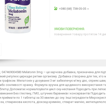
+380 (68) 738-05-05
повернення товару протягом 14 дн
 047469004583 Melatonin 3mg — це харчова добавка, призначена для пі
який регулює циркадні ритми організму. Добавка створена для тих, хто
м графіком. Мелатонін у дозуванні 3 мг забезпечує м’яку дію, сприяє ш
або сонливості зранку. Формула зручна для щоденного використання та 
блетці Допомагає нормалізувати цикл сну-неспання Підходить при легких
 звикання Без глютену, ГМО, штучних барвників і консервантів Підходи
приймати по 1 таблетці за 30 хвилин до сну. Інші інгредієнти Мікрокр
за, стеаринова кислота, діоксид кремнію, стеарат магнію, метилцелюлоз