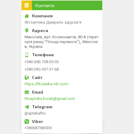
Контакти
Фітоаптека Джерело здоров'я
Миколаїв, вул. Космонавтів, 80-А (терит
орія ринку "Площа перемоги"),, Миколаї
в, Україна
+380 (68) 738-05-05
+380 (96) 957-37-68
https://fitoateka-nik.com/
fitoapteka.korab@gmail.com
@aptekafito
+380687380505