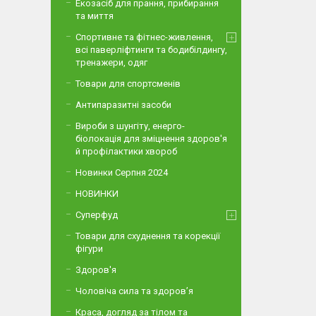
Екозасіб для прання, прибирання
та миття
Спортивне та фітнес-живлення,
всі паверліфтинги та бодибілдингу,
тренажери, одяг
Товари для спортсменів
Антипаразитні засоби
Вироби з шунгіту, енерго-
біолокація для зміцнення здоров'я
й профілактики хвороб
Новинки Серпня 2024
НОВИНКИ
Суперфуд
Товари для схуднення та корекції
фігури
Здоров'я
Чоловіча сила та здоров’я
Краса, догляд за тілом та