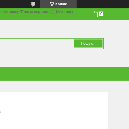
Кошик
торія ринку "Площа перемоги"),, Миколаїв,
Пошук...
3