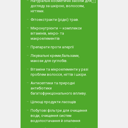
Натуральні косметичні засоби для
догляду за шкірою, волоссям,
нігтями.
Фітоекстракти (рідкі) трав.
Мікронутрієнти — комплекси
вітамінів, мікро- та
макроелементів
Препарати проти алергії
Лікувальні креми,бальзами,
макози для суглобів.
Вітаміни та мікроелементи у разі
проблем волосся, нігтів і шкіри.
Антисептики та природні
антибіотики
багатофункціонального впливу.
Цілющі продукти ласощів
Побутові фільтри для очищення
води, очищення систем
водопостачання й опалення