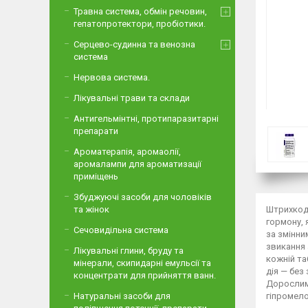
Травна система, обмін речовин,
гепатопротектори, пробіотики.
Серцево-судинна та венозна
система
Нервова система.
Лікувальні трави та склади
Антигельмінтні, протипаразитарні
препарати
Ароматерапія, аромаолії,
аромалампи для ароматизації
приміщень
Збуджуючі засоби для чоловіків
та жінок
Штрихкод:
гормону, 
Сечовидільна система
за змінни
звикання 
Лікувальні глини, бруду та
кожній та
мінерали, скипидарні емульсії та
дія — без
концентрати для прийняття ванн.
Дорослим 
Натуральні засоби для
гіпромело