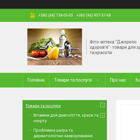
+380 (68) 738-05-05
+380 (96) 957-37-68
Фіто-аптека "Джерело
здоров'я"- товари для з
та красоти
Головна
Товари та послуги
Про нас
К
Товари та послуги
Вітаміни для довголіття, краси та
спорту
Проблемна шкіра та
дерматологічні захворювання.