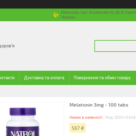
Миколаїв, вул. Космонавтів, 80-А (тери
Україна
доров'я
онтакти
Доставка та оплата
Повернення та обмін товару
Melatonin 3mg - 100 tabs
Немає в наявності
Код:
2023-10-623
567 ₴