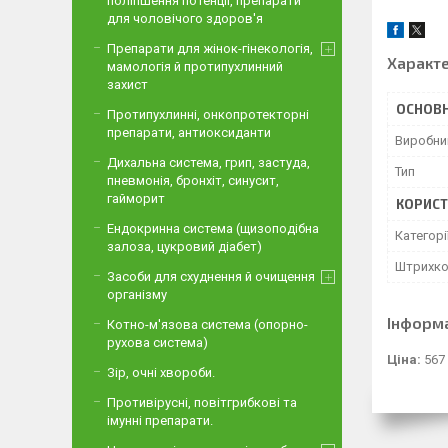
поліпшення потенції, препарати
для чоловічого здоров'я
Препарати для жінок-гінекологія,
Характ
мамологія й протипухлинний
захист
ОСНОВН
Протипухлинні, онкопротекторні
препарати, антиоксиданти
Виробни
Дихальна система, грип, застуда,
Тип
пневмонія, бронхіт, синусит,
гайморит
КОРИСТ
Ендокринна система (щизоподібна
Категорі
залоза, цукровий діабет)
Штрихк
Засоби для схуднення й очищення
організму
Інформ
Котно-м'язова система (опорно-
рухова система)
Ціна:
567
Зір, очні хвороби.
Противірусні, повітгрибкові та
імунні препарати.