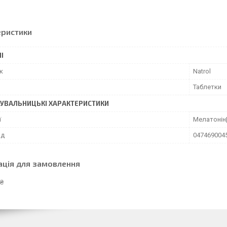
еристики
І
к
Natrol
Таблетки
УВАЛЬНИЦЬКІ ХАРАКТЕРИСТИКИ
ї
Мелатонін
од
047469004
ація для замовлення
 ₴