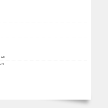
| Сон
583