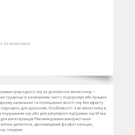
ів
безкоштовно
дтримки природного сну за допомогою мелатоніну —
 має труднощі із засинанням, часто подорожує або працює
видшому засинанню та поліпшенню якості сну без ефекту
підходить для дорослих. Особливості: 3 мг мелатоніну в
 порушеннях сну або для регулярної підтримки сну М’яка
ть для вегетаріанців Рекомендоване використання
исталічна целюлоза, двозаміщений фосфат кальцію,
а, гліцерин.