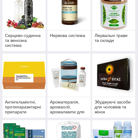
Серцево-судинна
Нервова система.
Лікувальні трави
та венозна
та склади
система
Антигельмінтні,
Ароматерапія,
Збуджуючі засоби
протипаразитарні
аромаолії,
для чоловіків та
препарати
аромалампи для
жінок
ароматизації
приміщень