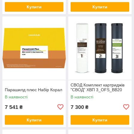
Купити
Купити
СВОД Комплект картриджів
Парашилд плюс Набір Корал
"СВОД" ХВП 3_OFS_BB20
В наявності
В наявності
7 541
7 300
₴
₴
Купити
Купити