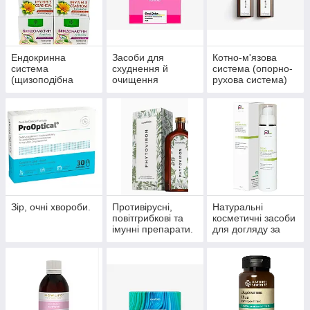
Ендокринна
Засоби для
Котно-м'язова
система
схуднення й
система (опорно-
(щизоподібна
очищення
рухова система)
залоза, цукровий
організму
діабет)
Зір, очні хвороби.
Противірусні,
Натуральні
повітгрибкові та
косметичні засоби
імунні препарати.
для догляду за
шкірою, волоссям,
нігтями.