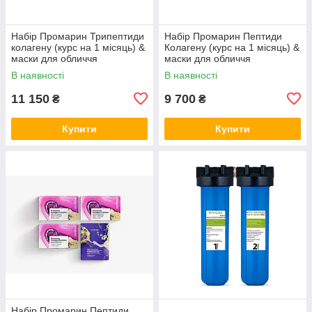
Набір Промарин Трипептиди
Набір Промарин Пептиди
колагену (курс на 1 місяць) &
Колагену (курс на 1 місяць) &
маски для обличчя
маски для обличчя
біоцелюлозні Skin Harmony
біоцелюлозні Hydro Boost (5
В наявності
В наявності
(5 саше)
саше)
11 150
9 700
₴
₴
Купити
Купити
Набір Промарин Пептиди