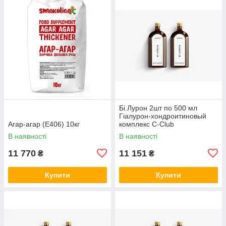
Бі Лурон 2шт по 500 мл
Гіалурон-хондроитиновый
Агар-агар (Е406) 10кг
комплекс С-Club
В наявності
В наявності
11 770
11 151
₴
₴
Купити
Купити