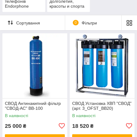
телефонів
долголетия,
Endorphone
красоты и спорта
Сортування
0
Фільтри
СВОД Антинакипний фільтр
СВОД Установка ХВП "СВОД"
"СВОД-АС" BB-100
(арт. 3_OFST_BB20)
В наявності
В наявності
25 000
18 520
₴
₴