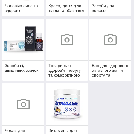
Чоловіча сила та
Краса, догляд за
Засоби для
здоров’я
тілом та обличчям
волосся
Засоби від
Товари для
Все для здорового
шкідливих звичок
здоров'я, побуту
активного життя,
та комфортного
спорту та
життя
відпочинку
Чохли для
Витамины для