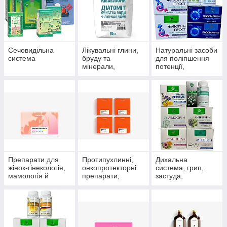
Сечовидільна
Лікувальні глини,
Натуральні засоби
система
бруду та
для поліпшення
мінерали,
потенції,
скипидарні
препарати для
емульсії та
чоловічого
концентрати для
здоров'я
прийняття ванн.
Препарати для
Протипухлинні,
Дихальна
жінок-гінекологія,
онкопротекторні
система, грип,
мамологія й
препарати,
застуда,
протипухлинний
антиоксиданти
пневмонія,
захист
бронхіт, синусит,
гайморит