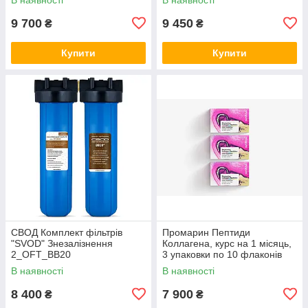
9 700
9 450
₴
₴
Купити
Купити
СВОД Комплект фільтрів
Промарин Пептиди
"SVOD" Знезалізнення
Коллагена, курс на 1 місяць,
2_OFT_BB20
3 упаковки по 10 флаконів
В наявності
В наявності
8 400
7 900
₴
₴