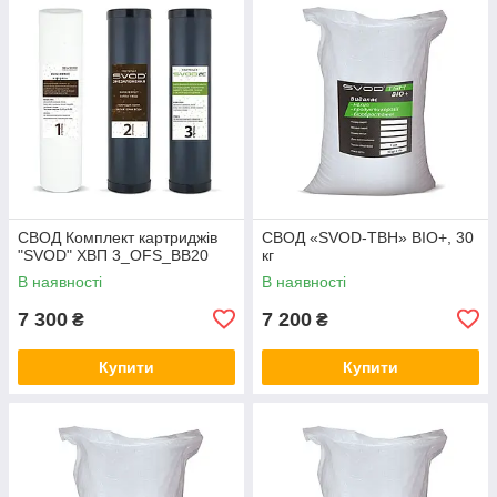
СВОД Комплект картриджів
СВОД «SVOD-ТВН» BIO+, 30
"SVOD" ХВП 3_OFS_BB20
кг
В наявності
В наявності
7 300
7 200
₴
₴
Купити
Купити