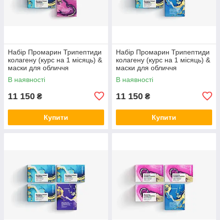
Набір Промарин Трипептиди
Набір Промарин Трипептиди
колагену (курс на 1 місяць) &
колагену (курс на 1 місяць) &
маски для обличчя
маски для обличчя
біоцелюлозні Advanced
біоцелюлозні Hydro Boost (5
В наявності
В наявності
Collagen (5 саше)
саше)
11 150
11 150
₴
₴
Купити
Купити