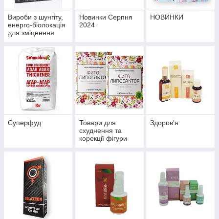
Вироби з шунгіту,
Новинки Серпня
НОВИНКИ
енерго-біолокація
2024
для зміцнення
здоров'я й
профілактики
хвороб
Суперфуд
Товари для
Здоров'я
схуднення та
корекції фігури