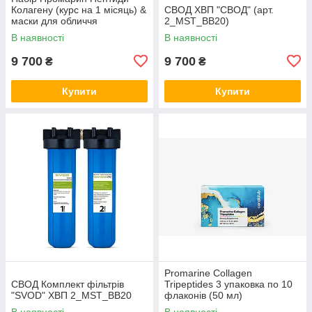
Колагену (курс на 1 місяць) &
СВОД ХВП "СВОД" (арт.
маски для обличчя
2_MST_BB20)
біоцелюлозні Skin Harmony
В наявності
В наявності
(5 саше)
9 700
9 700
₴
₴
Купити
Купити
Promarine Collagen
СВОД Комплект фільтрів
Tripeptides 3 упаковка по 10
"SVOD" ХВП 2_MST_BB20
флаконів (50 мл)
В наявності
В наявності