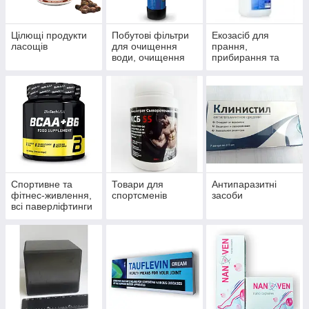
Цілющі продукти
Побутові фільтри
Екозасіб для
ласощів
для очищення
прання,
води, очищення
прибирання та
систем
миття
водопостачання й
опалення
Спортивне та
Товари для
Антипаразитні
фітнес-живлення,
спортсменів
засоби
всі паверліфтинги
та бодибілдингу,
тренажери, одяг