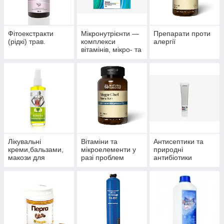
Фітоекстракти
Мікронутрієнти —
Препарати проти
(рідкі) трав.
комплекси
алергії
вітамінів, мікро- та
макроелементів
Лікувальні
Вітаміни та
Антисептики та
креми,бальзами,
мікроелементи у
природні
макози для
разі проблем
антибіотики
суглобів.
волосся, нігтів і
багатофункціонал
шкіри.
ьного впливу.