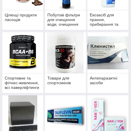
Цілющі продукти
Побутові фільтри
Екозасіб для
ласощів
для очищення
прання,
води, очищення
прибирання та
систем
миття
водопостачання й
опалення
Спортивне та
Товари для
Антипаразитні
фітнес-живлення,
спортсменів
засоби
всі паверліфтинги
та бодибілдингу,
тренажери, одяг