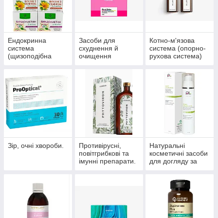
Ендокринна
Засоби для
Котно-м'язова
система
схуднення й
система (опорно-
(щизоподібна
очищення
рухова система)
залоза, цукровий
організму
діабет)
Зір, очні хвороби.
Противірусні,
Натуральні
повітгрибкові та
косметичні засоби
імунні препарати.
для догляду за
шкірою, волоссям,
нігтями.