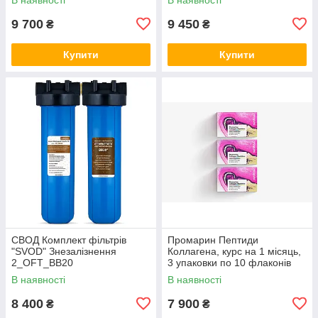
9 700
9 450
₴
₴
Купити
Купити
СВОД Комплект фільтрів
Промарин Пептиди
"SVOD" Знезалізнення
Коллагена, курс на 1 місяць,
2_OFT_BB20
3 упаковки по 10 флаконів
В наявності
В наявності
8 400
7 900
₴
₴