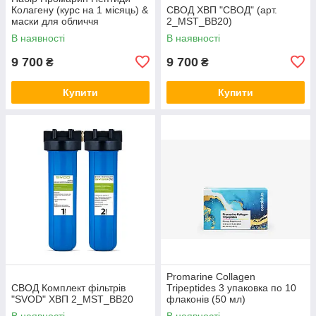
Колагену (курс на 1 місяць) &
СВОД ХВП "СВОД" (арт.
маски для обличчя
2_MST_BB20)
біоцелюлозні Skin Harmony
В наявності
В наявності
(5 саше)
9 700
9 700
₴
₴
Купити
Купити
Promarine Collagen
СВОД Комплект фільтрів
Tripeptides 3 упаковка по 10
"SVOD" ХВП 2_MST_BB20
флаконів (50 мл)
В наявності
В наявності