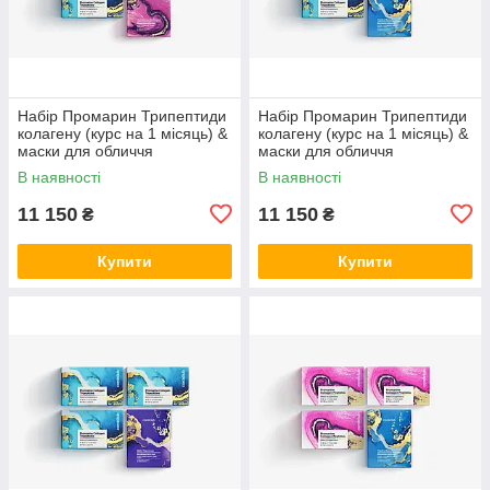
Набір Промарин Трипептиди
Набір Промарин Трипептиди
колагену (курс на 1 місяць) &
колагену (курс на 1 місяць) &
маски для обличчя
маски для обличчя
біоцелюлозні Advanced
біоцелюлозні Hydro Boost (5
В наявності
В наявності
Collagen (5 саше)
саше)
11 150
11 150
₴
₴
Купити
Купити