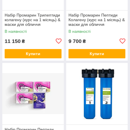
Набір Промарин Трипептиди
Набір Промарин Пептиди
колагену (курс на 1 місяць) &
Колагену (курс на 1 місяць) &
маски для обличчя
маски для обличчя
біоцелюлозні Skin Harmony
біоцелюлозні Hydro Boost (5
В наявності
В наявності
(5 саше)
саше)
11 150
9 700
₴
₴
Купити
Купити
Набір Промарин Пептиди