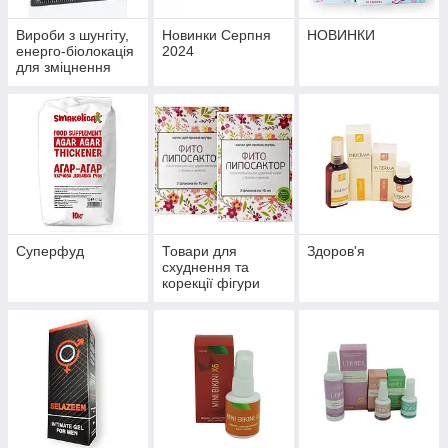
Вироби з шунгіту,
Новинки Серпня
НОВИНКИ
енерго-біолокація
2024
для зміцнення
здоров'я й
профілактики
хвороб
Суперфуд
Товари для
Здоров'я
схуднення та
корекції фігури