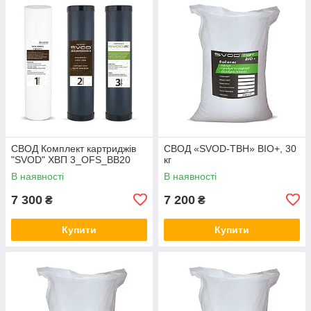
СВОД Комплект картриджів
СВОД «SVOD-ТВН» BIO+, 30
"SVOD" ХВП 3_OFS_BB20
кг
В наявності
В наявності
7 300
7 200
₴
₴
Купити
Купити