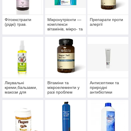
Фітоекстракти
Мікронутрієнти —
Препарати проти
(рідкі) трав.
комплекси
алергії
вітамінів, мікро- та
макроелементів
Лікувальні
Вітаміни та
Антисептики та
креми,бальзами,
мікроелементи у
природні
макози для
разі проблем
антибіотики
суглобів.
волосся, нігтів і
багатофункціонал
шкіри.
ьного впливу.