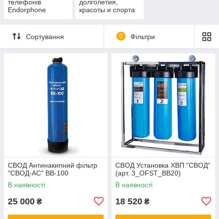
телефонів
долголетия,
Endorphone
красоты и спорта
Сортування
0
Фільтри
СВОД Антинакипний фільтр
СВОД Установка ХВП "СВОД"
"СВОД-АС" BB-100
(арт. 3_OFST_BB20)
В наявності
В наявності
25 000
18 520
₴
₴