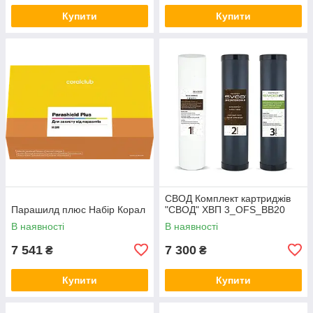
Купити
Купити
СВОД Комплект картриджів
Парашилд плюс Набір Корал
"СВОД" ХВП 3_OFS_BB20
В наявності
В наявності
7 541
7 300
₴
₴
Купити
Купити