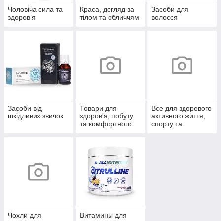
Чоловіча сила та
Краса, догляд за
Засоби для
здоров’я
тілом та обличчям
волосся
Засоби від
Товари для
Все для здорового
шкідливих звичок
здоров'я, побуту
активного життя,
та комфортного
спорту та
життя
відпочинку
Чохли для
Витамины для