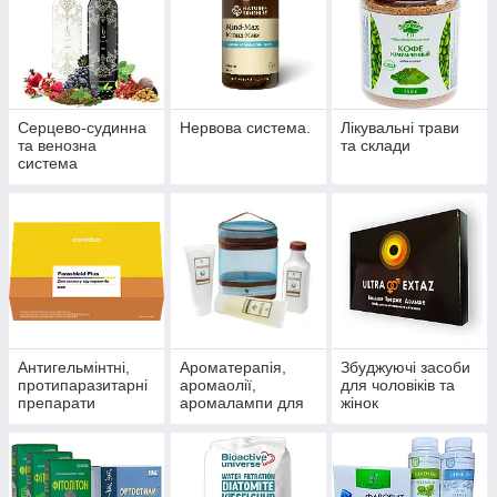
Серцево-судинна
Нервова система.
Лікувальні трави
та венозна
та склади
система
Антигельмінтні,
Ароматерапія,
Збуджуючі засоби
протипаразитарні
аромаолії,
для чоловіків та
препарати
аромалампи для
жінок
ароматизації
приміщень