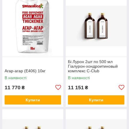
Бі Лурон 2шт по 500 мл
Гіалурон-хондроитиновый
Агар-агар (Е406) 10кг
комплекс С-Club
В наявності
В наявності
11 770
11 151
₴
₴
Купити
Купити