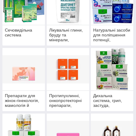
Сечовидільна
Лікувальні глини,
Натуральні засоби
система
бруду та
для поліпшення
мінерали,
потенції,
скипидарні
препарати для
емульсії та
чоловічого
концентрати для
здоров'я
прийняття ванн.
Препарати для
Протипухлинні,
Дихальна
жінок-гінекологія,
онкопротекторні
система, грип,
мамологія й
препарати,
застуда,
протипухлинний
антиоксиданти
пневмонія,
захист
бронхіт, синусит,
гайморит