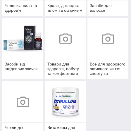
Чоловіча сила та
Краса, догляд за
Засоби для
здоров’я
тілом та обличчям
волосся
Засоби від
Товари для
Все для здорового
шкідливих звичок
здоров'я, побуту
активного життя,
та комфортного
спорту та
життя
відпочинку
Чохли для
Витамины для