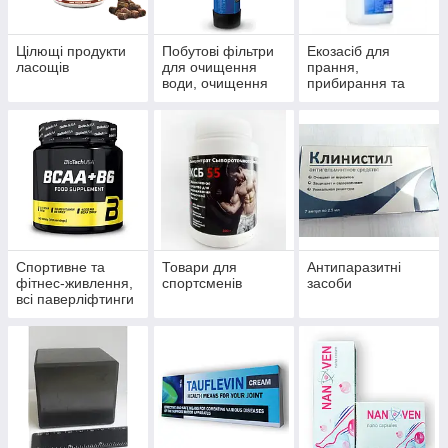
Цілющі продукти
Побутові фільтри
Екозасіб для
ласощів
для очищення
прання,
води, очищення
прибирання та
систем
миття
водопостачання й
опалення
Спортивне та
Товари для
Антипаразитні
фітнес-живлення,
спортсменів
засоби
всі паверліфтинги
та бодибілдингу,
тренажери, одяг