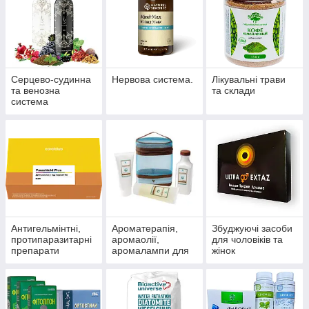
Серцево-судинна
Нервова система.
Лікувальні трави
та венозна
та склади
система
Антигельмінтні,
Ароматерапія,
Збуджуючі засоби
протипаразитарні
аромаолії,
для чоловіків та
препарати
аромалампи для
жінок
ароматизації
приміщень