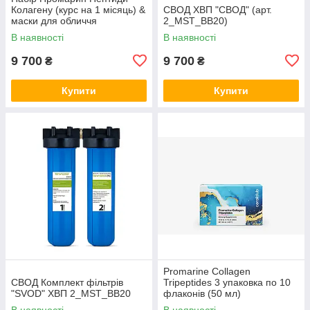
Колагену (курс на 1 місяць) &
СВОД ХВП "СВОД" (арт.
маски для обличчя
2_MST_BB20)
біоцелюлозні Skin Harmony
В наявності
В наявності
(5 саше)
9 700
9 700
₴
₴
Купити
Купити
Promarine Collagen
СВОД Комплект фільтрів
Tripeptides 3 упаковка по 10
"SVOD" ХВП 2_MST_BB20
флаконів (50 мл)
В наявності
В наявності