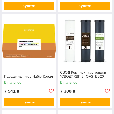
Купити
Купити
СВОД Комплект картриджів
Парашилд плюс Набір Корал
"СВОД" ХВП 3_OFS_BB20
В наявності
В наявності
7 541
7 300
₴
₴
Купити
Купити