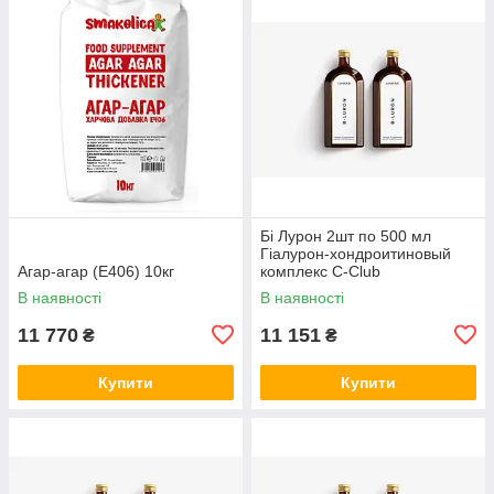
Бі Лурон 2шт по 500 мл
Гіалурон-хондроитиновый
Агар-агар (Е406) 10кг
комплекс С-Club
В наявності
В наявності
11 770
11 151
₴
₴
Купити
Купити