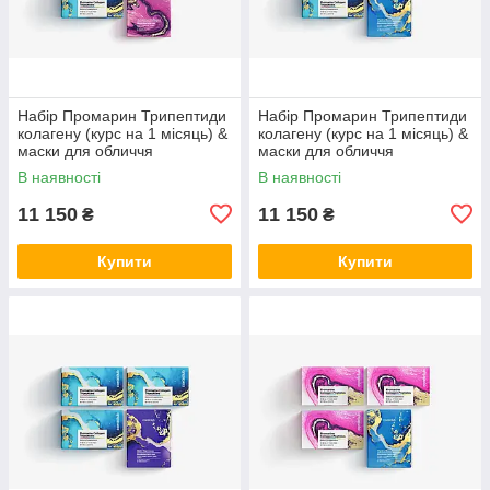
Набір Промарин Трипептиди
Набір Промарин Трипептиди
колагену (курс на 1 місяць) &
колагену (курс на 1 місяць) &
маски для обличчя
маски для обличчя
біоцелюлозні Advanced
біоцелюлозні Hydro Boost (5
В наявності
В наявності
Collagen (5 саше)
саше)
11 150
11 150
₴
₴
Купити
Купити