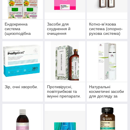
Ендокринна
Засоби для
Котно-м'язова
система
схуднення й
система (опорно-
(щизоподібна
очищення
рухова система)
залоза, цукровий
організму
діабет)
Зір, очні хвороби.
Противірусні,
Натуральні
повітгрибкові та
косметичні засоби
імунні препарати.
для догляду за
шкірою, волоссям,
нігтями.