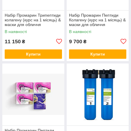
Набір Промарин Трипептиди
Набір Промарин Пептиди
колагену (курс на 1 місяць) &
Колагену (курс на 1 місяць) &
маски для обличчя
маски для обличчя
біоцелюлозні Skin Harmony
біоцелюлозні Hydro Boost (5
В наявності
В наявності
(5 саше)
саше)
11 150
9 700
₴
₴
Купити
Купити
Набір Промарин Пептиди