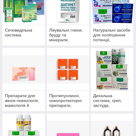
Сечовидільна
Лікувальні глини,
Натуральні засоби
система
бруду та
для поліпшення
мінерали,
потенції,
скипидарні
препарати для
емульсії та
чоловічого
концентрати для
здоров'я
прийняття ванн.
Препарати для
Протипухлинні,
Дихальна
жінок-гінекологія,
онкопротекторні
система, грип,
мамологія й
препарати,
застуда,
протипухлинний
антиоксиданти
пневмонія,
захист
бронхіт, синусит,
гайморит