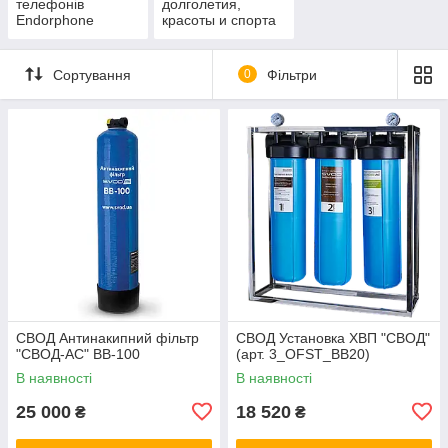
телефонів
долголетия,
Endorphone
красоты и спорта
Сортування
0
Фільтри
СВОД Антинакипний фільтр
СВОД Установка ХВП "СВОД"
"СВОД-АС" BB-100
(арт. 3_OFST_BB20)
В наявності
В наявності
25 000
18 520
₴
₴