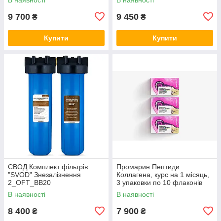
9 700
9 450
₴
₴
Купити
Купити
СВОД Комплект фільтрів
Промарин Пептиди
"SVOD" Знезалізнення
Коллагена, курс на 1 місяць,
2_OFT_BB20
3 упаковки по 10 флаконів
В наявності
В наявності
8 400
7 900
₴
₴