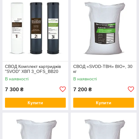
СВОД Комплект картриджів
СВОД «SVOD-ТВН» BIO+, 30
"SVOD" ХВП 3_OFS_BB20
кг
В наявності
В наявності
7 300
7 200
₴
₴
Купити
Купити