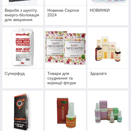
Вироби з шунгіту,
Новинки Серпня
НОВИНКИ
енерго-біолокація
2024
для зміцнення
здоров'я й
профілактики
хвороб
Суперфуд
Товари для
Здоров'я
схуднення та
корекції фігури