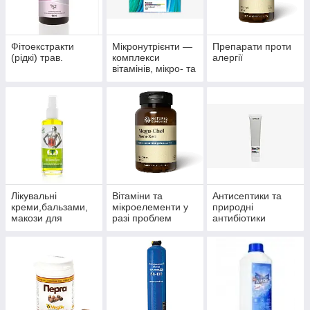
Фітоекстракти
Мікронутрієнти —
Препарати проти
(рідкі) трав.
комплекси
алергії
вітамінів, мікро- та
макроелементів
Лікувальні
Вітаміни та
Антисептики та
креми,бальзами,
мікроелементи у
природні
макози для
разі проблем
антибіотики
суглобів.
волосся, нігтів і
багатофункціонал
шкіри.
ьного впливу.