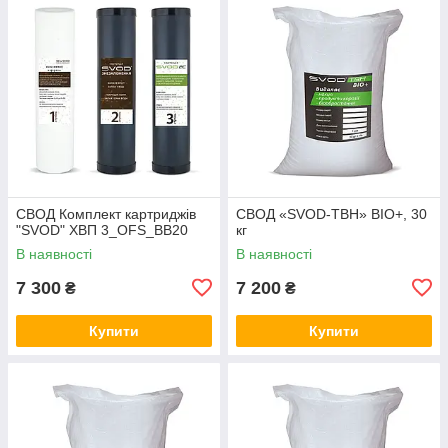
СВОД Комплект картриджів
СВОД «SVOD-ТВН» BIO+, 30
"SVOD" ХВП 3_OFS_BB20
кг
В наявності
В наявності
7 300
7 200
₴
₴
Купити
Купити