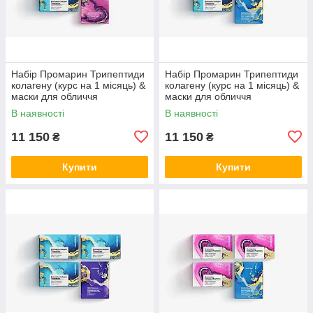
Набір Промарин Трипептиди
Набір Промарин Трипептиди
колагену (курс на 1 місяць) &
колагену (курс на 1 місяць) &
маски для обличчя
маски для обличчя
біоцелюлозні Advanced
біоцелюлозні Hydro Boost (5
В наявності
В наявності
Collagen (5 саше)
саше)
11 150
11 150
₴
₴
Купити
Купити