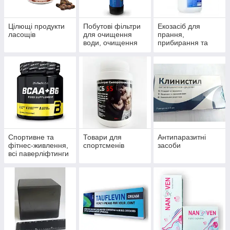
Цілющі продукти
Побутові фільтри
Екозасіб для
ласощів
для очищення
прання,
води, очищення
прибирання та
систем
миття
водопостачання й
опалення
Спортивне та
Товари для
Антипаразитні
фітнес-живлення,
спортсменів
засоби
всі паверліфтинги
та бодибілдингу,
тренажери, одяг