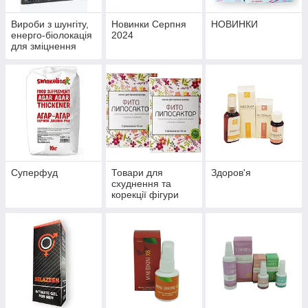
Вироби з шунгіту,
Новинки Серпня
НОВИНКИ
енерго-біолокація
2024
для зміцнення
здоров'я й
профілактики
хвороб
Суперфуд
Товари для
Здоров'я
схуднення та
корекції фігури