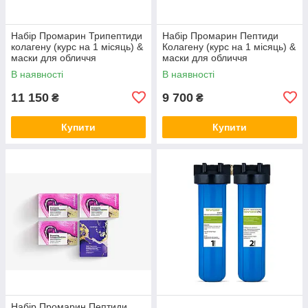
Набір Промарин Трипептиди
Набір Промарин Пептиди
колагену (курс на 1 місяць) &
Колагену (курс на 1 місяць) &
маски для обличчя
маски для обличчя
біоцелюлозні Skin Harmony
біоцелюлозні Hydro Boost (5
В наявності
В наявності
(5 саше)
саше)
11 150
9 700
₴
₴
Купити
Купити
Набір Промарин Пептиди