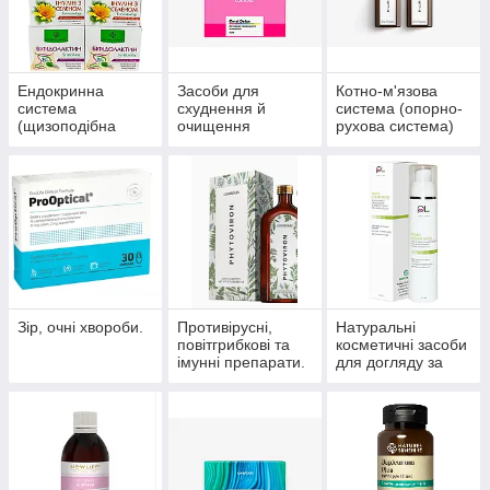
Ендокринна
Засоби для
Котно-м'язова
система
схуднення й
система (опорно-
(щизоподібна
очищення
рухова система)
залоза, цукровий
організму
діабет)
Зір, очні хвороби.
Противірусні,
Натуральні
повітгрибкові та
косметичні засоби
імунні препарати.
для догляду за
шкірою, волоссям,
нігтями.