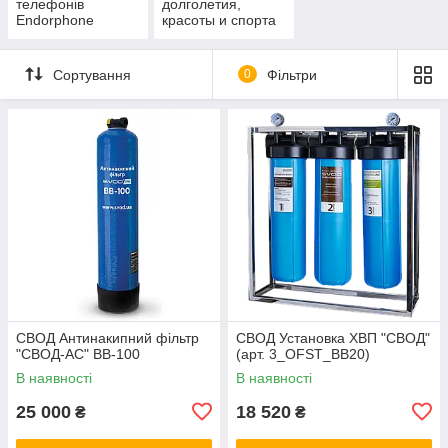
телефонів
долголетия,
Endorphone
красоты и спорта
Сортування
0
Фільтри
СВОД Антинакипний фільтр
СВОД Установка ХВП "СВОД"
"СВОД-АС" BB-100
(арт. 3_OFST_BB20)
В наявності
В наявності
25 000
18 520
₴
₴