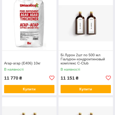
Бі Лурон 2шт по 500 мл
Гіалурон-хондроитиновый
Агар-агар (Е406) 10кг
комплекс С-Club
В наявності
В наявності
11 770
11 151
₴
₴
Купити
Купити