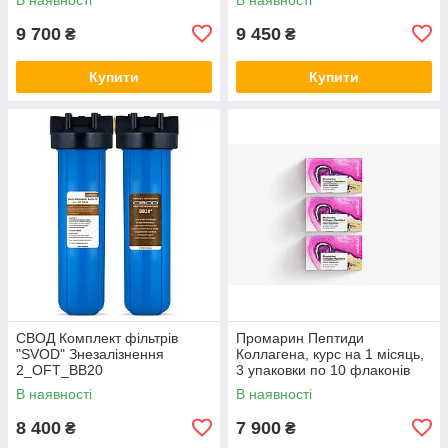
9 700
9 450
₴
₴
Купити
Купити
СВОД Комплект фільтрів
Промарин Пептиди
"SVOD" Знезалізнення
Коллагена, курс на 1 місяць,
2_OFT_BB20
3 упаковки по 10 флаконів
В наявності
В наявності
8 400
7 900
₴
₴