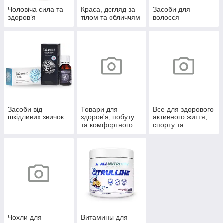
Чоловіча сила та
Краса, догляд за
Засоби для
здоров’я
тілом та обличчям
волосся
Засоби від
Товари для
Все для здорового
шкідливих звичок
здоров'я, побуту
активного життя,
та комфортного
спорту та
життя
відпочинку
Чохли для
Витамины для