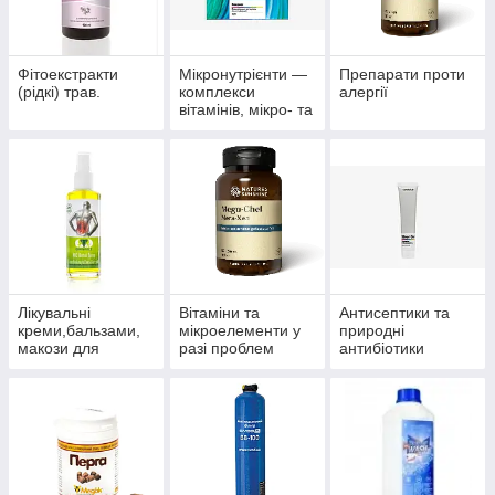
Фітоекстракти
Мікронутрієнти —
Препарати проти
(рідкі) трав.
комплекси
алергії
вітамінів, мікро- та
макроелементів
Лікувальні
Вітаміни та
Антисептики та
креми,бальзами,
мікроелементи у
природні
макози для
разі проблем
антибіотики
суглобів.
волосся, нігтів і
багатофункціонал
шкіри.
ьного впливу.