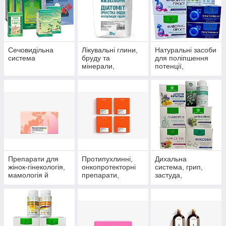
Сечовидільна
Лікувальні глини,
Натуральні засоби
система
бруду та
для поліпшення
мінерали,
потенції,
скипидарні
препарати для
емульсії та
чоловічого
концентрати для
здоров'я
прийняття ванн.
Препарати для
Протипухлинні,
Дихальна
жінок-гінекологія,
онкопротекторні
система, грип,
мамологія й
препарати,
застуда,
протипухлинний
антиоксиданти
пневмонія,
захист
бронхіт, синусит,
гайморит