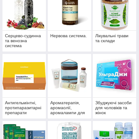
Серцево-судинна
Нервова система.
Лікувальні трави
та венозна
та склади
система
Антигельмінтні,
Ароматерапія,
Збуджуючі засоби
протипаразитарні
аромаолії,
для чоловіків та
препарати
аромалампи для
жінок
ароматизації
приміщень