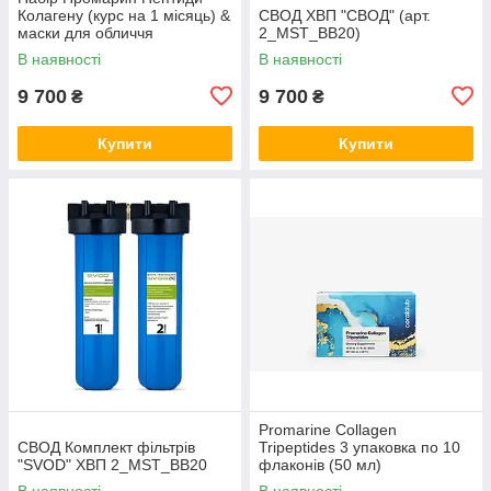
Колагену (курс на 1 місяць) &
СВОД ХВП "СВОД" (арт.
маски для обличчя
2_MST_BB20)
біоцелюлозні Skin Harmony
В наявності
В наявності
(5 саше)
9 700
9 700
₴
₴
Купити
Купити
Promarine Collagen
СВОД Комплект фільтрів
Tripeptides 3 упаковка по 10
"SVOD" ХВП 2_MST_BB20
флаконів (50 мл)
В наявності
В наявності