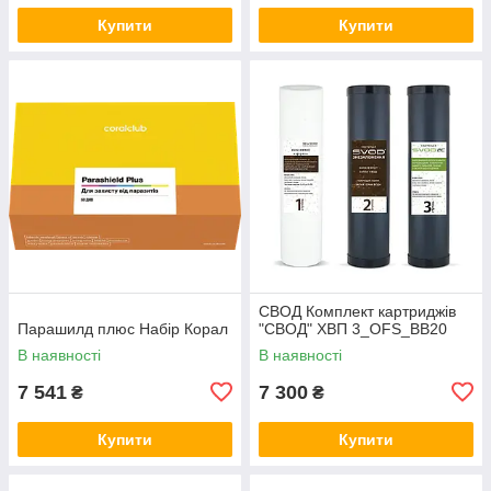
Купити
Купити
СВОД Комплект картриджів
Парашилд плюс Набір Корал
"СВОД" ХВП 3_OFS_BB20
В наявності
В наявності
7 541
7 300
₴
₴
Купити
Купити