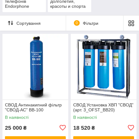
телефонів
долголетия,
Endorphone
красоты и спорта
Сортування
0
Фільтри
СВОД Антинакипний фільтр
СВОД Установка ХВП "СВОД"
"СВОД-АС" BB-100
(арт. 3_OFST_BB20)
В наявності
В наявності
25 000
18 520
₴
₴