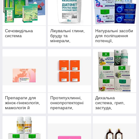
Сечовидільна
Лікувальні глини,
Натуральні засоби
система
бруду та
для поліпшення
мінерали,
потенції,
скипидарні
препарати для
емульсії та
чоловічого
концентрати для
здоров'я
прийняття ванн.
Препарати для
Протипухлинні,
Дихальна
жінок-гінекологія,
онкопротекторні
система, грип,
мамологія й
препарати,
застуда,
протипухлинний
антиоксиданти
пневмонія,
захист
бронхіт, синусит,
гайморит