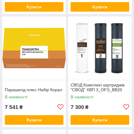
Купити
Купити
СВОД Комплект картриджів
Парашилд плюс Набір Корал
"СВОД" ХВП 3_OFS_BB20
В наявності
В наявності
7 541
7 300
₴
₴
Купити
Купити