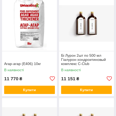
Бі Лурон 2шт по 500 мл
Гіалурон-хондроитиновый
Агар-агар (Е406) 10кг
комплекс С-Club
В наявності
В наявності
11 770
11 151
₴
₴
Купити
Купити