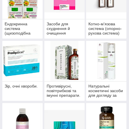
Ендокринна
Засоби для
Котно-м'язова
система
схуднення й
система (опорно-
(щизоподібна
очищення
рухова система)
залоза, цукровий
організму
діабет)
Зір, очні хвороби.
Противірусні,
Натуральні
повітгрибкові та
косметичні засоби
імунні препарати.
для догляду за
шкірою, волоссям,
нігтями.