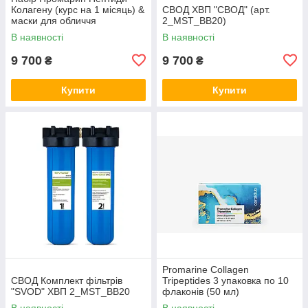
Колагену (курс на 1 місяць) &
СВОД ХВП "СВОД" (арт.
маски для обличчя
2_MST_BB20)
біоцелюлозні Skin Harmony
В наявності
В наявності
(5 саше)
9 700
9 700
₴
₴
Купити
Купити
Promarine Collagen
СВОД Комплект фільтрів
Tripeptides 3 упаковка по 10
"SVOD" ХВП 2_MST_BB20
флаконів (50 мл)
В наявності
В наявності