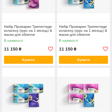
Набір Промарин Трипептиди
Набір Промарин Трипептиди
колагену (курс на 1 місяць) &
колагену (курс на 1 місяць) &
маски для обличчя
маски для обличчя
біоцелюлозні Advanced
біоцелюлозні Hydro Boost (5
В наявності
В наявності
Collagen (5 саше)
саше)
11 150
11 150
₴
₴
Купити
Купити