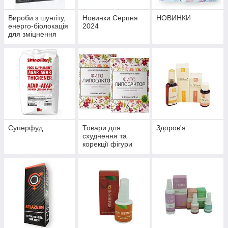
Вироби з шунгіту,
Новинки Серпня
НОВИНКИ
енерго-біолокація
2024
для зміцнення
здоров'я й
профілактики
хвороб
Суперфуд
Товари для
Здоров'я
схуднення та
корекції фігури