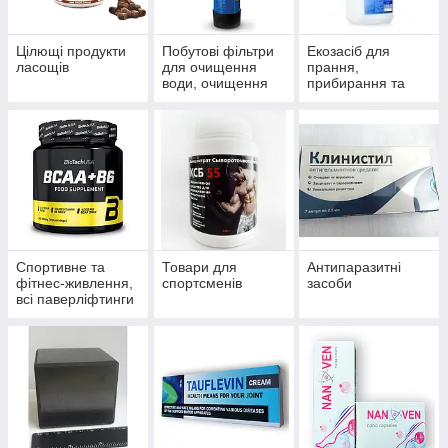
Цілющі продукти
Побутові фільтри
Екозасіб для
ласощів
для очищення
прання,
води, очищення
прибирання та
систем
миття
водопостачання й
опалення
Спортивне та
Товари для
Антипаразитні
фітнес-живлення,
спортсменів
засоби
всі паверліфтинги
та бодибілдингу,
тренажери, одяг