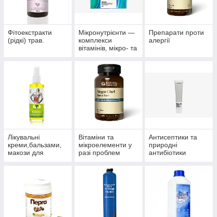
Фітоекстракти
Мікронутрієнти —
Препарати проти
(рідкі) трав.
комплекси
алергії
вітамінів, мікро- та
макроелементів
Лікувальні
Вітаміни та
Антисептики та
креми,бальзами,
мікроелементи у
природні
макози для
разі проблем
антибіотики
суглобів.
волосся, нігтів і
багатофункціонал
шкіри.
ьного впливу.