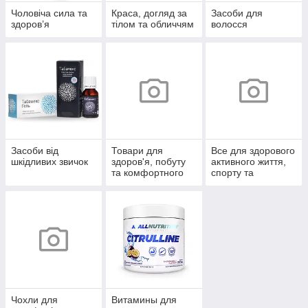
Чоловіча сила та
Краса, догляд за
Засоби для
здоров’я
тілом та обличчям
волосся
Засоби від
Товари для
Все для здорового
шкідливих звичок
здоров'я, побуту
активного життя,
та комфортного
спорту та
життя
відпочинку
Чохли для
Витамины для