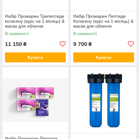
Набір Промарин Трипептиди
Набір Промарин Пептиди
колагену (курс на 1 місяць) &
Колагену (курс на 1 місяць) &
маски для обличчя
маски для обличчя
біоцелюлозні Skin Harmony
біоцелюлозні Hydro Boost (5
В наявності
В наявності
(5 саше)
саше)
11 150
9 700
₴
₴
Купити
Купити
Набір Промарин Пептиди