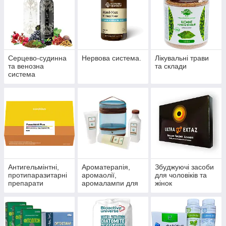
Серцево-судинна
Нервова система.
Лікувальні трави
та венозна
та склади
система
Антигельмінтні,
Ароматерапія,
Збуджуючі засоби
протипаразитарні
аромаолії,
для чоловіків та
препарати
аромалампи для
жінок
ароматизації
приміщень