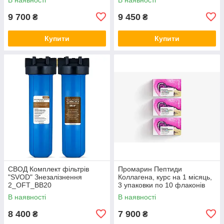
9 700
9 450
₴
₴
Купити
Купити
СВОД Комплект фільтрів
Промарин Пептиди
"SVOD" Знезалізнення
Коллагена, курс на 1 місяць,
2_OFT_BB20
3 упаковки по 10 флаконів
В наявності
В наявності
8 400
7 900
₴
₴