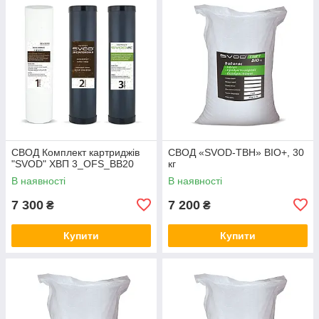
СВОД Комплект картриджів
СВОД «SVOD-ТВН» BIO+, 30
"SVOD" ХВП 3_OFS_BB20
кг
В наявності
В наявності
7 300
7 200
₴
₴
Купити
Купити