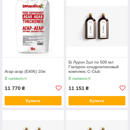
Бі Лурон 2шт по 500 мл
Гіалурон-хондроитиновый
Агар-агар (Е406) 10кг
комплекс С-Club
В наявності
В наявності
11 770
11 151
₴
₴
Купити
Купити