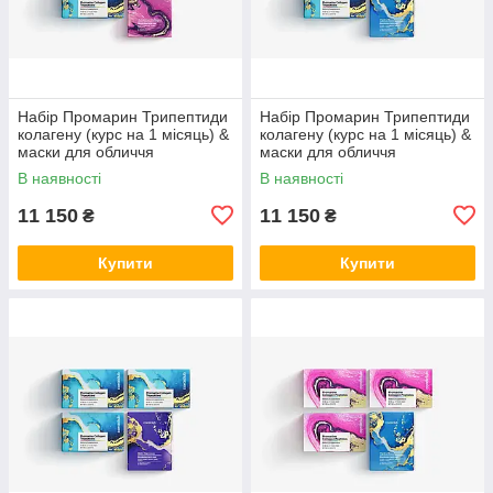
Набір Промарин Трипептиди
Набір Промарин Трипептиди
колагену (курс на 1 місяць) &
колагену (курс на 1 місяць) &
маски для обличчя
маски для обличчя
біоцелюлозні Advanced
біоцелюлозні Hydro Boost (5
В наявності
В наявності
Collagen (5 саше)
саше)
11 150
11 150
₴
₴
Купити
Купити