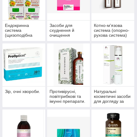
Ендокринна
Засоби для
Котно-м'язова
система
схуднення й
система (опорно-
(щизоподібна
очищення
рухова система)
залоза, цукровий
організму
діабет)
Зір, очні хвороби.
Противірусні,
Натуральні
повітгрибкові та
косметичні засоби
імунні препарати.
для догляду за
шкірою, волоссям,
нігтями.