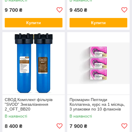
9 700
9 450
₴
₴
Купити
Купити
СВОД Комплект фільтрів
Промарин Пептиди
"SVOD" Знезалізнення
Коллагена, курс на 1 місяць,
2_OFT_BB20
3 упаковки по 10 флаконів
В наявності
В наявності
8 400
7 900
₴
₴