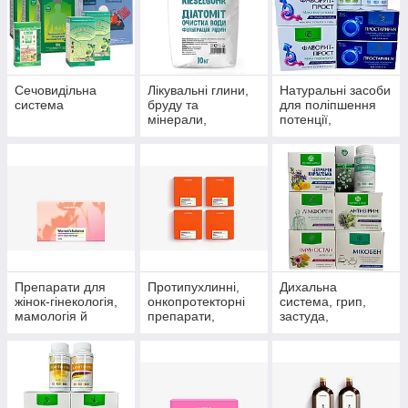
Сечовидільна
Лікувальні глини,
Натуральні засоби
система
бруду та
для поліпшення
мінерали,
потенції,
скипидарні
препарати для
емульсії та
чоловічого
концентрати для
здоров'я
прийняття ванн.
Препарати для
Протипухлинні,
Дихальна
жінок-гінекологія,
онкопротекторні
система, грип,
мамологія й
препарати,
застуда,
протипухлинний
антиоксиданти
пневмонія,
захист
бронхіт, синусит,
гайморит