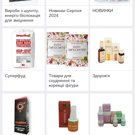
Вироби з шунгіту,
Новинки Серпня
НОВИНКИ
енерго-біолокація
2024
для зміцнення
здоров'я й
профілактики
хвороб
Суперфуд
Товари для
Здоров'я
схуднення та
корекції фігури