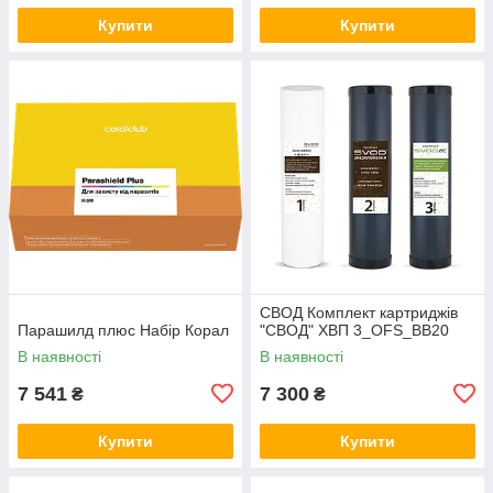
Купити
Купити
СВОД Комплект картриджів
Парашилд плюс Набір Корал
"СВОД" ХВП 3_OFS_BB20
В наявності
В наявності
7 541
7 300
₴
₴
Купити
Купити