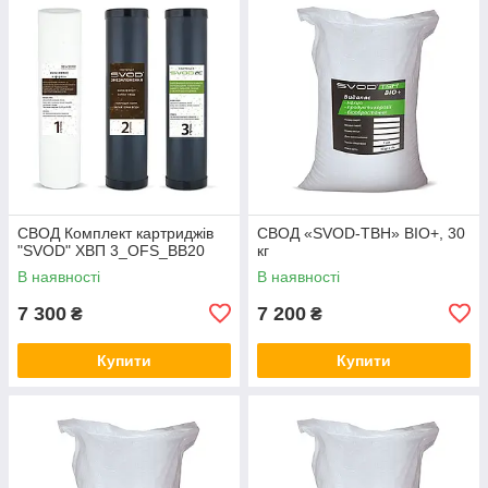
СВОД Комплект картриджів
СВОД «SVOD-ТВН» BIO+, 30
"SVOD" ХВП 3_OFS_BB20
кг
В наявності
В наявності
7 300
7 200
₴
₴
Купити
Купити