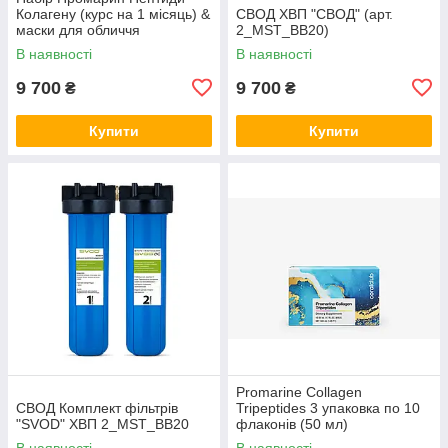
Колагену (курс на 1 місяць) &
СВОД ХВП "СВОД" (арт.
маски для обличчя
2_MST_BB20)
біоцелюлозні Skin Harmony
В наявності
В наявності
(5 саше)
9 700
9 700
₴
₴
Купити
Купити
Promarine Collagen
СВОД Комплект фільтрів
Tripeptides 3 упаковка по 10
"SVOD" ХВП 2_MST_BB20
флаконів (50 мл)
В наявності
В наявності