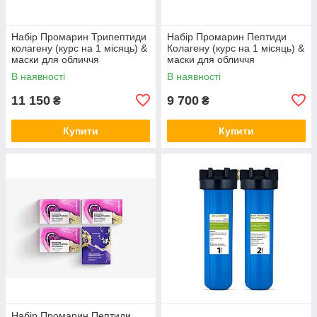
Набір Промарин Трипептиди
Набір Промарин Пептиди
колагену (курс на 1 місяць) &
Колагену (курс на 1 місяць) &
маски для обличчя
маски для обличчя
біоцелюлозні Skin Harmony
біоцелюлозні Hydro Boost (5
В наявності
В наявності
(5 саше)
саше)
11 150
9 700
₴
₴
Купити
Купити
Набір Промарин Пептиди