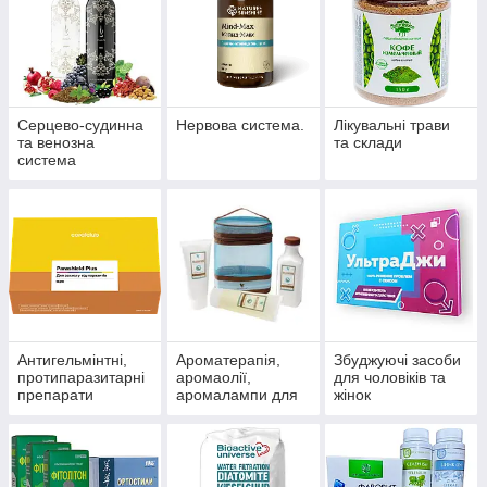
Серцево-судинна
Нервова система.
Лікувальні трави
та венозна
та склади
система
Антигельмінтні,
Ароматерапія,
Збуджуючі засоби
протипаразитарні
аромаолії,
для чоловіків та
препарати
аромалампи для
жінок
ароматизації
приміщень