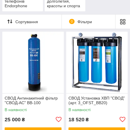
телефонів
долголетия,
Endorphone
красоты и спорта
Сортування
0
Фільтри
СВОД Антинакипний фільтр
СВОД Установка ХВП "СВОД"
"СВОД-АС" BB-100
(арт. 3_OFST_BB20)
В наявності
В наявності
25 000
18 520
₴
₴