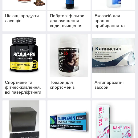
Цілющі продукти
Побутові фільтри
Екозасіб для
ласощів
для очищення
прання,
води, очищення
прибирання та
систем
миття
водопостачання й
опалення
Спортивне та
Товари для
Антипаразитні
фітнес-живлення,
спортсменів
засоби
всі паверліфтинги
та бодибілдингу,
тренажери, одяг