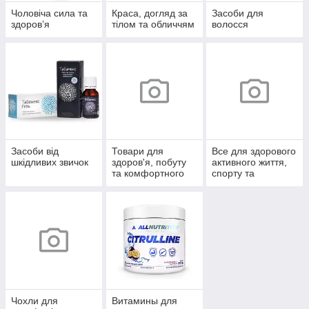
Чоловіча сила та
Краса, догляд за
Засоби для
здоров’я
тілом та обличчям
волосся
Засоби від
Товари для
Все для здорового
шкідливих звичок
здоров'я, побуту
активного життя,
та комфортного
спорту та
життя
відпочинку
Чохли для
Витамины для