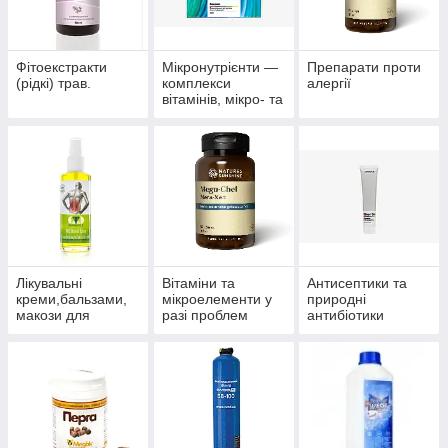
Фітоекстракти
Мікронутрієнти —
Препарати проти
(рідкі) трав.
комплекси
алергії
вітамінів, мікро- та
макроелементів
Лікувальні
Вітаміни та
Антисептики та
креми,бальзами,
мікроелементи у
природні
макози для
разі проблем
антибіотики
суглобів.
волосся, нігтів і
багатофункціонал
шкіри.
ьного впливу.