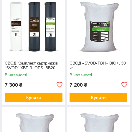
СВОД Комплект картриджів
СВОД «SVOD-ТВН» BIO+, 30
"SVOD" ХВП 3_OFS_BB20
кг
В наявності
В наявності
7 300
7 200
₴
₴
Купити
Купити