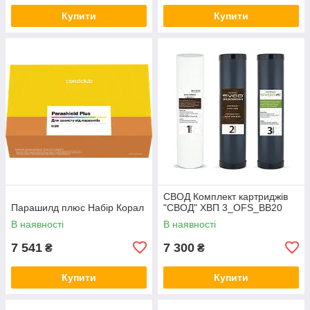
Купити
Купити
СВОД Комплект картриджів
Парашилд плюс Набір Корал
"СВОД" ХВП 3_OFS_BB20
В наявності
В наявності
7 541
7 300
₴
₴
Купити
Купити