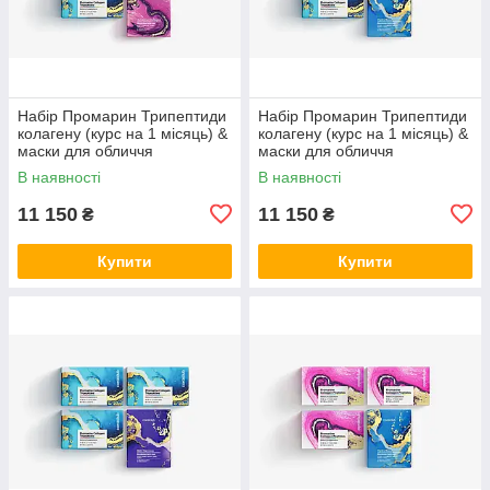
Набір Промарин Трипептиди
Набір Промарин Трипептиди
колагену (курс на 1 місяць) &
колагену (курс на 1 місяць) &
маски для обличчя
маски для обличчя
біоцелюлозні Advanced
біоцелюлозні Hydro Boost (5
В наявності
В наявності
Collagen (5 саше)
саше)
11 150
11 150
₴
₴
Купити
Купити