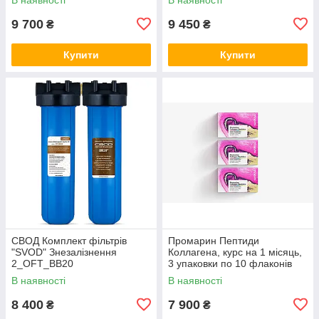
9 700
9 450
₴
₴
Купити
Купити
СВОД Комплект фільтрів
Промарин Пептиди
"SVOD" Знезалізнення
Коллагена, курс на 1 місяць,
2_OFT_BB20
3 упаковки по 10 флаконів
В наявності
В наявності
8 400
7 900
₴
₴