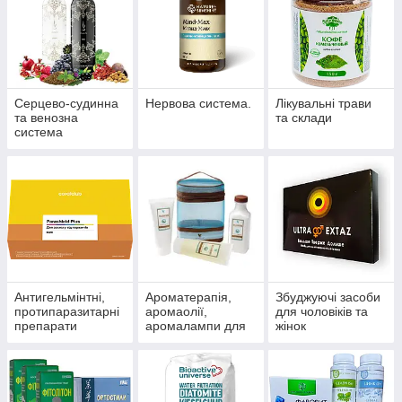
Серцево-судинна
Нервова система.
Лікувальні трави
та венозна
та склади
система
Антигельмінтні,
Ароматерапія,
Збуджуючі засоби
протипаразитарні
аромаолії,
для чоловіків та
препарати
аромалампи для
жінок
ароматизації
приміщень