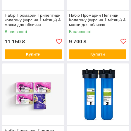
Набір Промарин Трипептиди
Набір Промарин Пептиди
колагену (курс на 1 місяць) &
Колагену (курс на 1 місяць) &
маски для обличчя
маски для обличчя
біоцелюлозні Skin Harmony
біоцелюлозні Hydro Boost (5
В наявності
В наявності
(5 саше)
саше)
11 150
9 700
₴
₴
Купити
Купити
Набір Промарин Пептиди