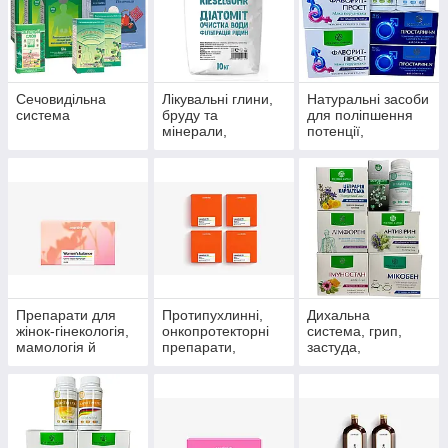
Сечовидільна
Лікувальні глини,
Натуральні засоби
система
бруду та
для поліпшення
мінерали,
потенції,
скипидарні
препарати для
емульсії та
чоловічого
концентрати для
здоров'я
прийняття ванн.
Препарати для
Протипухлинні,
Дихальна
жінок-гінекологія,
онкопротекторні
система, грип,
мамологія й
препарати,
застуда,
протипухлинний
антиоксиданти
пневмонія,
захист
бронхіт, синусит,
гайморит