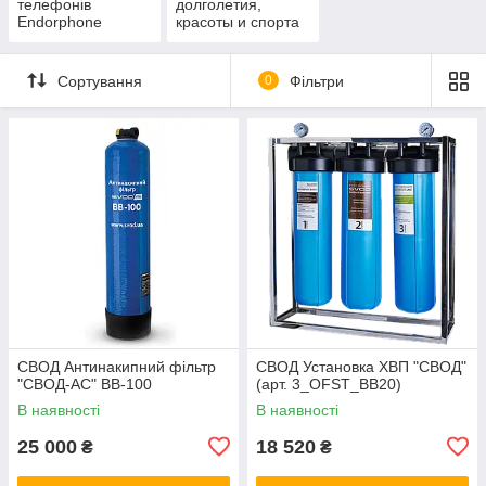
телефонів
долголетия,
Endorphone
красоты и спорта
Сортування
0
Фільтри
СВОД Антинакипний фільтр
СВОД Установка ХВП "СВОД"
"СВОД-АС" BB-100
(арт. 3_OFST_BB20)
В наявності
В наявності
25 000
18 520
₴
₴