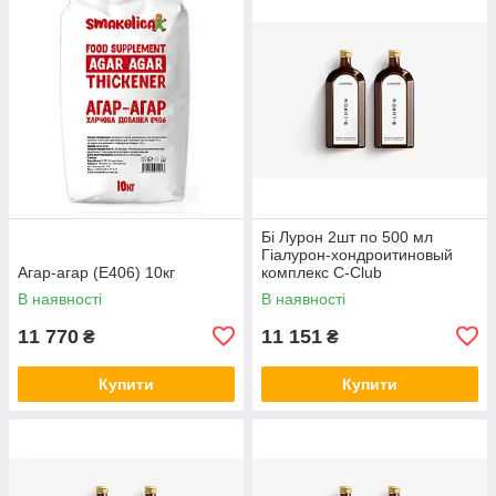
Бі Лурон 2шт по 500 мл
Гіалурон-хондроитиновый
Агар-агар (Е406) 10кг
комплекс С-Club
В наявності
В наявності
11 770
11 151
₴
₴
Купити
Купити