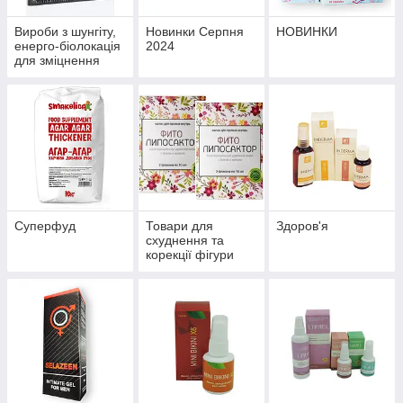
Вироби з шунгіту,
Новинки Серпня
НОВИНКИ
енерго-біолокація
2024
для зміцнення
здоров'я й
профілактики
хвороб
Суперфуд
Товари для
Здоров'я
схуднення та
корекції фігури