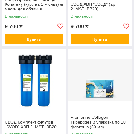
Колагену (курс на 1 місяць) &
СВОД ХВП "СВОД" (арт.
маски для обличчя
2_MST_BB20)
біоцелюлозні Skin Harmony
В наявності
В наявності
(5 саше)
9 700
9 700
₴
₴
Купити
Купити
Promarine Collagen
СВОД Комплект фільтрів
Tripeptides 3 упаковка по 10
"SVOD" ХВП 2_MST_BB20
флаконів (50 мл)
В наявності
В наявності