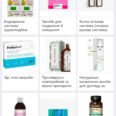
Ендокринна
Засоби для
Котно-м'язова
система
схуднення й
система (опорно-
(щизоподібна
очищення
рухова система)
залоза, цукровий
організму
діабет)
Зір, очні хвороби.
Противірусні,
Натуральні
повітгрибкові та
косметичні засоби
імунні препарати.
для догляду за
шкірою, волоссям,
нігтями.