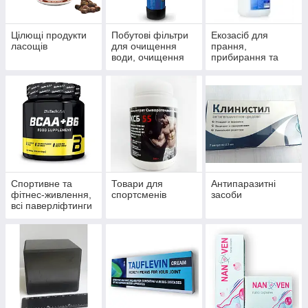
Цілющі продукти
Побутові фільтри
Екозасіб для
ласощів
для очищення
прання,
води, очищення
прибирання та
систем
миття
водопостачання й
опалення
Спортивне та
Товари для
Антипаразитні
фітнес-живлення,
спортсменів
засоби
всі паверліфтинги
та бодибілдингу,
тренажери, одяг