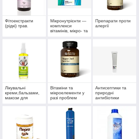
Фітоекстракти
Мікронутрієнти —
Препарати проти
(рідкі) трав.
комплекси
алергії
вітамінів, мікро- та
макроелементів
Лікувальні
Вітаміни та
Антисептики та
креми,бальзами,
мікроелементи у
природні
макози для
разі проблем
антибіотики
суглобів.
волосся, нігтів і
багатофункціонал
шкіри.
ьного впливу.