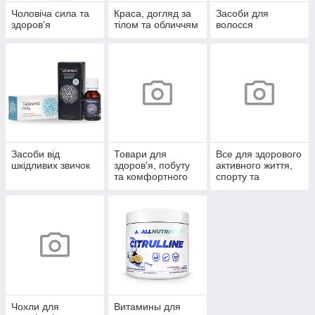
Чоловіча сила та
Краса, догляд за
Засоби для
здоров’я
тілом та обличчям
волосся
Засоби від
Товари для
Все для здорового
шкідливих звичок
здоров'я, побуту
активного життя,
та комфортного
спорту та
життя
відпочинку
Чохли для
Витамины для