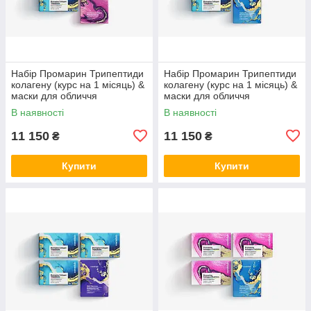
Набір Промарин Трипептиди
Набір Промарин Трипептиди
колагену (курс на 1 місяць) &
колагену (курс на 1 місяць) &
маски для обличчя
маски для обличчя
біоцелюлозні Advanced
біоцелюлозні Hydro Boost (5
В наявності
В наявності
Collagen (5 саше)
саше)
11 150
11 150
₴
₴
Купити
Купити