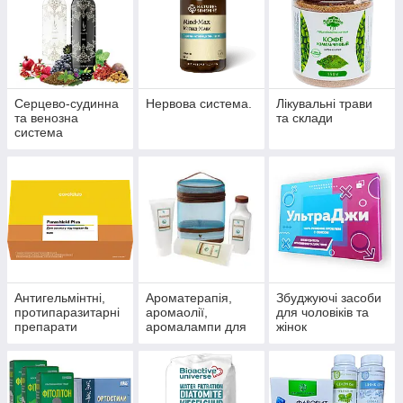
Серцево-судинна
Нервова система.
Лікувальні трави
та венозна
та склади
система
Антигельмінтні,
Ароматерапія,
Збуджуючі засоби
протипаразитарні
аромаолії,
для чоловіків та
препарати
аромалампи для
жінок
ароматизації
приміщень