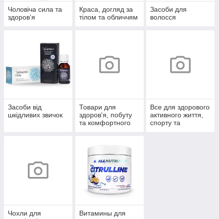
Чоловіча сила та
Краса, догляд за
Засоби для
здоров’я
тілом та обличчям
волосся
Засоби від
Товари для
Все для здорового
шкідливих звичок
здоров'я, побуту
активного життя,
та комфортного
спорту та
життя
відпочинку
Чохли для
Витамины для