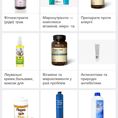
Фітоекстракти
Мікронутрієнти —
Препарати проти
(рідкі) трав.
комплекси
алергії
вітамінів, мікро- та
макроелементів
Лікувальні
Вітаміни та
Антисептики та
креми,бальзами,
мікроелементи у
природні
макози для
разі проблем
антибіотики
суглобів.
волосся, нігтів і
багатофункціонал
шкіри.
ьного впливу.