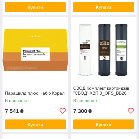
Купити
Купити
СВОД Комплект картриджів
Парашилд плюс Набір Корал
"СВОД" ХВП 3_OFS_BB20
В наявності
В наявності
7 541
7 300
₴
₴
Купити
Купити