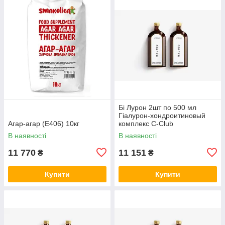
Бі Лурон 2шт по 500 мл
Гіалурон-хондроитиновый
Агар-агар (Е406) 10кг
комплекс С-Club
В наявності
В наявності
11 770
11 151
₴
₴
Купити
Купити