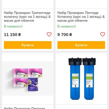
Набір Промарин Трипептиди
Набір Промарин Пептиди
колагену (курс на 1 місяць) &
Колагену (курс на 1 місяць) &
маски для обличчя
маски для обличчя
біоцелюлозні Skin Harmony
біоцелюлозні Hydro Boost (5
В наявності
В наявності
(5 саше)
саше)
11 150
9 700
₴
₴
Купити
Купити
Набір Промарин Пептиди