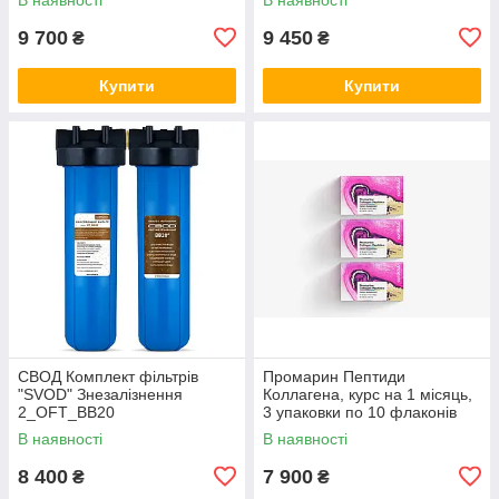
9 700
9 450
₴
₴
Купити
Купити
СВОД Комплект фільтрів
Промарин Пептиди
"SVOD" Знезалізнення
Коллагена, курс на 1 місяць,
2_OFT_BB20
3 упаковки по 10 флаконів
В наявності
В наявності
8 400
7 900
₴
₴