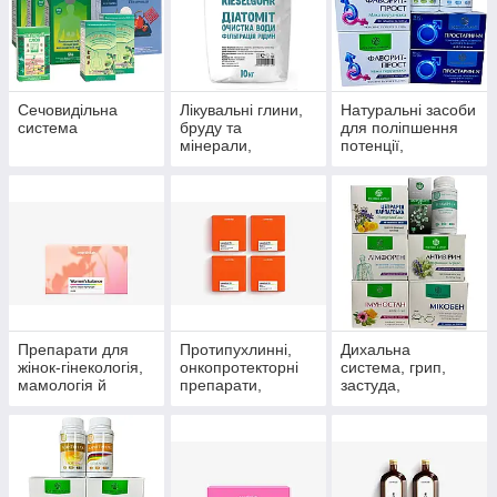
Сечовидільна
Лікувальні глини,
Натуральні засоби
система
бруду та
для поліпшення
мінерали,
потенції,
скипидарні
препарати для
емульсії та
чоловічого
концентрати для
здоров'я
прийняття ванн.
Препарати для
Протипухлинні,
Дихальна
жінок-гінекологія,
онкопротекторні
система, грип,
мамологія й
препарати,
застуда,
протипухлинний
антиоксиданти
пневмонія,
захист
бронхіт, синусит,
гайморит