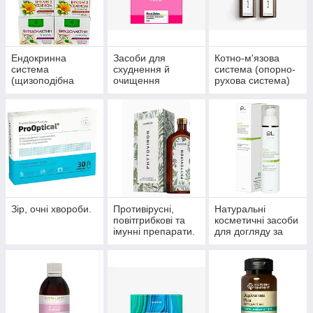
Ендокринна
Засоби для
Котно-м'язова
система
схуднення й
система (опорно-
(щизоподібна
очищення
рухова система)
залоза, цукровий
організму
діабет)
Зір, очні хвороби.
Противірусні,
Натуральні
повітгрибкові та
косметичні засоби
імунні препарати.
для догляду за
шкірою, волоссям,
нігтями.