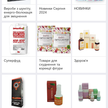
Вироби з шунгіту,
Новинки Серпня
НОВИНКИ
енерго-біолокація
2024
для зміцнення
здоров'я й
профілактики
хвороб
Суперфуд
Товари для
Здоров'я
схуднення та
корекції фігури