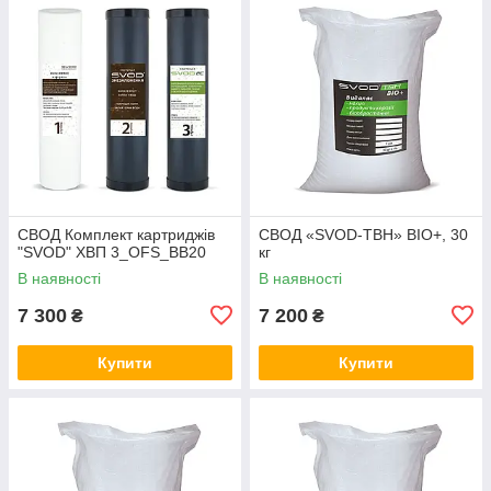
СВОД Комплект картриджів
СВОД «SVOD-ТВН» BIO+, 30
"SVOD" ХВП 3_OFS_BB20
кг
В наявності
В наявності
7 300
7 200
₴
₴
Купити
Купити