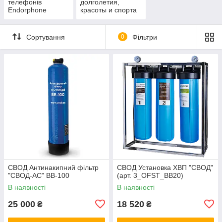
телефонів
долголетия,
Endorphone
красоты и спорта
Сортування
0
Фільтри
СВОД Антинакипний фільтр
СВОД Установка ХВП "СВОД"
"СВОД-АС" BB-100
(арт. 3_OFST_BB20)
В наявності
В наявності
25 000
18 520
₴
₴