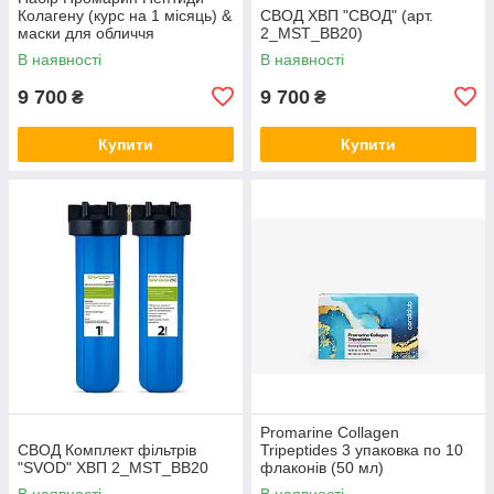
Колагену (курс на 1 місяць) &
СВОД ХВП "СВОД" (арт.
маски для обличчя
2_MST_BB20)
біоцелюлозні Skin Harmony
В наявності
В наявності
(5 саше)
9 700
9 700
₴
₴
Купити
Купити
Promarine Collagen
СВОД Комплект фільтрів
Tripeptides 3 упаковка по 10
"SVOD" ХВП 2_MST_BB20
флаконів (50 мл)
В наявності
В наявності