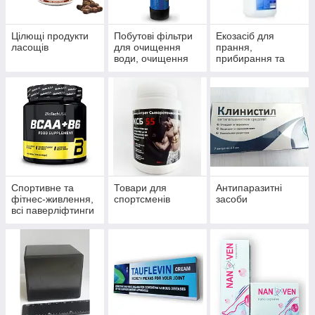
Цілющі продукти
Побутові фільтри
Екозасіб для
ласощів
для очищення
прання,
води, очищення
прибирання та
систем
миття
водопостачання й
опалення
Спортивне та
Товари для
Антипаразитні
фітнес-живлення,
спортсменів
засоби
всі паверліфтинги
та бодибілдингу,
тренажери, одяг