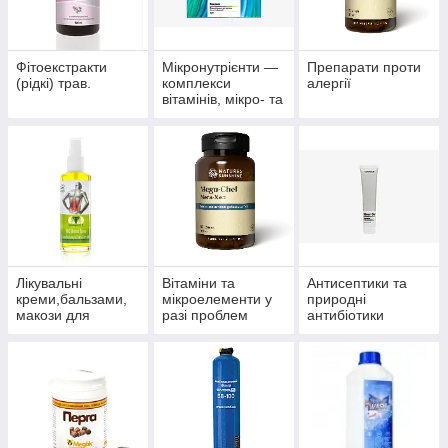
Фітоекстракти
Мікронутрієнти —
Препарати проти
(рідкі) трав.
комплекси
алергії
вітамінів, мікро- та
макроелементів
Лікувальні
Вітаміни та
Антисептики та
креми,бальзами,
мікроелементи у
природні
макози для
разі проблем
антибіотики
суглобів.
волосся, нігтів і
багатофункціонал
шкіри.
ьного впливу.