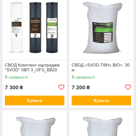
СВОД Комплект картриджів
СВОД «SVOD-ТВН» BIO+, 30
"SVOD" ХВП 3_OFS_BB20
кг
В наявності
В наявності
7 300
7 200
₴
₴
Купити
Купити