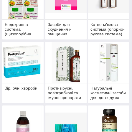
Ендокринна
Засоби для
Котно-м'язова
система
схуднення й
система (опорно-
(щизоподібна
очищення
рухова система)
залоза, цукровий
організму
діабет)
Зір, очні хвороби.
Противірусні,
Натуральні
повітгрибкові та
косметичні засоби
імунні препарати.
для догляду за
шкірою, волоссям,
нігтями.