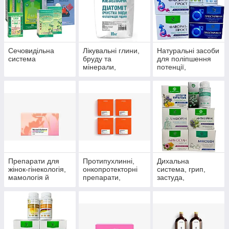
Сечовидільна
Лікувальні глини,
Натуральні засоби
система
бруду та
для поліпшення
мінерали,
потенції,
скипидарні
препарати для
емульсії та
чоловічого
концентрати для
здоров'я
прийняття ванн.
Препарати для
Протипухлинні,
Дихальна
жінок-гінекологія,
онкопротекторні
система, грип,
мамологія й
препарати,
застуда,
протипухлинний
антиоксиданти
пневмонія,
захист
бронхіт, синусит,
гайморит