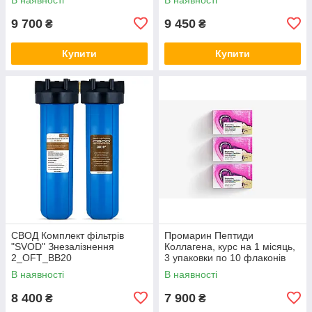
9 700
9 450
₴
₴
Купити
Купити
СВОД Комплект фільтрів
Промарин Пептиди
"SVOD" Знезалізнення
Коллагена, курс на 1 місяць,
2_OFT_BB20
3 упаковки по 10 флаконів
В наявності
В наявності
8 400
7 900
₴
₴