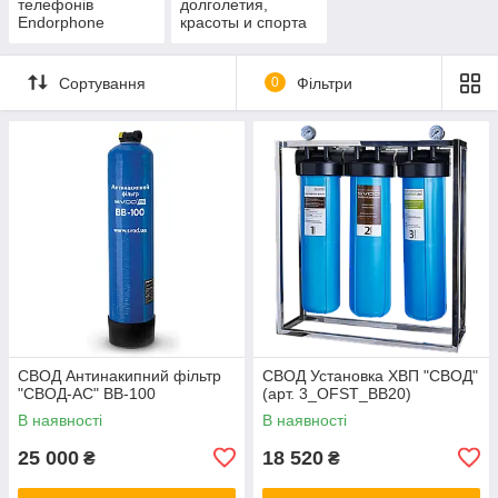
телефонів
долголетия,
Endorphone
красоты и спорта
Сортування
0
Фільтри
СВОД Антинакипний фільтр
СВОД Установка ХВП "СВОД"
"СВОД-АС" BB-100
(арт. 3_OFST_BB20)
В наявності
В наявності
25 000
18 520
₴
₴