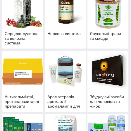
Серцево-судинна
Нервова система.
Лікувальні трави
та венозна
та склади
система
Антигельмінтні,
Ароматерапія,
Збуджуючі засоби
протипаразитарні
аромаолії,
для чоловіків та
препарати
аромалампи для
жінок
ароматизації
приміщень