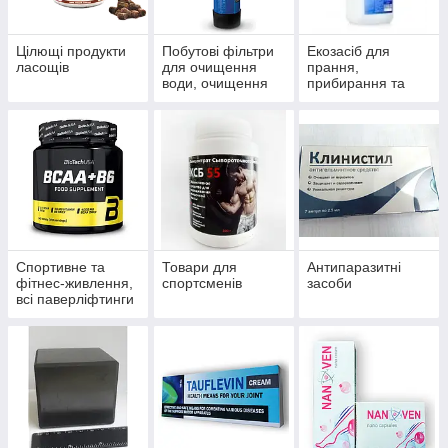
Цілющі продукти
Побутові фільтри
Екозасіб для
ласощів
для очищення
прання,
води, очищення
прибирання та
систем
миття
водопостачання й
опалення
Спортивне та
Товари для
Антипаразитні
фітнес-живлення,
спортсменів
засоби
всі паверліфтинги
та бодибілдингу,
тренажери, одяг