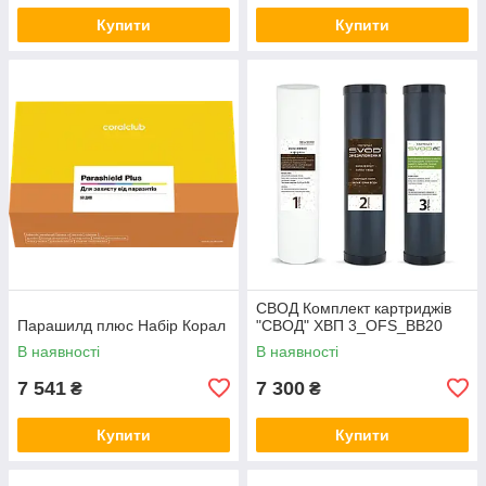
Купити
Купити
СВОД Комплект картриджів
Парашилд плюс Набір Корал
"СВОД" ХВП 3_OFS_BB20
В наявності
В наявності
7 541
7 300
₴
₴
Купити
Купити