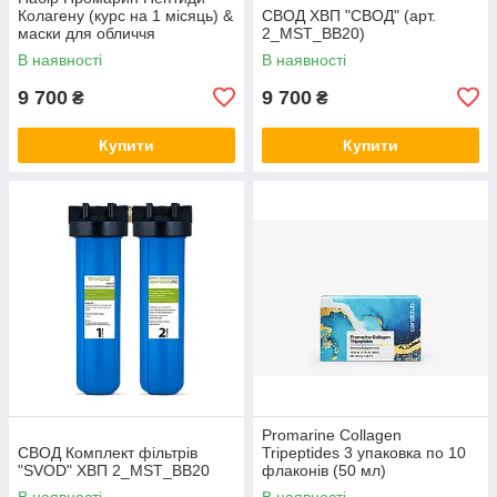
Колагену (курс на 1 місяць) &
СВОД ХВП "СВОД" (арт.
маски для обличчя
2_MST_BB20)
біоцелюлозні Skin Harmony
В наявності
В наявності
(5 саше)
9 700
9 700
₴
₴
Купити
Купити
Promarine Collagen
СВОД Комплект фільтрів
Tripeptides 3 упаковка по 10
"SVOD" ХВП 2_MST_BB20
флаконів (50 мл)
В наявності
В наявності