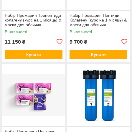
Набір Промарин Трипептиди
Набір Промарин Пептиди
колагену (курс на 1 місяць) &
Колагену (курс на 1 місяць) &
маски для обличчя
маски для обличчя
біоцелюлозні Skin Harmony
біоцелюлозні Hydro Boost (5
В наявності
В наявності
(5 саше)
саше)
11 150
9 700
₴
₴
Купити
Купити
Набір Промарин Пептиди