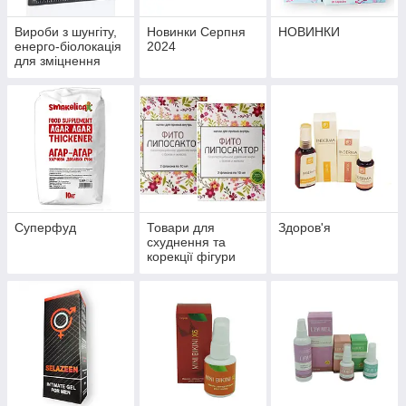
Вироби з шунгіту,
Новинки Серпня
НОВИНКИ
енерго-біолокація
2024
для зміцнення
здоров'я й
профілактики
хвороб
Суперфуд
Товари для
Здоров'я
схуднення та
корекції фігури