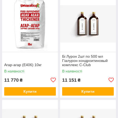
Бі Лурон 2шт по 500 мл
Гіалурон-хондроитиновый
Агар-агар (Е406) 10кг
комплекс С-Club
В наявності
В наявності
11 770
11 151
₴
₴
Купити
Купити