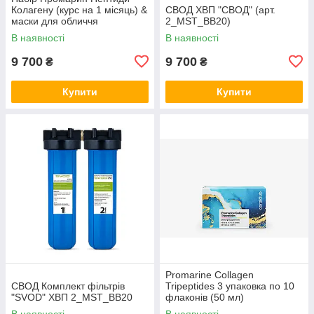
Колагену (курс на 1 місяць) &
СВОД ХВП "СВОД" (арт.
маски для обличчя
2_MST_BB20)
біоцелюлозні Skin Harmony
В наявності
В наявності
(5 саше)
9 700
9 700
₴
₴
Купити
Купити
Promarine Collagen
СВОД Комплект фільтрів
Tripeptides 3 упаковка по 10
"SVOD" ХВП 2_MST_BB20
флаконів (50 мл)
В наявності
В наявності