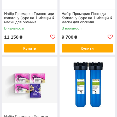
Набір Промарин Трипептиди
Набір Промарин Пептиди
колагену (курс на 1 місяць) &
Колагену (курс на 1 місяць) &
маски для обличчя
маски для обличчя
біоцелюлозні Skin Harmony
біоцелюлозні Hydro Boost (5
В наявності
В наявності
(5 саше)
саше)
11 150
9 700
₴
₴
Купити
Купити
Набір Промарин Пептиди