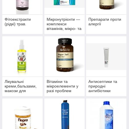
Фітоекстракти
Мікронутрієнти —
Препарати проти
(рідкі) трав.
комплекси
алергії
вітамінів, мікро- та
макроелементів
Лікувальні
Вітаміни та
Антисептики та
креми,бальзами,
мікроелементи у
природні
макози для
разі проблем
антибіотики
суглобів.
волосся, нігтів і
багатофункціонал
шкіри.
ьного впливу.