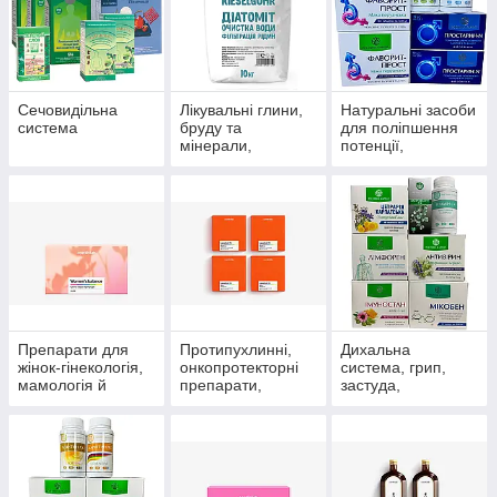
Сечовидільна
Лікувальні глини,
Натуральні засоби
система
бруду та
для поліпшення
мінерали,
потенції,
скипидарні
препарати для
емульсії та
чоловічого
концентрати для
здоров'я
прийняття ванн.
Препарати для
Протипухлинні,
Дихальна
жінок-гінекологія,
онкопротекторні
система, грип,
мамологія й
препарати,
застуда,
протипухлинний
антиоксиданти
пневмонія,
захист
бронхіт, синусит,
гайморит