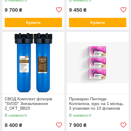
9 700
9 450
₴
₴
Купити
Купити
СВОД Комплект фільтрів
Промарин Пептиди
"SVOD" Знезалізнення
Коллагена, курс на 1 місяць,
2_OFT_BB20
3 упаковки по 10 флаконів
В наявності
В наявності
8 400
7 900
₴
₴