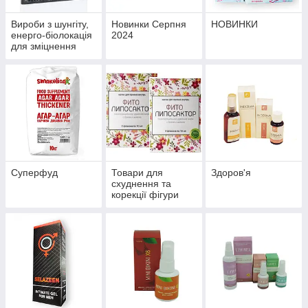
Вироби з шунгіту,
Новинки Серпня
НОВИНКИ
енерго-біолокація
2024
для зміцнення
здоров'я й
профілактики
хвороб
Суперфуд
Товари для
Здоров'я
схуднення та
корекції фігури