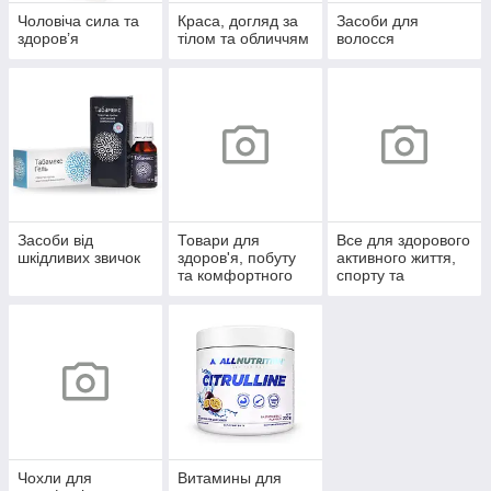
Чоловіча сила та
Краса, догляд за
Засоби для
здоров’я
тілом та обличчям
волосся
Засоби від
Товари для
Все для здорового
шкідливих звичок
здоров'я, побуту
активного життя,
та комфортного
спорту та
життя
відпочинку
Чохли для
Витамины для