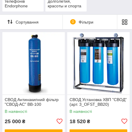
телефонів
долголетия,
Endorphone
красоты и спорта
Сортування
0
Фільтри
СВОД Антинакипний фільтр
СВОД Установка ХВП "СВОД"
"СВОД-АС" BB-100
(арт. 3_OFST_BB20)
В наявності
В наявності
25 000
18 520
₴
₴