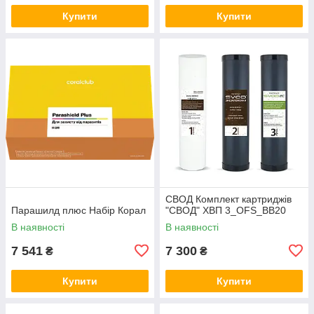
Купити
Купити
СВОД Комплект картриджів
Парашилд плюс Набір Корал
"СВОД" ХВП 3_OFS_BB20
В наявності
В наявності
7 541
7 300
₴
₴
Купити
Купити