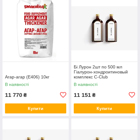
Бі Лурон 2шт по 500 мл
Гіалурон-хондроитиновый
Агар-агар (Е406) 10кг
комплекс С-Club
В наявності
В наявності
11 770
11 151
₴
₴
Купити
Купити