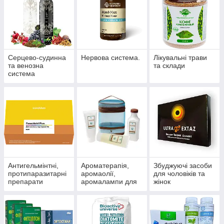
Серцево-судинна
Нервова система.
Лікувальні трави
та венозна
та склади
система
Антигельмінтні,
Ароматерапія,
Збуджуючі засоби
протипаразитарні
аромаолії,
для чоловіків та
препарати
аромалампи для
жінок
ароматизації
приміщень