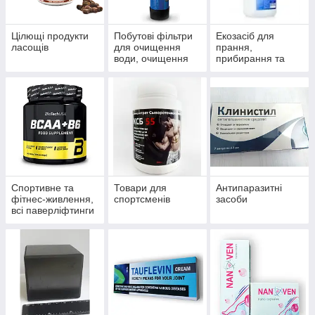
Цілющі продукти
Побутові фільтри
Екозасіб для
ласощів
для очищення
прання,
води, очищення
прибирання та
систем
миття
водопостачання й
опалення
Спортивне та
Товари для
Антипаразитні
фітнес-живлення,
спортсменів
засоби
всі паверліфтинги
та бодибілдингу,
тренажери, одяг