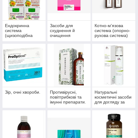
Ендокринна
Засоби для
Котно-м'язова
система
схуднення й
система (опорно-
(щизоподібна
очищення
рухова система)
залоза, цукровий
організму
діабет)
Зір, очні хвороби.
Противірусні,
Натуральні
повітгрибкові та
косметичні засоби
імунні препарати.
для догляду за
шкірою, волоссям,
нігтями.