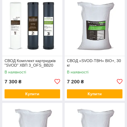
СВОД Комплект картриджів
СВОД «SVOD-ТВН» BIO+, 30
"SVOD" ХВП 3_OFS_BB20
кг
В наявності
В наявності
7 300
7 200
₴
₴
Купити
Купити