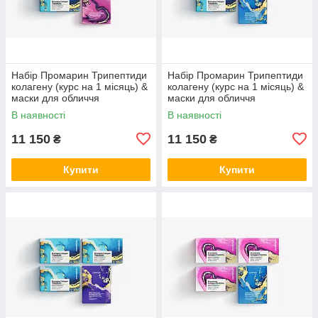
Набір Промарин Трипептиди
Набір Промарин Трипептиди
колагену (курс на 1 місяць) &
колагену (курс на 1 місяць) &
маски для обличчя
маски для обличчя
біоцелюлозні Advanced
біоцелюлозні Hydro Boost (5
В наявності
В наявності
Collagen (5 саше)
саше)
11 150
11 150
₴
₴
Купити
Купити