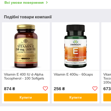
Всі умови повернення
Подібні товари компанії
Vitamin E 400 IU d-Alpha
Vitamin E 400iu - 60caps
Vita
Tocopherol - 100 Softgels
Toco
100s
874
256
673
₴
₴
Купити
Купити