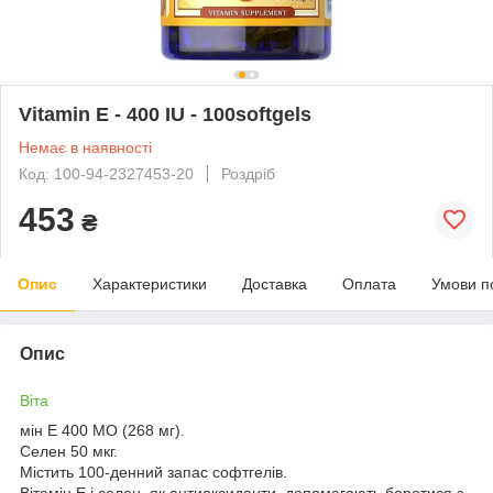
Vitamin E - 400 IU - 100softgels
Немає в наявності
Код: 100-94-2327453-20
Роздріб
453
₴
Опис
Характеристики
Доставка
Оплата
Умови п
Опис
Віта
мін Е 400 МО (268 мг).
Селен 50 мкг.
Містить 100-денний запас софтгелів.
Вітамін Е і селен, як антиоксиданти, допомагають боротися з