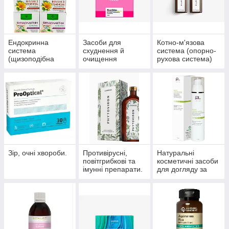
Ендокринна
Засоби для
Котно-м'язова
система
схуднення й
система (опорно-
(щизоподібна
очищення
рухова система)
залоза, цукровий
організму
діабет)
Зір, очні хвороби.
Противірусні,
Натуральні
повітгрибкові та
косметичні засоби
імунні препарати.
для догляду за
шкірою, волоссям,
нігтями.