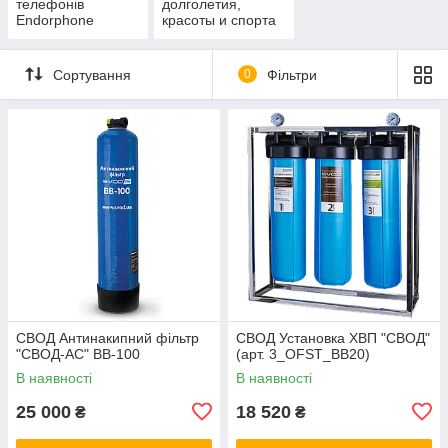
телефонів
долголетия,
Endorphone
красоты и спорта
Сортування
0
Фільтри
СВОД Антинакипний фільтр
СВОД Установка ХВП "СВОД"
"СВОД-АС" BB-100
(арт. 3_OFST_BB20)
В наявності
В наявності
25 000
18 520
₴
₴