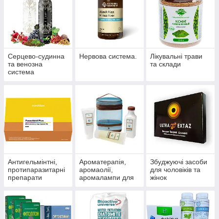
Серцево-судинна
Нервова система.
Лікувальні трави
та венозна
та склади
система
Антигельмінтні,
Ароматерапія,
Збуджуючі засоби
протипаразитарні
аромаолії,
для чоловіків та
препарати
аромалампи для
жінок
ароматизації
приміщень