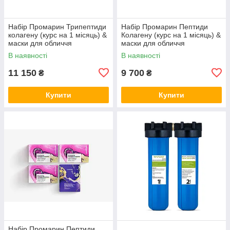
Набір Промарин Трипептиди
Набір Промарин Пептиди
колагену (курс на 1 місяць) &
Колагену (курс на 1 місяць) &
маски для обличчя
маски для обличчя
біоцелюлозні Skin Harmony
біоцелюлозні Hydro Boost (5
В наявності
В наявності
(5 саше)
саше)
11 150
9 700
₴
₴
Купити
Купити
Набір Промарин Пептиди