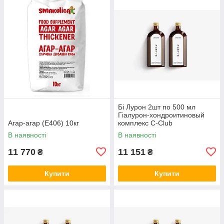
Бі Лурон 2шт по 500 мл
Гіалурон-хондроитиновый
Агар-агар (Е406) 10кг
комплекс С-Club
В наявності
В наявності
11 770
11 151
₴
₴
Купити
Купити