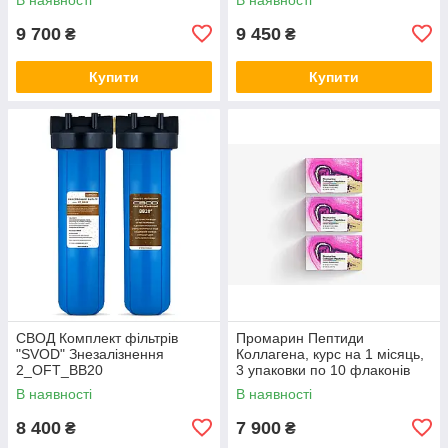
9 700
9 450
₴
₴
Купити
Купити
СВОД Комплект фільтрів
Промарин Пептиди
"SVOD" Знезалізнення
Коллагена, курс на 1 місяць,
2_OFT_BB20
3 упаковки по 10 флаконів
В наявності
В наявності
8 400
7 900
₴
₴