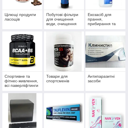
Цілющі продукти
Побутові фільтри
Екозасіб для
ласощів
для очищення
прання,
води, очищення
прибирання та
систем
миття
водопостачання й
опалення
Спортивне та
Товари для
Антипаразитні
фітнес-живлення,
спортсменів
засоби
всі паверліфтинги
та бодибілдингу,
тренажери, одяг