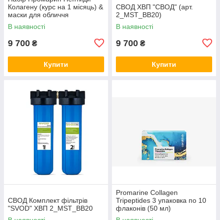
Колагену (курс на 1 місяць) &
СВОД ХВП "СВОД" (арт.
маски для обличчя
2_MST_BB20)
біоцелюлозні Skin Harmony
В наявності
В наявності
(5 саше)
9 700
9 700
₴
₴
Купити
Купити
Promarine Collagen
СВОД Комплект фільтрів
Tripeptides 3 упаковка по 10
"SVOD" ХВП 2_MST_BB20
флаконів (50 мл)
В наявності
В наявності