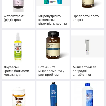
Фітоекстракти
Мікронутрієнти —
Препарати проти
(рідкі) трав.
комплекси
алергії
вітамінів, мікро- та
макроелементів
Лікувальні
Вітаміни та
Антисептики та
креми,бальзами,
мікроелементи у
природні
макози для
разі проблем
антибіотики
суглобів.
волосся, нігтів і
багатофункціонал
шкіри.
ьного впливу.