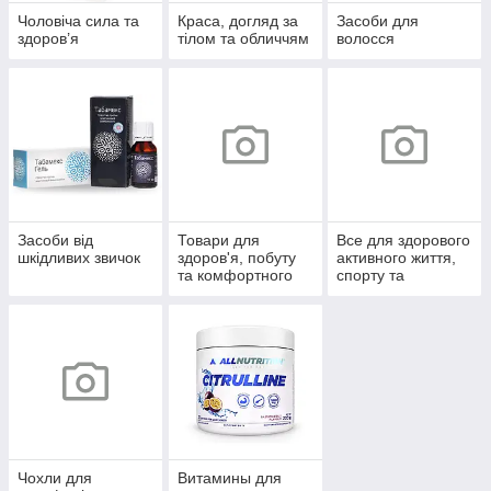
Чоловіча сила та
Краса, догляд за
Засоби для
здоров’я
тілом та обличчям
волосся
Засоби від
Товари для
Все для здорового
шкідливих звичок
здоров'я, побуту
активного життя,
та комфортного
спорту та
життя
відпочинку
Чохли для
Витамины для