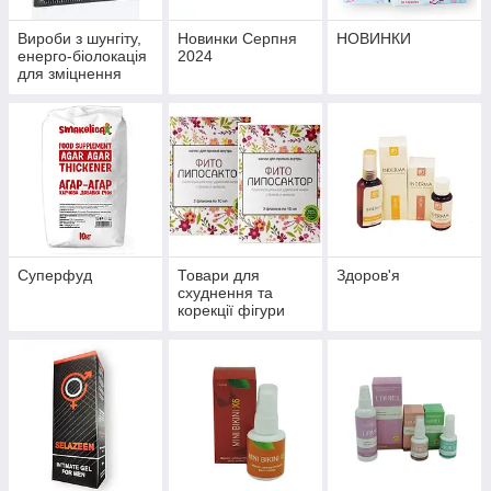
Вироби з шунгіту,
Новинки Серпня
НОВИНКИ
енерго-біолокація
2024
для зміцнення
здоров'я й
профілактики
хвороб
Суперфуд
Товари для
Здоров'я
схуднення та
корекції фігури