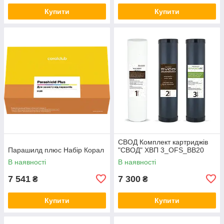
Купити
Купити
СВОД Комплект картриджів
Парашилд плюс Набір Корал
"СВОД" ХВП 3_OFS_BB20
В наявності
В наявності
7 541
7 300
₴
₴
Купити
Купити