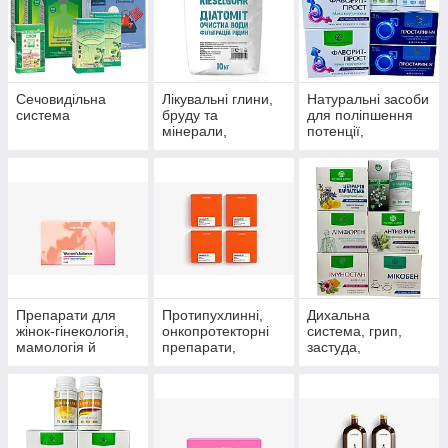
Сечовидільна
Лікувальні глини,
Натуральні засоби
система
бруду та
для поліпшення
мінерали,
потенції,
скипидарні
препарати для
емульсії та
чоловічого
концентрати для
здоров'я
прийняття ванн.
Препарати для
Протипухлинні,
Дихальна
жінок-гінекологія,
онкопротекторні
система, грип,
мамологія й
препарати,
застуда,
протипухлинний
антиоксиданти
пневмонія,
захист
бронхіт, синусит,
гайморит