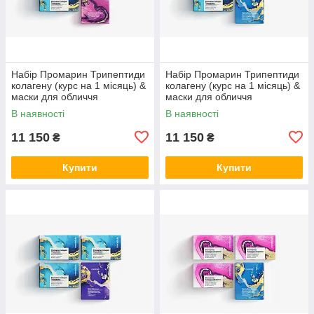
Набір Промарин Трипептиди
Набір Промарин Трипептиди
колагену (курс на 1 місяць) &
колагену (курс на 1 місяць) &
маски для обличчя
маски для обличчя
біоцелюлозні Advanced
біоцелюлозні Hydro Boost (5
В наявності
В наявності
Collagen (5 саше)
саше)
11 150
11 150
₴
₴
Купити
Купити