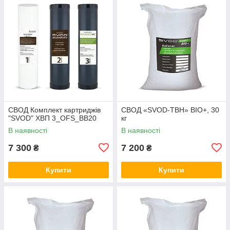
СВОД Комплект картриджів
СВОД «SVOD-ТВН» BIO+, 30
"SVOD" ХВП 3_OFS_BB20
кг
В наявності
В наявності
7 300
7 200
₴
₴
Купити
Купити